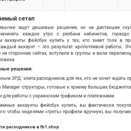
ваемый сетап
ивычке ищут дешевые решения, но на дистанции скуп
ачинать каждое утро с разбана кабинетов, гораздо
 аккаунты фейсбук купить у тех, кто знает толк в пр
аждый аккаунт – это результат кропотливой работы. Эт
 на сторонних сайтах, вступали в группы и вели переписк
ловека.
зные решения:
ным ЗРД: элита расходников для тех, кто не хочет ждать п
 Manager: структуры, готовые к приему больших бюджетов
 для работы с украинским трафиком и платежками.
амные аккаунты фейсбук купить, вы фактически покуп
ого чтобы неделями «греть» профили вручную, вы получае
и расходников в fb1.shop