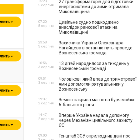
15:23,
27 трансформаторів для підготовки
5 серпня
енергосистеми до зими отримала
Миколаївщина
07:20,
Цивільне судно пошкоджено
5 серпня
внаслідок ранкової атаки на
Миколаївщині
23:58,
Захисника України Олександра
3 серпня
Нагайцева в останню путь проведе
Вознесенська громада
16:56,
13 дітей народилося за тиждень у
3 серпня
Вознесенській громаді
09:51,
Чоловікові, який впав до триметрової
3 серпня
ями допомогли рятувальники у
Вознесенську
19:37,
Землю накрила магнітна буря майже
2 серпня
6-бального рівня
14:47,
Вперше Україна надала допомогу
2 серпня
через Механізм цивільного захисту
ЄС
09:00,
Генштаб ЗСУ оприлюднив дані про
2 серпня