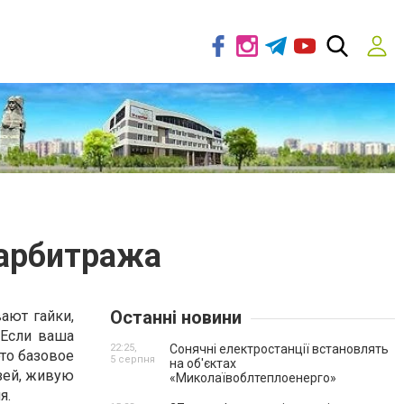
 арбитража
Останні новини
ают гайки,
 Если ваша
22:25,
Сонячні електростанції встановлять
это базовое
5 серпня
на об'єктах
зей, живую
«Миколаївоблтеплоенерго»
я.