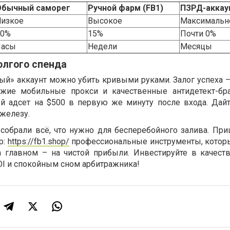
Обычный саморег
Ручной фарм (FB1)
ПЗРД-аккау
Низкое
Высокое
Максимальн
80%
15%
Почти 0%
Часы
Недели
Месяцы
олгого спенда
й» аккаунт можно убить кривыми руками. Залог успеха – 
ежие мобильные прокси и качественные антидетект-бр
й адсет на $500 в первую же минуту после входа. Дайт
железу.
обрали всё, что нужно для бесперебойного залива. Пр
p:
https://fb1.shop/
профессиональные инструменты, котор
 главном – на чистой прибыли. Инвестируйте в качеств
OI и спокойным сном арбитражника!