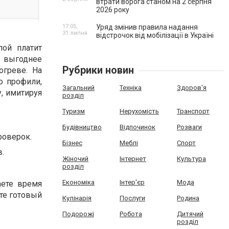
втрати ворога станом на 2 серпня
2026 року
17:05,
Уряд змінив правила надання
31 липня
відстрочок від мобілізації в Україні
ой платит
 выгоднее
Рубрики новин
огреве. На
о профили,
Загальний
Техніка
Здоров'я
у, имитируя
розділ
Туризм
Нерухомість
Транспорт
Будівництво
Відпочинок
Розваги
роверок.
Бізнес
Меблі
Спорт
.
Жіночий
Інтернет
Культура
розділ
Економіка
Інтер'єр
Мода
аете время
те готовый
Кулінарія
Послуги
Родина
Подорожі
Робота
Дитячий
розділ