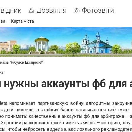
відник
Дозвілля
Фотозвіти
ова
Карта міста
ейсів "Нібулон Експрес-3"
жа
 нужны аккаунты фб для
ta напоминает партизанскую войну: алгоритмы закручив
ждый пиксель, а «гайки» банов затягиваются всё туже.
но понимать: качественные аккаунты фб для арбитража – 
 Хороший расходник должен иметь «мясо» – историю, дру
сы, чтобы нейросеть видела в вас лояльного рекламодател