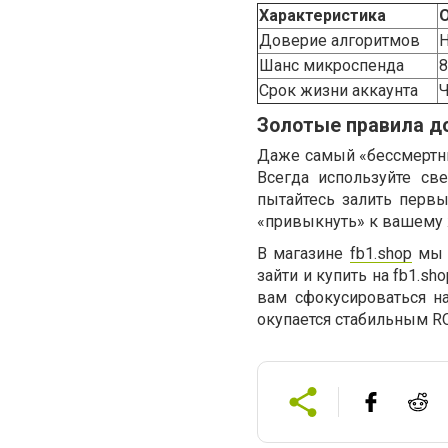
Характеристика
Доверие алгоритмов
Шанс микроспенда
Срок жизни аккаунта
Золотые правила д
Даже самый «бессмертны
Всегда используйте св
пытайтесь залить первы
«привыкнуть» к вашему 
В магазине
fb1.shop
мы с
зайти и купить на fb1.sho
вам сфокусироваться на
окупается стабильным R