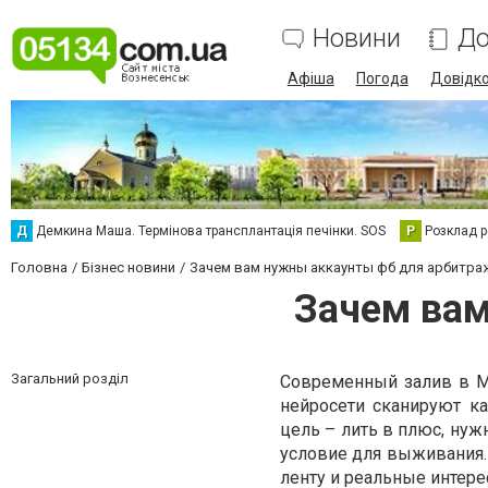
Новини
До
Афіша
Погода
Довідк
Д
Демкина Маша. Термінова трансплантація печінки. SOS
Р
Розклад р
Головна
Бізнес новини
Зачем вам нужны аккаунты фб для арбитра
Зачем вам
Загальний розділ
Современный залив в Me
нейросети сканируют ка
цель – лить в плюс, нуж
условие для выживания.
ленту и реальные интере