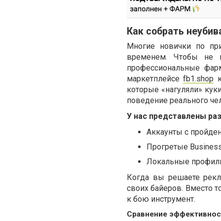
Как собрать неуби
Многие новички по пр
временем. Чтобы не н
профессиональные фарм
маркетплейсе
fb1.shop
к
которые «нагуляли» куки
поведение реального че
У нас представлены ра
Аккаунты с пройден
Прогретые Business
Локальные профили
Когда вы решаете рекл
своих байеров. Вместо т
к бою инструмент.
Сравнение эффективност