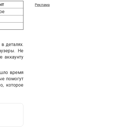
нт
Реклама
ое
в деталях.
аузеры. Не
е аккаунту
ишло время
ые помогут
о, которое