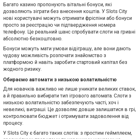
Багато казино пропонують вітальні бонуси, які
дозволяють зіграти без внесення коштів. У Slots City
нові користувачі можуть отримати фріспіни або бонуси
просто за реєстрацію чи підтвердження номера
телефону. Це реальний шанс спробувати слоти на гривні
абсолютно безкоштовно.
Бонуси можуть мати умови відіграшу, але вони дають
чудову можливість розпочати знайомство з
платформою й навіть заробити стартовий капітал без
жодного ризику.
Обираємо автомати з низькою волатильністю
Для новачків важливо не лише уникати великих ставок,
а й правильно вибирати тип ігрового автомата. Слоти з
низькою волатильністю забезпечують часті, хоч і
невеликі, виграші. Це дозволяє довше залишатися в грі,
контролювати бюджет і отримувати задоволення від
процесу.
У Slots City є багато таких слотів: з простим геймплеєм,