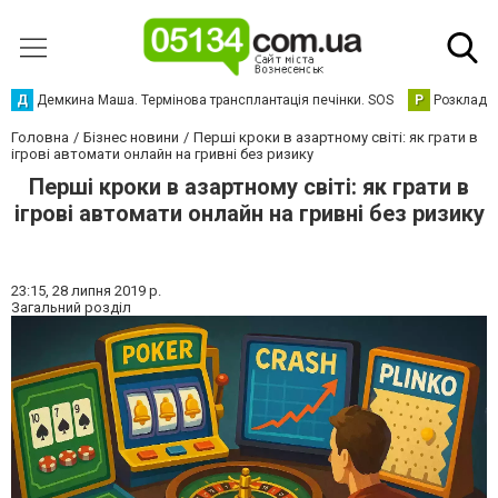
Д
Демкина Маша. Термінова трансплантація печінки. SOS
Р
Розклад р
Головна
Бізнес новини
Перші кроки в азартному світі: як грати в
ігрові автомати онлайн на гривні без ризику
Перші кроки в азартному світі: як грати в
ігрові автомати онлайн на гривні без ризику
23:15,
28 липня 2019 р.
Загальний розділ