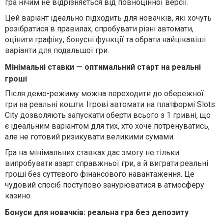
гра нічим не відрізняється від повноцінної версії.
Цей варіант ідеально підходить для новачків, які хочуть
розібратися в правилах, спробувати різні автомати,
оцінити графіку, бонусні функції та обрати найцікавіші
варіанти для подальшої гри.
Мінімальні ставки — оптимальний старт на реальні
гроші
Після демо-режиму можна переходити до обережної
гри на реальні кошти. Ігрові автомати на платформі Slots
City дозволяють запускати оберти всього з 1 гривні, що
є ідеальним варіантом для тих, хто хоче потренуватись,
але не готовий ризикувати великими сумами.
Гра на мінімальних ставках дає змогу не тільки
випробувати азарт справжньої гри, а й виграти реальні
гроші без суттєвого фінансового навантаження. Це
чудовий спосіб поступово занурюватися в атмосферу
казино.
Бонуси для новачків: реальна гра без депозиту