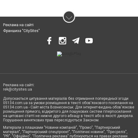
Реклама на сайті
Франшиза "CitySites"
Реклама на сайті:
rek@citysites.ua
Допускається цитування матеріалів без отримання попередньої згоди
05134.com.ua за умови розміщення в тексті обов'язкового посилання на
05134.com.ua - Сайт міста Вознесенськ. Для інтернет-видань обов'язкове
розміщення прямого, відкритого для пошукових систем гіперпосилання
на цитовані статті не нижче другого абзацу в тексті або в якості джерела.
Порушення виняткових прав переслідується Законом.
Матеріали з плашками "Новини компаній", "Промо", "Партнерський
матеріал", "Партнерський спецпроєкт", "Політичні новини", "Пресреліз",
"PR", "Офіційно", "Політична реклама" публікуються на правах реклами.