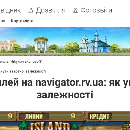
відник
Дозвілля
Фотозвіти
ова
Карта міста
ейсів "Нібулон Експрес-3"
икнути азартної залежності
ей на navigator.rv.ua: як 
залежності