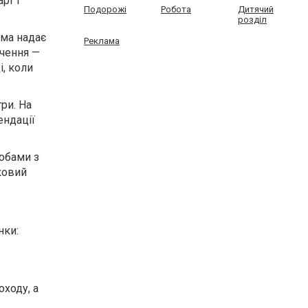
рт і
Подорожі
Робота
Дитячий
розділ
рма надає
Реклама
чення —
і, коли
гри. На
ендації
собами з
ковий
нки:
оходу, а