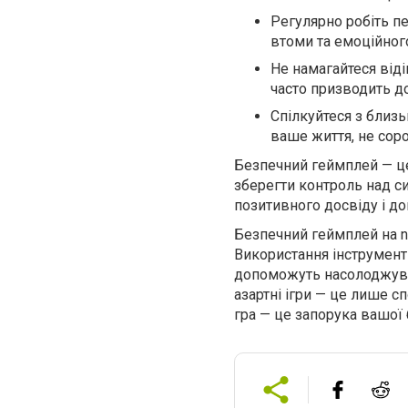
Регулярно робіть п
втоми та емоційног
Не намагайтеся віді
часто призводить д
Спілкуйтеся з близ
ваше життя, не соро
Безпечний геймплей — це
зберегти контроль над си
позитивного досвіду і до
Безпечний геймплей на na
Використання інструмент
допоможуть насолоджуват
азартні ігри — це лише с
гра — це запорука вашої 