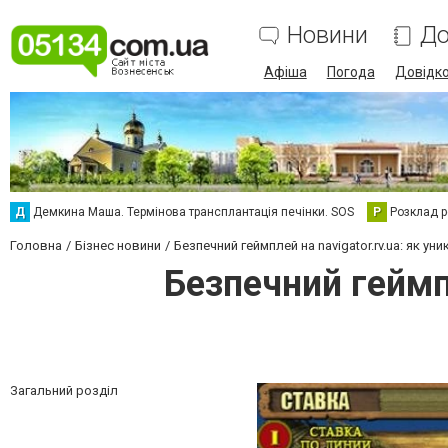
Новини
До
Афіша
Погода
Довідк
Д
Демкина Маша. Термінова трансплантація печінки. SOS
Р
Розклад р
Головна
Бізнес новини
Безпечний геймплей на navigator.rv.ua: як ун
Безпечний геймпл
Загальний розділ