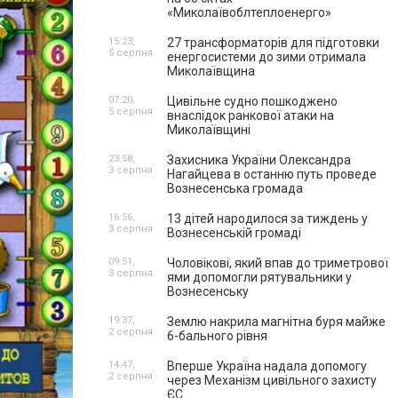
«Миколаївоблтеплоенерго»
15:23,
27 трансформаторів для підготовки
5 серпня
енергосистеми до зими отримала
Миколаївщина
07:20,
Цивільне судно пошкоджено
5 серпня
внаслідок ранкової атаки на
Миколаївщині
23:58,
Захисника України Олександра
3 серпня
Нагайцева в останню путь проведе
Вознесенська громада
16:56,
13 дітей народилося за тиждень у
3 серпня
Вознесенській громаді
09:51,
Чоловікові, який впав до триметрової
3 серпня
ями допомогли рятувальники у
Вознесенську
19:37,
Землю накрила магнітна буря майже
2 серпня
6-бального рівня
14:47,
Вперше Україна надала допомогу
2 серпня
через Механізм цивільного захисту
ЄС