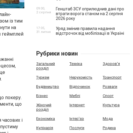
09:00,
Генштаб ЗСУ оприлюднив дані про
2 серпня
втрати ворога станом на 2 серпня
лайн-
2026 року
зом із тим
нути на
17:05,
Уряд змінив правила надання
31 липня
відстрочок від мобілізації в Україні
й геймплей
Рубрики новин
ажанні
Загальний
Техніка
Здоров'я
оцесом,
розділ
 це
Туризм
Нерухомість
Транспорт
.
Будівництво
Відпочинок
Розваги
Бізнес
Меблі
Спорт
до покеру.
ументи, що
Жіночий
Інтернет
Культура
розділ
Економіка
Інтер'єр
Мода
 часових і
опустиму
Кулінарія
Послуги
Родина