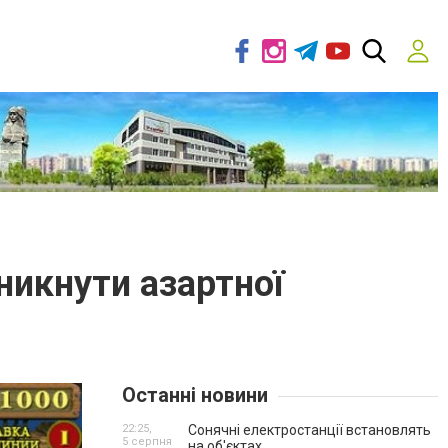
уникнути азартної
Останні новини
22:25,
Сонячні електростанції встановлять
5 серпня
на об'єктах