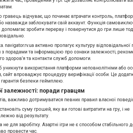
ежити час, проведений у грі. Це дозволяє контролювати аза
ратам.
 гравець відчуває, що починає втрачати контроль, платфо
о назавжди заблокувати свій аккаунт. Функція самовиклю
 допомагає зробити перерву і повернутися до гри лише тод
повідально.
. navigator.rv.ua активно пропагує культуру відповідальної 
ли з порадами та інформацією про ознаки залежності, реком
го здоров’я та контакти служб допомоги.
об уникнути використання платформи неповнолітніми або о
, сайт впроваджує процедуру верифікації особи. Це додат
і гарантія безпеки геймплею.
ої залежності: поради гравцям
нтів, важливо дотримуватися певних правил власної поведі
тановіть суму грошей, яку ви готові витратити на гру, і не
лежно від результату.
а не для заробітку. Азартні ігри не є способом стабільного д
во провести час.