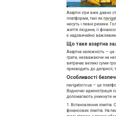
Азартні ігри вже давно 
платформи, такі як
navigat
несуть і певні ризики. Г
життя людини, її фінанс
є надзвичайно важливим 
Що таке азартна за
Азартна залежність — це 
грати, незважаючи на не
витрачає великі суми гро
призводить до депресії, 
Особливості безпечн
navigator.rv.ua — це плат
Водночас адміністрація с
допомагають уникнути не
1. Встановлення лімітів.
фінансових лімітів. На n