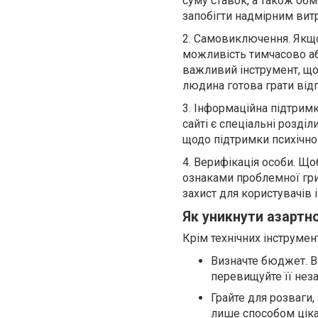
суму ставок, а також обм
запобігти надмірним вит
2. Самовиключення. Якщо
можливість тимчасово аб
важливий інструмент, що
людина готова грати від
3. Інформаційна підтримка
сайті є спеціальні розді
щодо підтримки психічно
4. Верифікація особи. Щ
ознаками проблемної гри
захист для користувачів 
Як уникнути азартн
Крім технічних інструме
Визначте бюджет. Вс
перевищуйте її неза
Грайте для розваги, 
лише способом ціка