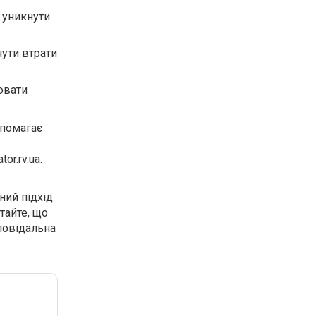
 уникнути
нути втрати
ювати
.
опомагає
r.rv.ua.
ний підхід
тайте, що
дповідальна