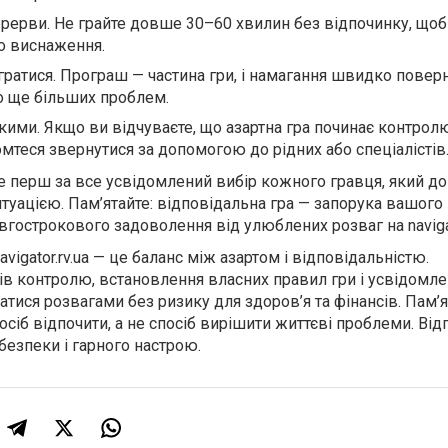
ерерви. Не грайте довше 30–60 хвилин без відпочинку, щоб
о виснаження.
гратися. Програш — частина гри, і намагання швидко повер
о ще більших проблем.
ькими. Якщо ви відчуваєте, що азартна гра починає контрол
мтеся звернутися за допомогою до рідних або спеціалістів
 перш за все усвідомлений вибір кожного гравця, який д
туацією. Пам’ятайте: відповідальна гра — запорука вашого
вгострокового задоволення від улюблених розваг на navigato
vigator.rv.ua — це баланс між азартом і відповідальністю.
ів контролю, встановлення власних правил гри і усвідомле
ися розвагами без ризику для здоров’я та фінансів. Пам’я
посіб відпочити, а не спосіб вирішити життєві проблеми. Ві
безпеки і гарного настрою.