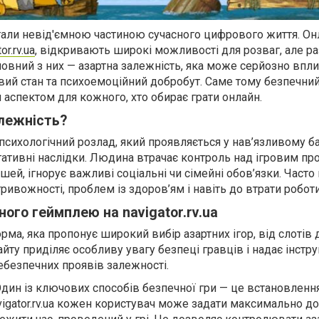
стали невід'ємною частиною сучасного цифрового життя. Он
or.rv.ua
, відкривають широкі можливості для розваг, але ра
оловний з них — азартна залежність, яка може серйозно впли
овий стан та психоемоційний добробут. Саме тому безпечни
аспектом для кожного, хто обирає грати онлайн.
лежність?
психологічний розлад, який проявляється у нав’язливому б
гативні наслідки. Людина втрачає контроль над ігровим пр
шей, ігнорує важливі соціальні чи сімейні обов’язки. Часто
тривожності, проблем із здоров’ям і навіть до втрати роботи
ого геймплею на navigator.rv.ua
форма, яка пропонує широкий вибір азартних ігор, від слотів 
айту приділяє особливу увагу безпеці гравців і надає інстр
безпечних проявів залежності.
 Один із ключових способів безпечної гри — це встановлення
avigator.rv.ua кожен користувач може задати максимально д