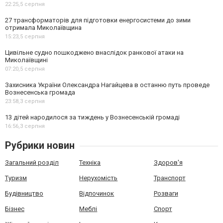
22:25,
5 серпня
27 трансформаторів для підготовки енергосистеми до зими
отримала Миколаївщина
15:23,
5 серпня
Цивільне судно пошкоджено внаслідок ранкової атаки на
Миколаївщині
07:20,
5 серпня
Захисника України Олександра Нагайцева в останню путь проведе
Вознесенська громада
23:58,
3 серпня
13 дітей народилося за тиждень у Вознесенській громаді
16:56,
3 серпня
Рубрики новин
Загальний розділ
Техніка
Здоров'я
Туризм
Нерухомість
Транспорт
Будівництво
Відпочинок
Розваги
Бізнес
Меблі
Спорт