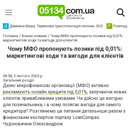
Д
Демкина Маша. Термінова трансплантація печінки. SOS
Р
Розклад р
Головна
Бізнес новини
Чому МФО пропонують позики під 0,01%:
маркетингові ходи та вигоди для клієнтів
Чому МФО пропонують позики під 0,01%:
маркетингові ходи та вигоди для клієнтів
09:58,
3 лютого 2025 р.
Загальний розділ
Деякі мікрофінансові організації (МФО) активно
рекламують онлайн кредити під 0,01%
, залучаючи нових
клієнтів привабливими умовами. Чи дійсно це вигідно
для позичальника, і в чому полягає вигода для самого
кредитора? Розглянемо це питання детальніше разом з
фінансовим експертом порталу LoanCompas
Чудіновичем Олександром.