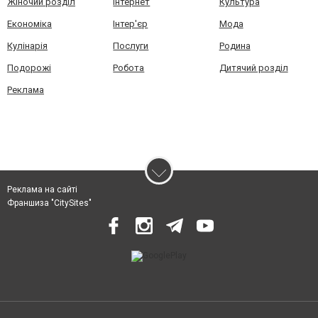
Жіночий розділ
Інтернет
Культура
Економіка
Інтер'єр
Мода
Кулінарія
Послуги
Родина
Подорожі
Робота
Дитячий розділ
Реклама
Реклама на сайті
Франшиза "CitySites"