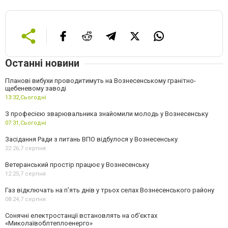
Останні новини
Планові вибухи проводитимуть на Вознесенському гранітно-
щебеневому заводі
13:32,
Сьогодні
З професією зварювальника знайомили молодь у Вознесенську
07:31,
Сьогодні
Засідання Ради з питань ВПО відбулося у Вознесенську
22:26,
7 серпня
Ветеранський простір працює у Вознесенську
12:25,
7 серпня
Газ відключать на п’ять днів у трьох селах Вознесенського району
08:24,
7 серпня
Сонячні електростанції встановлять на об'єктах
«Миколаївоблтеплоенерго»