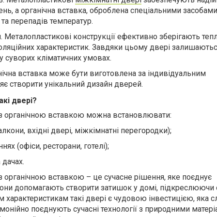
нь, а органічна вставка, оброблена спеціальними засобами
 та перепадів температур.
я. Металопластикові конструкції ефективно зберігають тепл
ізоляційних характеристик. Завдяки цьому двері залишають
у суворих кліматичних умовах.
анічна вставка може бути виготовлена за індивідуальним
є створити унікальний дизайн дверей.
кі двері?
 з органічною вставкою можна встановлювати:
лкони, вхідні двері, міжкімнатні перегородки);
ях (офіси, ресторани, готелі);
 дачах.
з органічною вставкою – це сучасне рішення, яке поєднує
. Вони допомагають створити затишок у домі, підкреслюючи
м характеристикам такі двері є чудовою інвестицією, яка 
рмонійно поєднують сучасні технології з природними матері