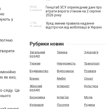
09:00,
Генштаб ЗСУ оприлюднив дані про
х
2 серпня
втрати ворога станом на 2 серпня
вою
2026 року
нують у
17:05,
Уряд змінив правила надання
31 липня
відстрочок від мобілізації в Україні
логічно
Рубрики новин
створити
Загальний
Техніка
Здоров'я
розділ
Туризм
Нерухомість
Транспорт
Будівництво
Відпочинок
Розваги
армонійно
х як еко,
Бізнес
Меблі
Спорт
Жіночий
Інтернет
Культура
розділ
о сліду. Це
шнього
Економіка
Інтер'єр
Мода
Кулінарія
Послуги
Родина
ний захист