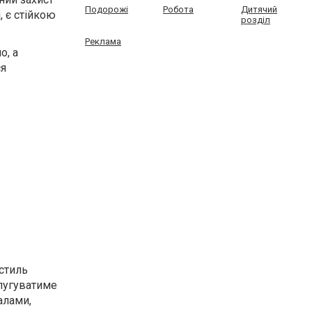
Подорожі
Робота
Дитячий
, є стійкою
розділ
Реклама
о, а
ся
 стиль
слугуватиме
алами,