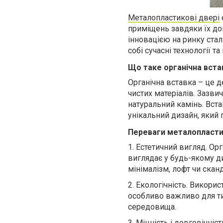
Металопластикові двері
приміщень завдяки їх дов
інновацією на ринку ста
собі сучасні технології т
Що таке органічна вста
Органічна вставка – це 
чистих матеріалів. Зазви
натуральний камінь. Вст
унікальний дизайн, який пі
Переваги металопласти
1.
Естетичний вигляд. Орг
виглядає у будь-якому диз
мінімалізм, лофт чи скан
2.
Екологічність. Викори
особливо важливо для ти
середовища.
3.
Міцність і довговічніс