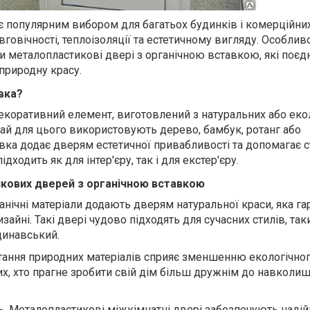
є популярним вибором для багатьох будинків і комерційни
говічності, теплоізоляції та естетичному вигляду. Особли
ли металопластикові двері з органічною вставкою, які поєд
а природну красу.
вка?
декоративний елемент, виготовлений з натуральних або еко
чай для цього використовують дерево, бамбук, ротанг або
авка додає дверям естетичної привабливості та допомагає 
дходить як для інтер'єру, так і для екстер'єру.
кових дверей з органічною вставкою
анічні матеріали додають дверям натуральної краси, яка г
айні. Такі двері чудово підходять для сучасних стилів, таки
динавський.
стання природних матеріалів сприяє зменшенню екологічног
х, хто прагне зробити свій дім більш дружнім до навколи
ть. Металопластикові
міжкімнатні двері
забезпечують надій