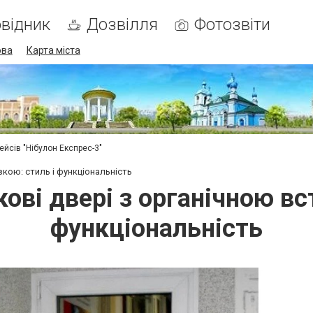
відник
Дозвілля
Фотозвіти
ова
Карта міста
ейсів "Нібулон Експрес-3"
кою: стиль і функціональність
ві двері з органічною вс
функціональність