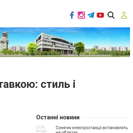
тавкою: стиль і
Останні новини
22:25,
Сонячні електростанції встановлять
Вчора
на об'єктах