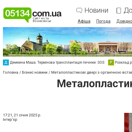
Новини
До
Афіша
Погода
Довідк
Д
Демкина Маша. Термінова трансплантація печінки. SOS
Р
Розклад р
Головна
Бізнес новини
Металопластикові двері з органічною встав
Металопластико
17:21,
21 січня 2025 р.
Інтер'єр