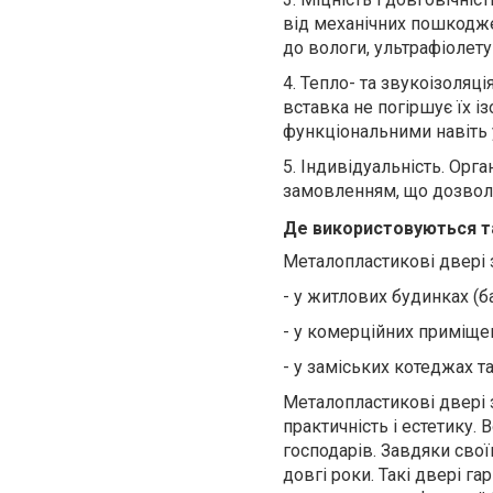
від механічних пошкодже
до вологи, ультрафіолету
4.
Тепло- та звукоізоляці
вставка не погіршує їх 
функціональними навіть 
5.
Індивідуальність. Орг
замовленням, що дозволя
Де використовуються та
Металопластикові двері
-
у житлових будинках (ба
-
у комерційних приміщенн
-
у заміських котеджах та
Металопластикові двері 
практичність і естетику
господарів. Завдяки свої
довгі роки.
Такі двері га