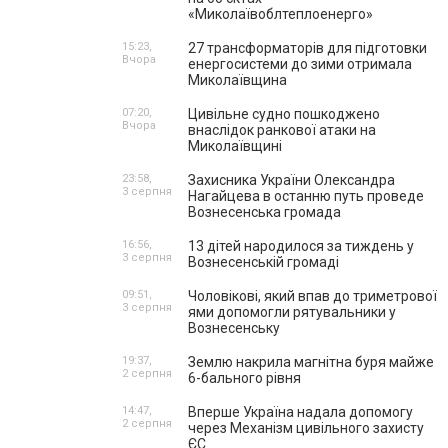
«Миколаївоблтеплоенерго»
15:23,
27 трансформаторів для підготовки
Вчора
енергосистеми до зими отримала
Миколаївщина
07:20,
Цивільне судно пошкоджено
Вчора
внаслідок ранкової атаки на
Миколаївщині
23:58,
Захисника України Олександра
3 серпня
Нагайцева в останню путь проведе
Вознесенська громада
16:56,
13 дітей народилося за тиждень у
3 серпня
Вознесенській громаді
09:51,
Чоловікові, який впав до триметрової
3 серпня
ями допомогли рятувальники у
Вознесенську
19:37,
Землю накрила магнітна буря майже
2 серпня
6-бального рівня
14:47,
Вперше Україна надала допомогу
2 серпня
через Механізм цивільного захисту
ЄС