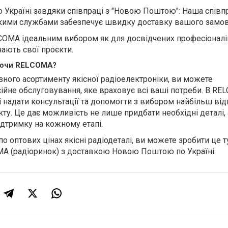
 Україні завдяки співпраці з "Новою Поштою": Наша співп
ькими службами забезпечує швидку доставку вашого замов
COMA ідеальним вибором як для досвідчених професіоналів,
нають свої проєкти.
аючи RELCOMA?
зного асортименту якісної радіоелектроніки, ви можете
ійне обслуговування, яке враховує всі ваші потреби. В R
і надати консультації та допомогти з вибором найбільш ві
ту. Це дає можливість не лише придбати необхідні деталі, 
ідтримку на кожному етапі.
о оптових цінах якісні радіодеталі, ви можете зробити це т
A (радіоринок) з доставкою Новою Поштою по Україні.