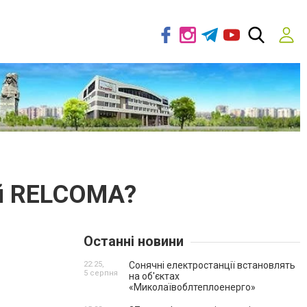
ей RELCOMA?
Останні новини
22:25,
Сонячні електростанції встановлять
5 серпня
на об'єктах
«Миколаївоблтеплоенерго»