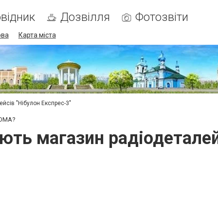
відник
Дозвілля
Фотозвіти
ова
Карта міста
ейсів "Нібулон Експрес-3"
COMA?
ють магазин радіодетал