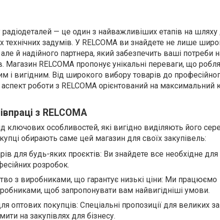
у радіодеталей — це один з найважливіших етапів на шляху
х технічних задумів. У RELCOMA ви знайдете не лише шир
але й надійного партнера, який забезпечить ваші потреби н
ів. Магазин RELCOMA пропонує унікальні переваги, що робл
им і вигідним. Від широкого вибору товарів до професійно
 аспект роботи з RELCOMA орієнтований на максимальний
півпраці з RELCOMA
 ключових особливостей, які вигідно виділяють його сер
купці обирають саме цей магазин для своїх закупівель:
ів для будь-яких проєктів: Ви знайдете все необхідне для
фесійних розробок.
тво з виробниками, що гарантує низькі ціни: Ми працюємо
робниками, щоб запропонувати вам найвигідніші умови.
ля оптових покупців: Спеціальні пропозиції для великих з
ити на закупівлях для бізнесу.