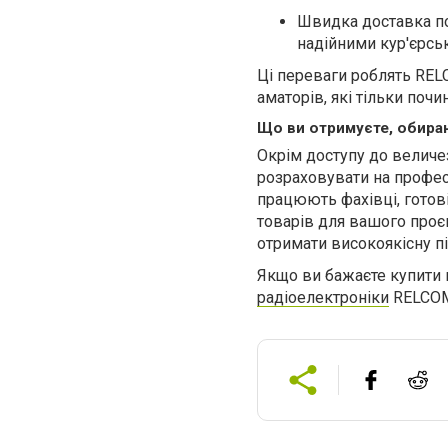
Швидка доставка по
надійними кур'єрс
Ці переваги роблять REL
аматорів, які тільки почи
Що ви отримуєте, обир
Окрім доступу до величе
розраховувати на профес
працюють фахівці, готов
товарів для вашого проєк
отримати високоякісну п
Якщо ви бажаєте купити п
радіоелектроніки
RELCOM