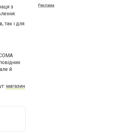
Реклама
раця з
лення.
 так і для
ELCOMA
дповідних
але й
ут:
магазин