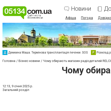
Новини
До
Афіша
Погода
Довідк
Д
Демкина Маша. Термінова трансплантація печінки. SOS
Р
Розклад р
Головна
Бізнес новини
Чому обирають магазин радіодеталей REL
Чому обира
12:13,
9 січня 2025 р.
Загальний розділ