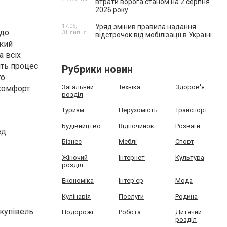
втрати ворога станом на 2 серпня
2026 року
17:05,
Уряд змінив правила надання
 до
31 липня
відстрочок від мобілізації в Україні
окий
а всіх
ять процес
Рубрики новин
го
Загальний
Техніка
Здоров'я
 комфорт
розділ
Туризм
Нерухомість
Транспорт
Будівництво
Відпочинок
Розваги
ед
Бізнес
Меблі
Спорт
Жіночий
Інтернет
Культура
розділ
Економіка
Інтер'єр
Мода
Кулінарія
Послуги
Родина
акупівель
Подорожі
Робота
Дитячий
розділ