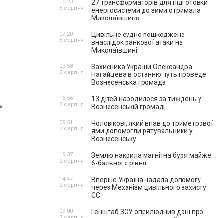
15:23,
27 трансформаторів для підготовки
5 серпня
енергосистеми до зими отримала
Миколаївщина
07:20,
Цивільне судно пошкоджено
5 серпня
внаслідок ранкової атаки на
Миколаївщині
23:58,
Захисника України Олександра
3 серпня
Нагайцева в останню путь проведе
Вознесенська громада
16:56,
13 дітей народилося за тиждень у
3 серпня
Вознесенській громаді
09:51,
Чоловікові, який впав до триметрової
3 серпня
ями допомогли рятувальники у
Вознесенську
19:37,
Землю накрила магнітна буря майже
2 серпня
6-бального рівня
14:47,
Вперше Україна надала допомогу
2 серпня
через Механізм цивільного захисту
ЄС
09:00,
Генштаб ЗСУ оприлюднив дані про
2 серпня