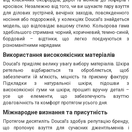
кросівок. Незалежно від того, чи ви шукаєте пару взуття
для ділових зустрічей, вечірніх заходів, повсякденного
носіння або подорожей, у колекціях Doucal’s знайдеться
модель, що відповідає вашому стилю. Кольорова гама
здебільшого стримана: чорний, коричневий, темно-синій,
бордовий – відтінки, що легко поєднуються з
різноманітними нарядами.
Використання високоякісних матеріалів
Doucal’s приділяє велику увагу вибору матеріалів. Шкіра
ретельно відбирається та обробляється, щоб
забезпечити їй м’якість, міцність та приємну фактуру.
Підкладки з натуральної шкіри, підошви з
високоякісної гуми чи шкіри, прошиті вручну деталі –
усе це елементи, що забезпечують взуттю
довговічність та комфорт протягом усього дня.
Міжнародне визнання та присутність
Протягом десятиліть Doucal’s здобув репутацію бренду,
що пропонує взуття для сучасних джентльменів і