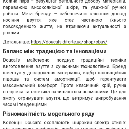
Кожна пара – результат ретельного добору матеріалів,
переважно високоякісної шкіри, та уважної ручної
роботи. Мета бренду – забезпечити клієнтам досвід
носіння взуття, яке стає частиною їхнього
повсякденного життя, не втрачаючи актуальності з
роками.
Детальніше:
https://doucals.diforte.ua/shop/obuv/
Баланс між традицією та інноваціями
Doucal’s майстерно поєднує традиційні техніки
виготовлення взуття з сучасними технологіями. Бренд
інвестує у дослідження матеріалів, відбір інноваційних
підошв та систем амортизації, щоб гарантувати
максимальний комфорт. Проте класичний крій, ручна
полірівка та естетика залишаються незмінними. Це дає
змогу отримувати взуття, що витримує випробування
часом і тенденціями.
Різноманітність модельного ряду
Колекції Doucal’s охоплюють широкий спектр стилів:
від класичних оксфордів, дербі та монків до лоферів і