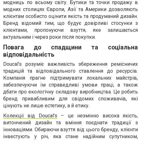
модниць по всьому світу. Бутики та точки продажу в
модних столицях Європи, Азії та Америки дозволяють
клієнтам особисто оцінити якість та продуманий дизайн.
Бренд відомий тим, що будує довірливі стосунки з
клієнтами, пропонуючи взуття, яке залишається
актуальним і через роки після покупки.
Повага до спадщини та соціальна
відповідальність
Doucal’s розуміє важливість збереження ремісничих
традицій та відповідального ставлення до ресурсів.
Компанія прагне підтримувати локальних майстрів,
забезпечуючи їм справедливі умови праці, а також
дбати про екологічну складову виробництва. Це робить
бренд привабливим для свідомих споживачів, які
цінують не лише естетику, а й етику.
Колекції від Doucal’s
– це незмінно висока якість,
витончений дизайн та вміння поєднати традиції з
інноваціями. Обираючи взуття від цього бренду, клієнти
інвестують у річ, яка стане надійним супутником,