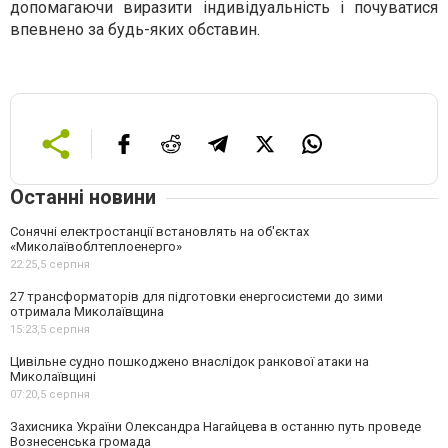
допомагаючи виразити індивідуальність і почуватися
впевнено за будь-яких обставин.
Останні новини
Сонячні електростанції встановлять на об'єктах
«Миколаївоблтеплоенерго»
22:25,
5 серпня
27 трансформаторів для підготовки енергосистеми до зими
отримала Миколаївщина
15:23,
5 серпня
Цивільне судно пошкоджено внаслідок ранкової атаки на
Миколаївщині
07:20,
5 серпня
Захисника України Олександра Нагайцева в останню путь проведе
Вознесенська громада