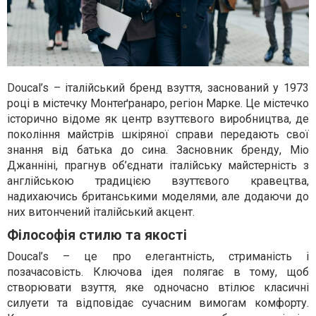
Doucal’s – італійський бренд взуття, заснований у 1973
році в містечку Монтеґранаро, регіон Марке. Це містечко
історично відоме як центр взуттєвого виробництва, де
покоління майстрів шкіряної справи передають свої
знання від батька до сина. Засновник бренду, Міо
Джанніні, прагнув об’єднати італійську майстерність з
англійською традицією взуттєвого кравецтва,
надихаючись британськими моделями, але додаючи до
них витончений італійський акцент.
Філософія стилю та якості
Doucal’s – це про елегантність, стриманість і
позачасовість. Ключова ідея полягає в тому, щоб
створювати взуття, яке одночасно втілює класичні
силуети та відповідає сучасним вимогам комфорту.