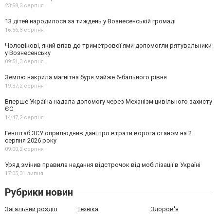
23:58,
3 серпня
13 дітей народилося за тиждень у Вознесенській громаді
16:56,
3 серпня
Чоловікові, який впав до триметрової ями допомогли рятувальники
у Вознесенську
09:51,
3 серпня
Землю накрила магнітна буря майже 6-бального рівня
19:37,
2 серпня
Вперше Україна надала допомогу через Механізм цивільного захисту
ЄС
14:47,
2 серпня
Генштаб ЗСУ оприлюднив дані про втрати ворога станом на 2
серпня 2026 року
09:00,
2 серпня
Уряд змінив правила надання відстрочок від мобілізації в Україні
17:05,
31 липня
Рубрики новин
Загальний розділ
Техніка
Здоров'я