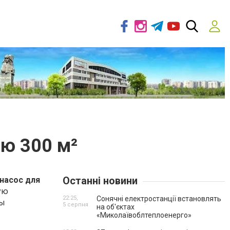
ю 300 м²
Останні новини
насос для
ую
22:25,
Сонячні електростанції встановлять
бы
5 серпня
на об'єктах
«Миколаївоблтеплоенерго»