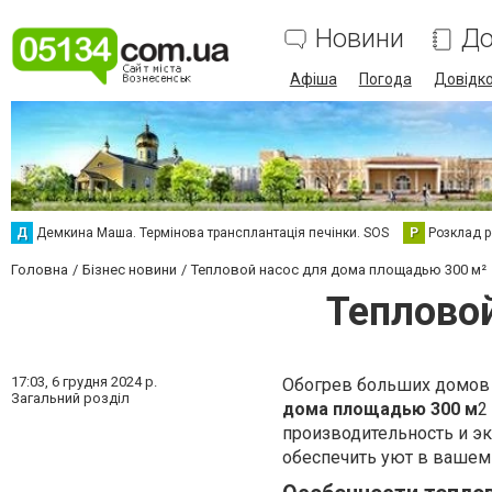
Новини
До
Афіша
Погода
Довідк
Д
Демкина Маша. Термінова трансплантація печінки. SOS
Р
Розклад р
Головна
Бізнес новини
Тепловой насос для дома площадью 300 м²
Теплово
17:03,
6 грудня 2024 р.
Обогрев больших домов 
Загальний розділ
дома площадью 300 м
2
производительность и э
обеспечить уют в вашем