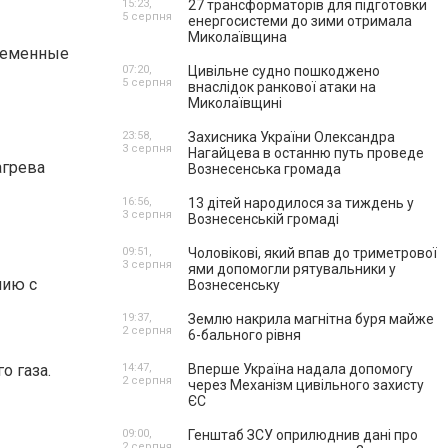
15:23,
27 трансформаторів для підготовки
5 серпня
енергосистеми до зими отримала
Миколаївщина
временные
07:20,
Цивільне судно пошкоджено
5 серпня
внаслідок ранкової атаки на
Миколаївщині
23:58,
Захисника України Олександра
3 серпня
Нагайцева в останню путь проведе
агрева
Вознесенська громада
16:56,
13 дітей народилося за тиждень у
3 серпня
Вознесенській громаді
09:51,
Чоловікові, який впав до триметрової
3 серпня
ями допомогли рятувальники у
нию с
Вознесенську
19:37,
Землю накрила магнітна буря майже
2 серпня
6-бального рівня
о газа.
14:47,
Вперше Україна надала допомогу
2 серпня
через Механізм цивільного захисту
ЄС
09:00,
Генштаб ЗСУ оприлюднив дані про
2 серпня