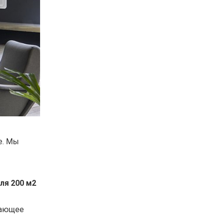
е. Мы
ля 200 м2
тающее