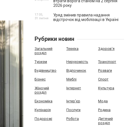
втрати ворога станом на 2 серпня
2026 року
17:05,
Уряд змінив правила надання
31 липня
відстрочок від мобілізації в Україні
Рубрики новин
Загальний
Техніка
Здоров'я
розділ
Туризм
Нерухомість
Транспорт
Будівництво
Відпочинок
Розваги
Бізнес
Меблі
Спорт
Жіночий
Інтернет
Культура
розділ
Економіка
Інтер'єр
Мода
Кулінарія
Послуги
Родина
Подорожі
Робота
Дитячий
розділ