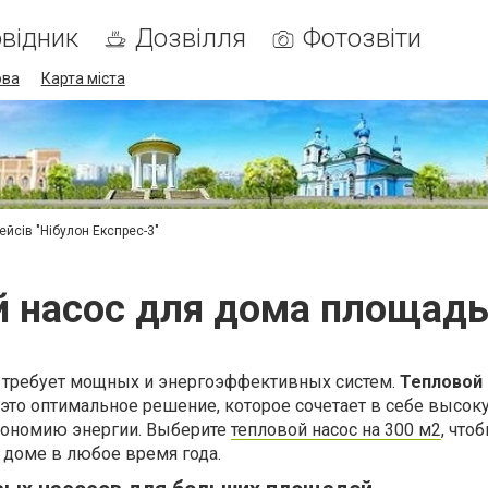
відник
Дозвілля
Фотозвіти
ова
Карта міста
ейсів "Нібулон Експрес-3"
й насос для дома площадь
требует мощных и энергоэффективных систем.
Тепловой 
 это оптимальное решение, которое сочетает в себе высок
кономию энергии. Выберите
тепловой насос на 300 м2
, что
 доме в любое время года.