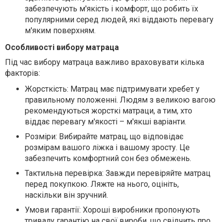
забезпечують м'якість і комфорт, що робить їх
популярними серед людей, які віддають перевагу
м'яким поверхням.
Особливості вибору матраца
Під час вибору матраца важливо враховувати кілька
факторів:
Жорсткість:
Матрац має підтримувати хребет у
правильному положенні. Людям з великою вагою
рекомендуються жорсткі матраци, а тим, хто
віддає перевагу м'якості – м'якші варіанти.
Розміри:
Вибирайте матрац, що відповідає
розмірам вашого ліжка і вашому зросту. Це
забезпечить комфортний сон без обмежень.
Тактильна перевірка:
Завжди перевіряйте матрац
перед покупкою. Ляжте на нього, оцініть,
наскільки він зручний.
Умови гарантії:
Хороші виробники пропонують
тривалу гарантію на свої вироби, що свідчить про