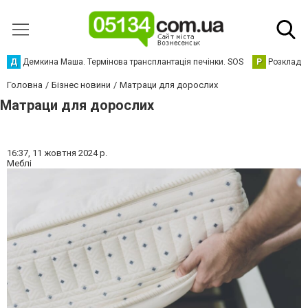
Д
Демкина Маша. Термінова трансплантація печінки. SOS
Р
Розклад р
Головна
Бізнес новини
Матраци для дорослих
Матраци для дорослих
16:37,
11 жовтня 2024 р.
Меблі