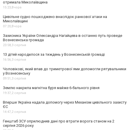
отримала Миколаївщина
15:23,
Вчора
Цивільне судно пошкоджено внаслідок ранкової атаки на
Миколаївщині
07:20,
Вчора
Захисника України Олександра Нагайцева в останню путь проведе
Вознесенська громада
23:58,
3 серпня
13 дітей народилося за тиждень у Вознесенській громаді
16:56,
3 серпня
Чоловікові, який впав до триметрової ями допомогли рятувальники
у Вознесенську
09:51,
3 серпня
Землю накрила магнітна буря майже 6-бального рівня
19:37,
2 серпня
Вперше Україна надала допомогу через Механізм цивільного захисту
ЄС
14:47,
2 серпня
Генштаб ЗСУ оприлюднив дані про втрати ворога станом на 2
серпня 2026 року