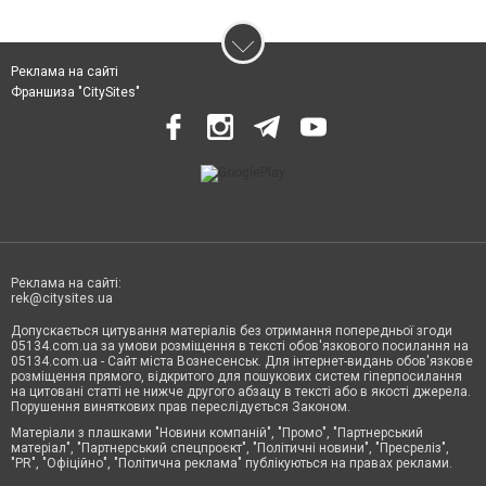
Реклама на сайті
Франшиза "CitySites"
Реклама на сайті:
rek@citysites.ua
Допускається цитування матеріалів без отримання попередньої згоди
05134.com.ua за умови розміщення в тексті обов'язкового посилання на
05134.com.ua - Сайт міста Вознесенськ. Для інтернет-видань обов'язкове
розміщення прямого, відкритого для пошукових систем гіперпосилання
на цитовані статті не нижче другого абзацу в тексті або в якості джерела.
Порушення виняткових прав переслідується Законом.
Матеріали з плашками "Новини компаній", "Промо", "Партнерський
матеріал", "Партнерський спецпроєкт", "Політичні новини", "Пресреліз",
"PR", "Офіційно", "Політична реклама" публікуються на правах реклами.