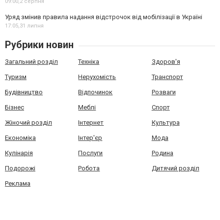
09:00,
2 серпня
Уряд змінив правила надання відстрочок від мобілізації в Україні
17:05,
31 липня
Рубрики новин
Загальний розділ
Техніка
Здоров'я
Туризм
Нерухомість
Транспорт
Будівництво
Відпочинок
Розваги
Бізнес
Меблі
Спорт
Жіночий розділ
Інтернет
Культура
Економіка
Інтер'єр
Мода
Кулінарія
Послуги
Родина
Подорожі
Робота
Дитячий розділ
Реклама