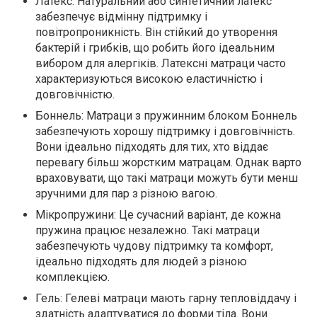
Латекс
: Натуральний або синтетичний латекс
забезпечує відмінну підтримку і
повітропроникність. Він стійкий до утворення
бактерій і грибків, що робить його ідеальним
вибором для алергіків. Латексні матраци часто
характеризуються високою еластичністю і
довговічністю.
Боннель
: Матраци з пружинним блоком Боннель
забезпечують хорошу підтримку і довговічність.
Вони ідеально підходять для тих, хто віддає
перевагу більш жорстким матрацам. Однак варто
враховувати, що такі матраци можуть бути менш
зручними для пар з різною вагою.
Мікропружини:
Це сучасний варіант, де кожна
пружина працює незалежно. Такі матраци
забезпечують чудову підтримку та комфорт,
ідеально підходять для людей з різною
комплекцією.
Гель:
Гелеві матраци мають гарну тепловіддачу і
здатність адаптуватися до форми тіла. Вони