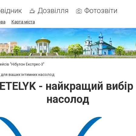
відник
Дозвілля
Фотозвіти
ова
Карта міста
ейсів "Нібулон Експрес-3"
р для ваших інтимних насолод
ETELYK - найкращий вибір
насолод