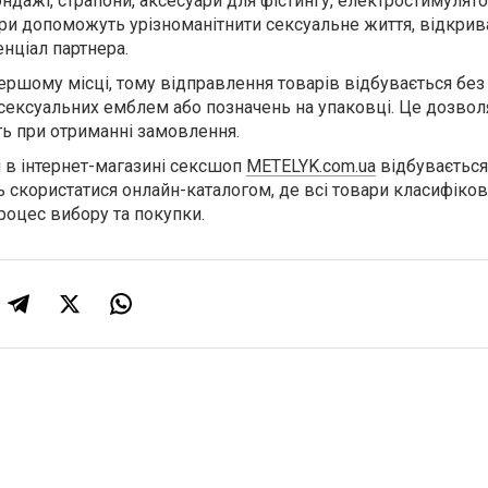
бондажі, страпони, аксесуари для фістингу, електростимулято
вари допоможуть урізноманітнити сексуальне життя, відкри
енціал партнера.
першому місці, тому відправлення товарів відбувається без
сексуальних емблем або позначень на упаковці. Це дозвол
ть при отриманні замовлення.
в інтернет-магазині сексшоп
METELYK.com.ua
відбуваєтьс
ь скористатися онлайн-каталогом, де всі товари класифіков
роцес вибору та покупки.