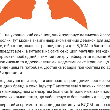
– це український сексшоп, який пропонує величезний асо
ослих. Тут можна знайти найрізноманітніші девайси для за
 вібратори, анальні іграшки, товари для БДСМ та багато ін
 представлені в каталозі на сайті секс шоп Метелик завжди
отримати необхідний інтимний товар у найкоротші терміни. 
новинками та вдосконаленими моделями секс-іграшок, що
нденціям та потребам. Доставка товарів повнолітнім по вс
би доставки.
ує доступні ціни завдяки співпраці з провідними постачал
овідних брендів секс-індустрії виготовлені з якісних гіпоал
ють міжнародним стандартам безпеки. Інтернет-магазин про
ксичних компонентів, що забезпечує їх безпечність для здор
 широкий асортимент товарів для фетишу та БДСМ, включа