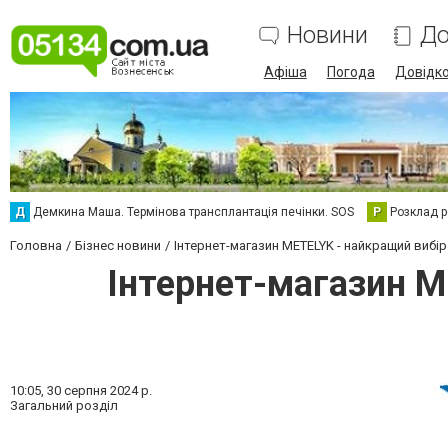
Новини
До
Афіша
Погода
Довідк
Д
Демкина Маша. Термінова трансплантація печінки. SOS
Р
Розклад р
Головна
Бізнес новини
Інтернет-магазин METELYK - найкращий вибі
Інтернет-магазин M
10:05,
30 серпня 2024 р.
Загальний розділ