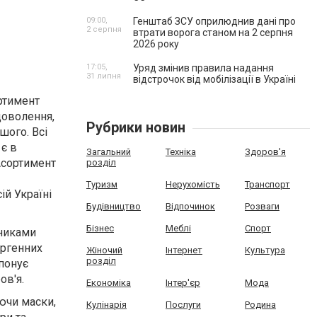
09:00,
Генштаб ЗСУ оприлюднив дані про
2 серпня
втрати ворога станом на 2 серпня
2026 року
17:05,
Уряд змінив правила надання
31 липня
відстрочок від мобілізації в Україні
ртимент
доволення,
Рубрики новин
шого. Всі
 є в
Загальний
Техніка
Здоров'я
Асортимент
розділ
Туризм
Нерухомість
Транспорт
ій Україні
Будівництво
Відпочинок
Розваги
Бізнес
Меблі
Спорт
ьниками
ергенних
Жіночий
Інтернет
Культура
розділ
понує
ов'я.
Економіка
Інтер'єр
Мода
ючи маски,
Кулінарія
Послуги
Родина