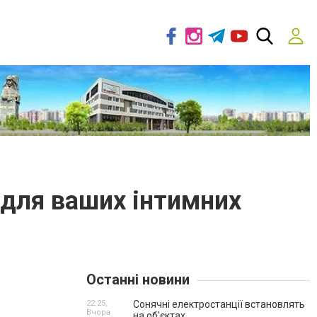
 для ваших інтимних
Останні новини
22:25,
Сонячні електростанції встановлять
Вчора
на об'єктах