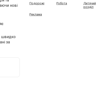
ри та
Подорожі
Робота
Дитячий
ваючи нові
розділ
Реклама
яє
я швидко
ані за