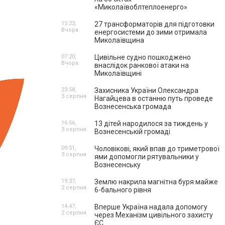
«Миколаївоблтеплоенерго»
15:23,
27 трансформаторів для підготовки
Вчора
енергосистеми до зими отримала
Миколаївщина
07:20,
Цивільне судно пошкоджено
Вчора
внаслідок ранкової атаки на
Миколаївщині
23:58,
Захисника України Олександра
3 серпня
Нагайцева в останню путь проведе
Вознесенська громада
16:56,
13 дітей народилося за тиждень у
3 серпня
Вознесенській громаді
09:51,
Чоловікові, який впав до триметрової
3 серпня
ями допомогли рятувальники у
Вознесенську
19:37,
Землю накрила магнітна буря майже
2 серпня
6-бального рівня
14:47,
Вперше Україна надала допомогу
2 серпня
через Механізм цивільного захисту
ЄС