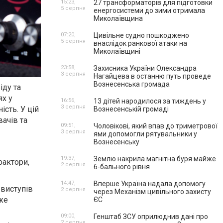
15:23,
27 трансформаторів для підготовки
5 серпня
енергосистеми до зими отримала
Миколаївщина
07:20,
Цивільне судно пошкоджено
5 серпня
внаслідок ранкової атаки на
Миколаївщині
23:58,
Захисника України Олександра
3 серпня
Нагайцева в останню путь проведе
Вознесенська громада
іду та
ях у
16:56,
13 дітей народилося за тиждень у
3 серпня
сть. У цій
Вознесенській громаді
вачів та
09:51,
Чоловікові, який впав до триметрової
3 серпня
ями допомогли рятувальники у
Вознесенську
19:37,
Землю накрила магнітна буря майже
фактори,
2 серпня
6-бального рівня
14:47,
Вперше Україна надала допомогу
 виступів
2 серпня
через Механізм цивільного захисту
оже
ЄС
09:00,
Генштаб ЗСУ оприлюднив дані про
2 серпня