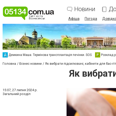
Новини
До
Афіша
Погода
Довідк
Д
Демкина Маша. Термінова трансплантація печінки. SOS
Р
Розклад р
Головна
Бізнес новини
Як вибрати підсилювачі, кабінети для бас-гі
Як вибрати
15:07,
27 липня 2024 р.
Загальний розділ