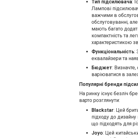
Тип підсилювача
: 
Лампові підсилювач
важчими в обслугов
обслуговуванні, ал
мають багато додатк
компактність та ле
характеристикою зв
Функціональність
:
еквалайзери та наяв
Бюджет
: Визначте
варіюватися в залеж
Популярні бренди підси
На ринку існує безліч бре
варто розглянути:
Blackstar
: Цей бри
підходу до дизайну 
що підходять для рі
Joyo
: Цей китайсь