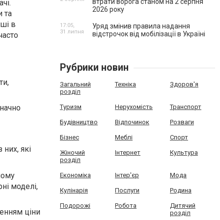
втрати ворога станом на 2 серпня
чі.
2026 року
 та
ші в
17:05,
Уряд змінив правила надання
31 липня
відстрочок від мобілізації в Україні
часто
Рубрики новин
ти,
Загальний
Техніка
Здоров'я
розділ
значно
Туризм
Нерухомість
Транспорт
Будівництво
Відпочинок
Розваги
Бізнес
Меблі
Спорт
 них, які
Жіночий
Інтернет
Культура
розділ
ному
Економіка
Інтер'єр
Мода
ні моделі,
Кулінарія
Послуги
Родина
Подорожі
Робота
Дитячий
шенням ціни
розділ