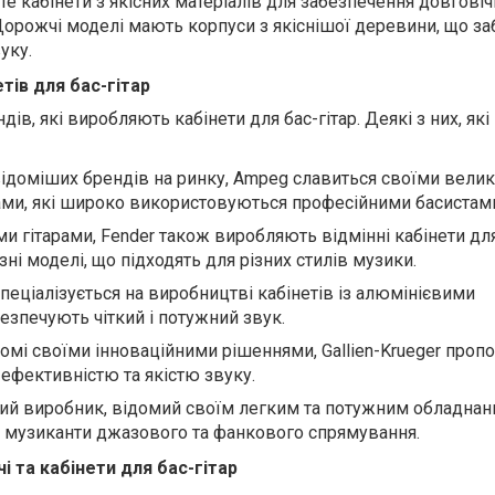
те кабінети з якісних матеріалів для забезпечення довговіч
 Дорожчі моделі мають корпуси з якіснішої деревини, що з
уку.
тів для бас-гітар
дів, які виробляють кабінети для бас-гітар. Деякі з них, які
відоміших брендів на ринку, Ampeg славиться своїми вели
ми, які широко використовуються професійними басистам
їми гітарами, Fender також виробляють відмінні кабінети для
ні моделі, що підходять для різних стилів музики.
спеціалізується на виробництві кабінетів із алюмінієвими
езпечують чіткий і потужний звук.
ідомі своїми інноваційними рішеннями, Gallien-Krueger проп
 ефективністю та якістю звуку.
ький виробник, відомий своїм легким та потужним обладнан
 музиканти джазового та фанкового спрямування.
 та кабінети для бас-гітар