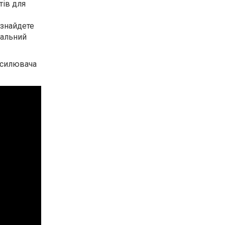
тів для
 знайдете
еальний
дсилювача