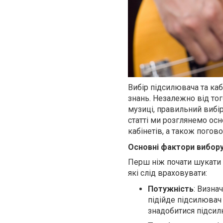
Вибір підсилювача та каб
знань. Незалежно від тог
музиці, правильний вибі
статті ми розглянемо осно
кабінетів, а також погов
Основні фактори вибору
Перш ніж почати шукати п
які слід враховувати:
Потужність
: Визна
підійде підсилювач
знадобитися підсилю