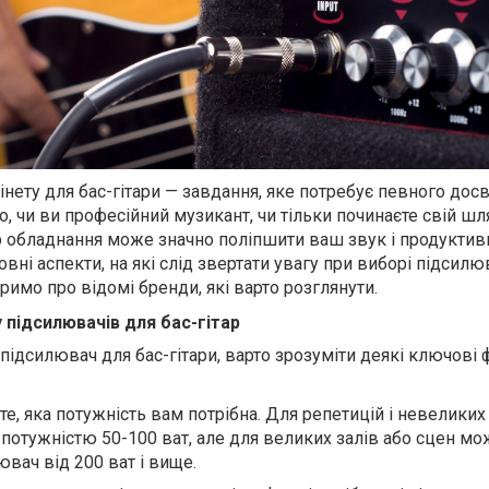
інету для бас-гітари — завдання, яке потребує певного досв
о, чи ви професійний музикант, чи тільки починаєте свій шл
р обладнання може значно поліпшити ваш звук і продуктивні
вні аспекти, на які слід звертати увагу при виборі підсилю
оримо про відомі бренди, які варто розглянути.
 підсилювачів для бас-гітар
ідсилювач для бас-гітари, варто зрозуміти деякі ключові 
чте, яка потужність вам потрібна. Для репетицій і невеликих
 потужністю 50-100 ват, але для великих залів або сцен м
вач від 200 ват і вище.