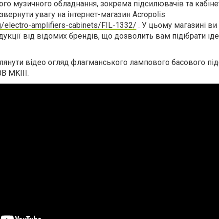
ого музичного обладнання, зокрема підсилювачів та кабіне
звернути увагу на інтернет-магазин Acropolis
og/electro-amplifiers-cabinets/FIL-1332/
. У цьому магазині ви
укції від відомих брендів, що дозволить вам підібрати ід
лянути відео огляд флагманського лампового басового пі
B MKIII.