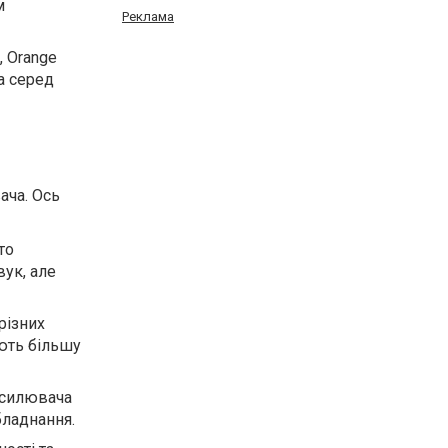
м
Реклама
, Orange
а серед
ача. Ось
то
ук, але
різних
ують більшу
дсилювача
бладнання.