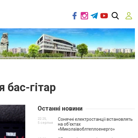
я бас-гітар
Останні новини
22:25,
Сонячні електростанції встановлять
5 серпня
на об'єктах
«Миколаївоблтеплоенерго»