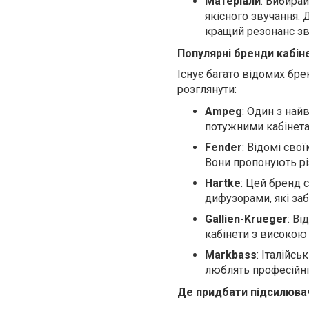
Матеріали
: Вибирай
якісного звучання.
кращий резонанс зв
Популярні бренди кабіне
Існує багато відомих брен
розглянути:
Ampeg
: Один з най
потужними кабінета
Fender
: Відомі сво
Вони пропонують різ
Hartke
: Цей бренд 
дифузорами, які заб
Gallien-Krueger
: В
кабінети з високою
Markbass
: Італійс
люблять професійні
Де придбати підсилювачі