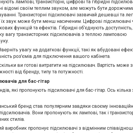
Існують лампові, транзисторні, цифрові та гібридні підсилюва
і відомі своїм теплим звуком, але можуть бути дорожчими
уванні. Транзисторні підсилювачі зазвичай дешевші та лег
е їх звук може бути менш насиченим. Цифрові підсилювачі 
ових функцій та ефектів. Гібридні об’єднують доступність,
гку вагу транзисторних підсилювачів з теплою ламповою
уку.
 Зверніть увагу на додаткові функції, такі як вбудовані ефек
ність роз'ємів для підключення вашого кабінета.
, скільки ви готові витратити на підсилювач. Вартість може 
ності від бренду, типу та потужності.
лювачів для бас-гітар
ндів, які пропонують підсилювачі для бас-гітар. Ось кілька з
танський бренд став популярним завдяки своєму інновацій
підсилювачів. Вони пропонують як лампові, так і транзистор
зних стилів.
кий виробник пропонує підсилювачі з відмінним співвідно