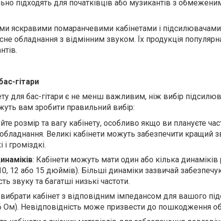
ально підходять для початківців або музикантів з обмежени
оїми яскравими помаранчевими кабінетами і підсилювачами
сне обладнання з відмінним звуком. Їх продукція популярн
нтів.
бас-гітари
ту для бас-гітари є не менш важливим, ніж вибір підсилюв
ожуть вам зробити правильний вибір:
уйте розмір та вагу кабінету, особливо якщо ви плануєте час
обладнання. Великі кабінети можуть забезпечити кращий зв
 і громіздкі.
динаміків
: Кабінети можуть мати один або кілька динаміків 
10, 12 або 15 дюймів). Більші динаміки зазвичай забезпеч
сть звуку та багатші низькі частоти.
 вибрати кабінет з відповідним імпедансом для вашого пі
 16 Ом). Невідповідність може призвести до пошкодження о