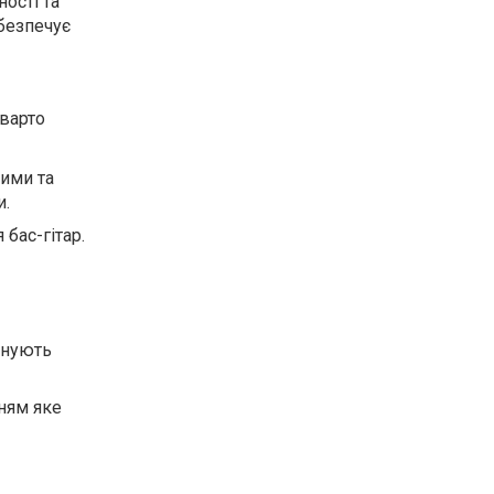
ності та
абезпечує
 варто
кими та
и.
 бас-гітар.
онують
ням яке