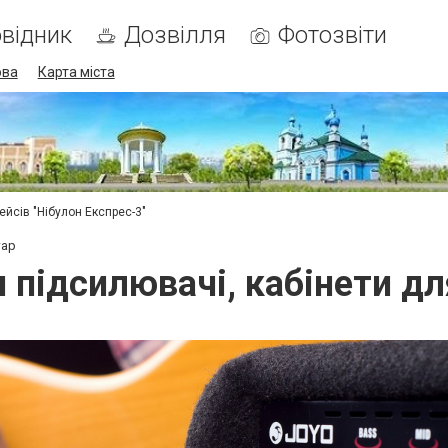
відник
Дозвілля
Фотозвіти
ова
Карта міста
ейсів "Нібулон Експрес-3"
тар
 підсилювачі, кабінети дл