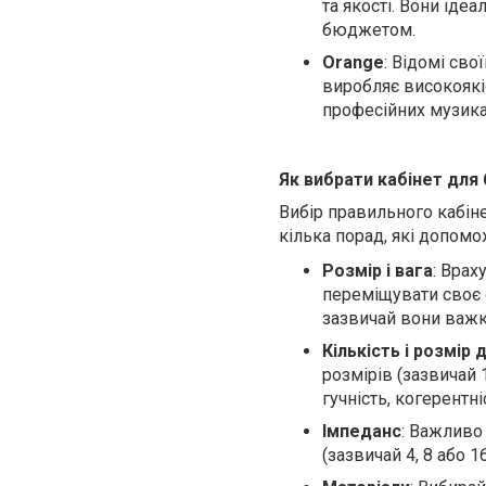
та якості. Вони іде
бюджетом.
Orange
: Відомі св
виробляє високоякі
професійних музика
Як вибрати кабінет для 
Вибір правильного кабіне
кілька порад, які допом
Розмір і вага
: Врах
переміщувати своє 
зазвичай вони важкі
Кількість і розмір 
розмірів (зазвичай 
гучність, когерентні
Імпеданс
: Важливо
(зазвичай 4, 8 або