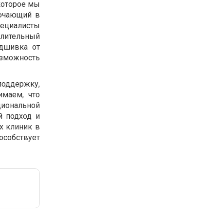
которое мы
лючающий в
ециалисты
длительный
одшивка от
озможность
поддержку,
маем, что
циональной
й подход и
х клиник в
особствует