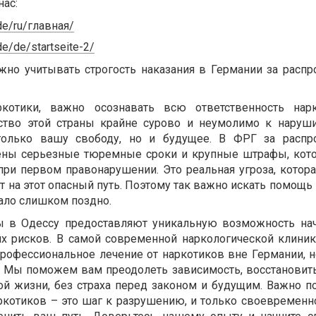
нас:
.de/ru/главная/
.de/de/startseite-2/
жно учитывать строгость наказания в Германии за распр
котики, важно осознавать всю ответственность нарк
ьство этой страны крайне сурово и неумолимо к наруши
только вашу свободу, но и будущее. В ФРГ за распр
ены серьезные тюремные сроки и крупные штрафы, кот
ри первом правонарушении. Это реальная угроза, котора
т на этот опасный путь. Поэтому так важно искать помощь
тало слишком поздно.
 в Одессу предоставляют уникальную возможность на
тих рисков. В самой современной наркологической клини
профессиональное лечение от наркотиков вне Германии, н
. Мы поможем вам преодолеть зависимость, восстановит
ой жизни, без страха перед законом и будущим. Важно по
ркотиков – это шаг к разрушению, и только своевременн