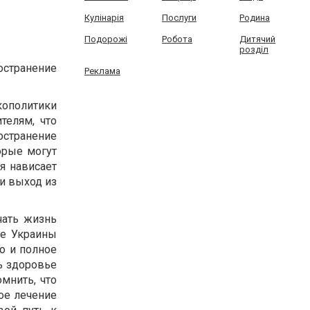
Кулінарія
Послуги
Родина
Подорожі
Робота
Дитячий
розділ
остранение
Реклама
ополитики
телям, что
остранение
орые могут
я нависает
 и выход из
чать жизнь
ке Украины
о и полное
ь здоровье
мнить, что
ое лечение