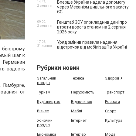
14:47,
Вперше Україна надала допомогу
2 серпня
через Механізм цивільного захисту
ЄС
09:00,
Генштаб ЗСУ оприлюднив дані про
2 серпня
втрати ворога станом на 2 серпня
2026 року
17:05,
Уряд змінив правила надання
31 липня
відстрочок від мобілізації в Україні
 быстрому
рвый шаг к
в Германии
Рубрики новин
ть радость
Загальний
Техніка
Здоров'я
розділ
 Гамбурге,
ования от
Туризм
Нерухомість
Транспорт
Будівництво
Відпочинок
Розваги
Бізнес
Меблі
Спорт
Жіночий
Інтернет
Культура
розділ
Економіка
Інтер'єр
Мода