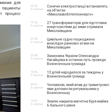
мании для
22:25,
Сонячні електростанції встановлять
и пациенты
5 серпня
на об'єктах
т процесс
«Миколаївоблтеплоенерго»
15:23,
27 трансформаторів для підготовки
5 серпня
енергосистеми до зими отримала
Миколаївщина
07:20,
Цивільне судно пошкоджено
5 серпня
внаслідок ранкової атаки на
Миколаївщині
23:58,
Захисника України Олександра
3 серпня
Нагайцева в останню путь проведе
Вознесенська громада
16:56,
13 дітей народилося за тиждень у
3 серпня
Вознесенській громаді
09:51,
Чоловікові, який впав до триметрової
3 серпня
ями допомогли рятувальники у
Вознесенську
19:37,
Землю накрила магнітна буря майже
2 серпня
6-бального рівня