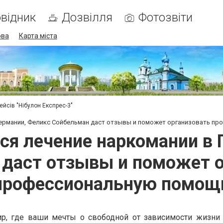
відник
Дозвілля
Фотозвіти
ова
Карта міста
ейсів "Нібулон Експрес-3"
 Германии, Феликс Сойбельман даст отзывы и поможет организовать п
тся лечение наркомании в 
даст отзывы и поможет 
профессиональную помощ
р, где ваши мечты о свободной от зависимости жизни 