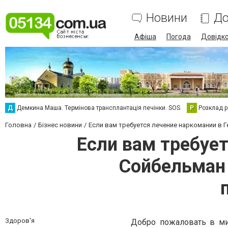
Новини
До
Афіша
Погода
Довідк
Д
Демкина Маша. Термінова трансплантація печінки. SOS
Р
Розклад р
Головна
Бізнес новини
Если вам требуется лечение наркомании в
Если вам требуе
Сойбельман 
Здоров'я
Добро пожаловать в ми