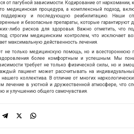
я от пагубной зависимости. Кодирование от наркомании, 
осто медицинская процедура, а комплексный подход, вк
ю поддержку и последующую реабилитацию. Наши сп
еренные и безопасные препараты, которые гарантируют 
аких-либо рисков для здоровья. Важно отметить, что п
 под строгим медицинским контролем, что исключает в
ает максимальную действенность лечения.
т не только медицинскую помощь, но и всестороннюю 
ыздоровления более комфортным и успешным. Мы пони
висимости требует не только физической силы, но и эмо
 каждый пациент может рассчитывать на индивидуальны
 нашего коллектива. В отличие от многих наркологически
м лечение в уютной и дружественной атмосфере, что сп
ю и улучшению общего самочувствия.