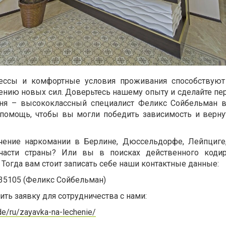
ессы и комфортные условия проживания способствуют
ению новых сил. Доверьтесь нашему опыту и сделайте пе
ня – высококлассный специалист Феликс Сойбельман 
 помощь, чтобы вы могли победить зависимость и верну
ение наркомании в Берлине, Дюссельдорфе, Лейпциге,
части страны? Или вы в поисках действенного кодир
Тогда вам стоит записать себе наши контактные данные:
35105 (Феликс Сойбельман)
ть заявку для сотрудничества с нами:
.de/ru/zayavka-na-lechenie/