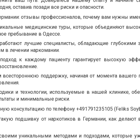
нить ваш путь. Доверьтесь нашему опыту и начните с
ня, оставив позади все риски и опасности.
ермании: отзывы профессионалов, почему вам нужны им
икальные медицинские туры, которые объединяют высо
ное пребывание в Одессе.
работают лучшие специалисты, обладающие глубокими 
м в лечении наркомании.
подход к каждому пациенту гарантирует высокую эфф
восстановление.
 всестороннюю поддержку, начиная от момента вашего 
овления.
ики и технологии, используемые в нашей клинике, об
льтаты и минимальные риски.
ную консультацию по телефону +491791235105 (Feliks Soy
такую подшивку от наркотиков в Германии, как делают 
 своими уникальными методами и подходами, которые у