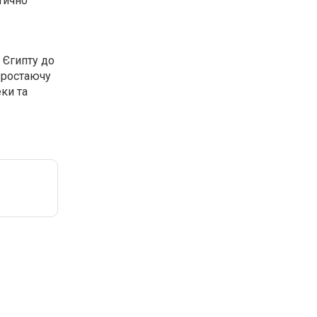
тично
 Єгипту до
 зростаючу
ки та