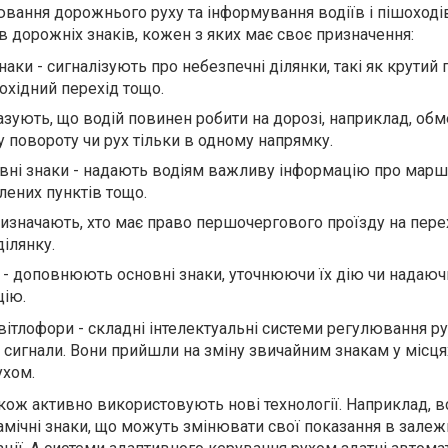
ання дорожнього руху та інформування водіїв і пішоходів
ів дорожніх знаків, кожен з яких має своє призначення:
ки - сигналізують про небезпечні ділянки, такі як крутий 
охідний перехід тощо.
казують, що водій повинен робити на дорозі, наприклад, об
 повороту чи рух тільки в одному напрямку.
вні знаки - надають водіям важливу інформацію про марш
елених пунктів тощо.
визначають, хто має право першочергового проїзду на пере
ілянку.
 - доповнюють основні знаки, уточнюючи їх дію чи надаюч
цію.
ітлофори - складні інтелектуальні системи регулювання ру
 сигнали. Вони прийшли на зміну звичайним знакам у місця
ухом.
акож активно використовують нові технології. Наприклад, в
ічні знаки, що можуть змінювати свої показання в залежн