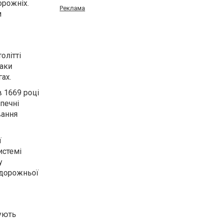
орожніх.
Реклама
м
олітті
наки
ах.
в 1669 році
печні
вання
ї
истемі
у
 дорожньої
нують