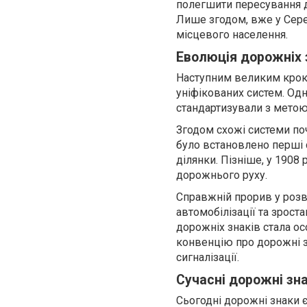
полегшити пересування дл
Лише згодом, вже у Сере
місцевого населення.
Еволюція дорожніх 
Наступним великим кроко
уніфікованих систем. Одн
стандартизували з метою
Згодом схожі системи поч
було встановлено перші 
ділянки. Пізніше, у 1908
дорожнього руху.
Справжній прорив у розви
автомобілізації та зрост
дорожніх знаків стала ос
конвенцію про дорожні з
сигналізації.
Сучасні дорожні зн
Сьогодні дорожні знаки 