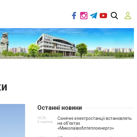
ки
Останні новини
22:25,
Сонячні електростанції встановлять
5 серпня
на об'єктах
«Миколаївоблтеплоенерго»