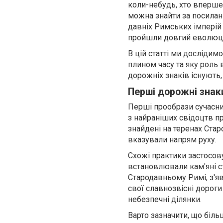
коли-небудь, хто вперше
можна знайти за посила
давніх Римських імперій 
пройшли довгий еволюцій
В цій статті ми дослідим
плином часу та яку роль 
дорожніх знаків існують,
Перші дорожні знаки
Перші прообрази сучасни
з найраніших свідоцтв пр
знайдені на теренах Стар
вказували напрям руху.
Схожі практики застосовув
встановлювали кам'яні ст
Стародавньому Римі, з'я
свої славнозвісні дорог
небезпечні ділянки.
Варто зазначити, що біль