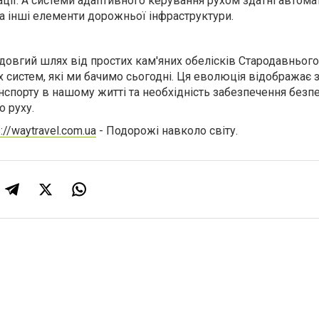
ації. А системи адаптивного керування рухом здатні автома
а інші елементи дорожньої інфраструктури.
овгий шлях від простих кам'яних обелісків Стародавнього
х систем, які ми бачимо сьогодні. Ця еволюція відображає
нспорту в нашому житті та необхідність забезпечення безпе
 руху.
s://waytravel.com.ua
- Подорожі навколо світу.