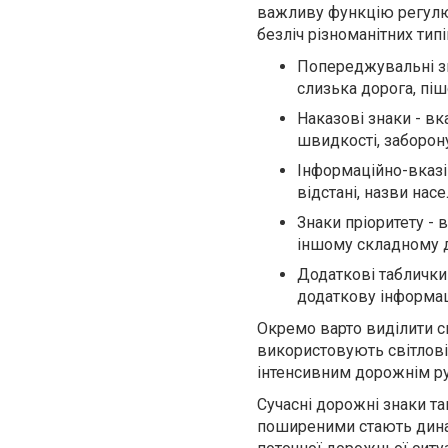
важливу функцію регулюв
безліч різноманітних тип
Попереджувальні зна
слизька дорога, піш
Наказові знаки - в
швидкості, заборону
Інформаційно-вказі
відстані, назви нас
Знаки пріоритету - 
іншому складному д
Додаткові таблички
додаткову інформа
Окремо варто виділити св
використовують світлові
інтенсивним дорожнім р
Сучасні дорожні знаки т
поширеними стають динам