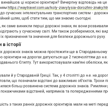
 винайшов ці корисні орієнтири? Вичерпну відповідь на це
нням
https://waytravel.com.ua/koly-ziavylysia-dorozhni-znaky.ht
до сучасних інтелектуальних транспортних систем - дорожн
ний шлях, щоб стати тим, що ми знаємо сьогодні.
о, як саме виникли перші дорожні знаки, як вони розвивали
відіграють у сучасному світі. Ми також розберемося, які ви
 їх призначення та значення для безпеки дорожнього руху.
 в історії
х дорожніх знаків можна простежити ще в Стародавньому с
о орієнтири на дорогах датуються ще 2 тисячоліттям до н.е. 
одавнього Єгипту. Тут використовували кам'яні обеліски, як
али й у Стародавній Греції. Так, у 4 столітті до н.е. на доро
овпи, що позначали відстані до важливих об'єктів. Трохи пі
вилася більш розвинена система дорожніх знаків. Римляни
и покажчиками відстаней, напрямків та попередженнями пр
шість з таких ранніх дорожніх орієнтирів мали на меті пере