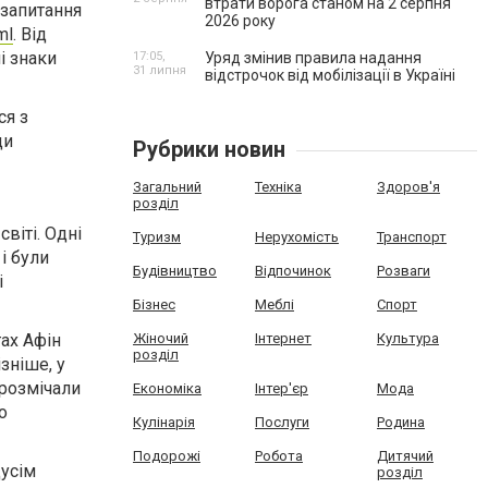
втрати ворога станом на 2 серпня
 запитання
2026 року
ml
. Від
і знаки
17:05,
Уряд змінив правила надання
31 липня
відстрочок від мобілізації в Україні
ся з
ди
Рубрики новин
Загальний
Техніка
Здоров'я
розділ
віті. Одні
Туризм
Нерухомість
Транспорт
і були
Будівництво
Відпочинок
Розваги
і
Бізнес
Меблі
Спорт
гах Афін
Жіночий
Інтернет
Культура
розділ
зніше, у
 розмічали
Економіка
Інтер'єр
Мода
о
Кулінарія
Послуги
Родина
Подорожі
Робота
Дитячий
дусім
розділ