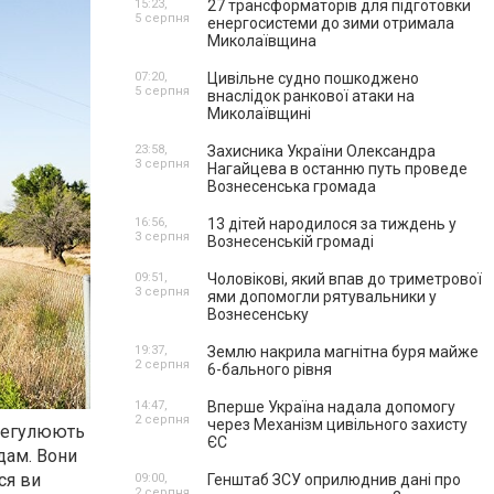
15:23,
27 трансформаторів для підготовки
5 серпня
енергосистеми до зими отримала
Миколаївщина
07:20,
Цивільне судно пошкоджено
5 серпня
внаслідок ранкової атаки на
Миколаївщині
23:58,
Захисника України Олександра
3 серпня
Нагайцева в останню путь проведе
Вознесенська громада
16:56,
13 дітей народилося за тиждень у
3 серпня
Вознесенській громаді
09:51,
Чоловікові, який впав до триметрової
3 серпня
ями допомогли рятувальники у
Вознесенську
19:37,
Землю накрила магнітна буря майже
2 серпня
6-бального рівня
14:47,
Вперше Україна надала допомогу
2 серпня
через Механізм цивільного захисту
 регулюють
ЄС
дам. Вони
ся ви
09:00,
Генштаб ЗСУ оприлюднив дані про
2 серпня