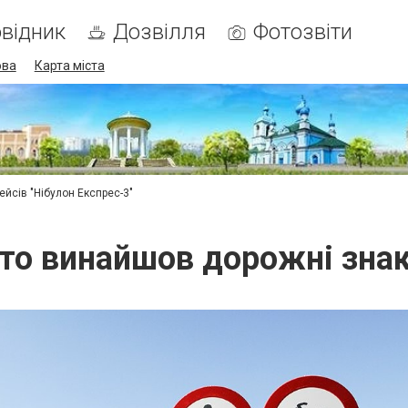
відник
Дозвілля
Фотозвіти
ова
Карта міста
ейсів "Нібулон Експрес-3"
то винайшов дорожні зна