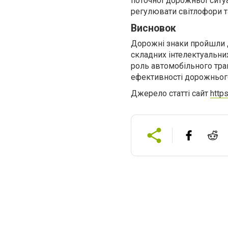
поточної дорожньої ситу
регулювати світлофори т
Висновок
Дорожні знаки пройшли д
складних інтелектуальни
роль автомобільного тра
ефективності дорожнього
Джерело статті сайт
http