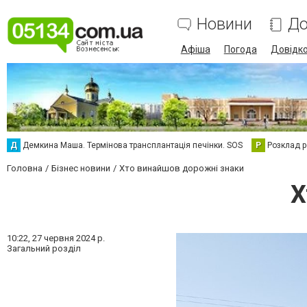
Новини
До
Афіша
Погода
Довідк
Д
Демкина Маша. Термінова трансплантація печінки. SOS
Р
Розклад р
Головна
Бізнес новини
Хто винайшов дорожні знаки
Х
10:22,
27 червня 2024 р.
Загальний розділ