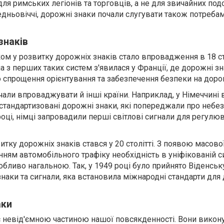
я римських легіонів та торговців, а не для звичайних под
дньовіччі, дорожні знаки почали слугувати також потреба
знаків
м у розвитку дорожніх знаків стало впровадження в 18 ст
а з перших таких систем з'явилася у Франції, де дорожні з
 спрощення орієнтування та забезпечення безпеки на дорог
али впроваджувати й інші країни. Наприклад, у Німеччині 
стандартизовані дорожні знаки, які попереджали про небез
 році, німці запровадили перші світлові сигнали для регулю
тку дорожніх знаків стався у 20 столітті. З появою масово
анням автомобільного трафіку необхідність в уніфікованій с
обливо нагальною. Так, у 1949 році було прийнято Віденськ
наки та сигнали, яка встановила міжнародні стандарти для
аки
є невід'ємною частиною нашої повсякденності. Вони вико