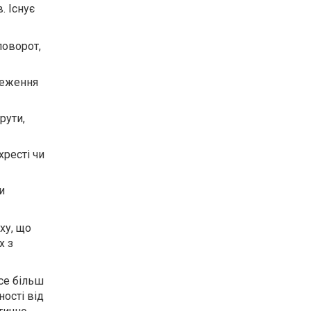
. Існує
поворот,
меження
рути,
хресті чи
и
ху, що
х з
се більш
ості від