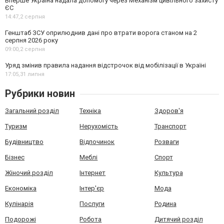
Вперше Україна надала допомогу через Механізм цивільного захисту
ЄС
14:47,
2 серпня
Генштаб ЗСУ оприлюднив дані про втрати ворога станом на 2
серпня 2026 року
09:00,
2 серпня
Уряд змінив правила надання відстрочок від мобілізації в Україні
17:05,
31 липня
Рубрики новин
Загальний розділ
Техніка
Здоров'я
Туризм
Нерухомість
Транспорт
Будівництво
Відпочинок
Розваги
Бізнес
Меблі
Спорт
Жіночий розділ
Інтернет
Культура
Економіка
Інтер'єр
Мода
Кулінарія
Послуги
Родина
Подорожі
Робота
Дитячий розділ