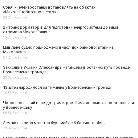
Сонячні електростанції встановлять на об'єктах
«Миколаївоблтеплоенерго»
22:25,
5 серпня
27 трансформаторів для підготовки енергосистеми до зими
отримала Миколаївщина
15:23,
5 серпня
Цивільне судно пошкоджено внаслідок ранкової атаки на
Миколаївщині
07:20,
5 серпня
Захисника України Олександра Нагайцева в останню путь проведе
Вознесенська громада
23:58,
3 серпня
13 дітей народилося за тиждень у Вознесенській громаді
16:56,
3 серпня
Чоловікові, який впав до триметрової ями допомогли рятувальники
у Вознесенську
09:51,
3 серпня
Землю накрила магнітна буря майже 6-бального рівня
19:37,
2 серпня