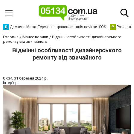
Д
Демкина Маша. Термінова трансплантація печінки. SOS
Р
Розклад р
Головна
Бізнес новини
Відмінні особливості дизайнерського
ремонту від звичайного
Відмінні особливості дизайнерського
ремонту від звичайного
07:34,
31 березня 2024 р.
Інтер'єр