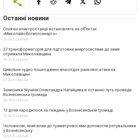
Останні новини
Сонячні електростанції встановлять на об'єктах
«Миколаївоблтеплоенерго»
22:25,
5 серпня
27 трансформаторів для підготовки енергосистеми до зими
отримала Миколаївщина
15:23,
5 серпня
Цивільне судно пошкоджено внаслідок ранкової атаки на
Миколаївщині
07:20,
5 серпня
Захисника України Олександра Нагайцева в останню путь проведе
Вознесенська громада
23:58,
3 серпня
13 дітей народилося за тиждень у Вознесенській громаді
16:56,
3 серпня
Чоловікові, який впав до триметрової ями допомогли рятувальники
у Вознесенську
09:51,
3 серпня