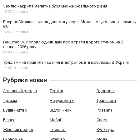
Землю накрила магнітна буря майже 6-бального рівня
19:37,
2 серпня
Вперше Україна надала допомогу через Механізм цивільного захисту
ЄС
14:47,
2 серпня
Генштаб ЗСУ оприлюднив дані про втрати ворога станом на 2
серпня 2026 року
09:00,
2 серпня
Уряд змінив правила надання відстрочок від мобілізації в Україні
17:05,
31 липня
Рубрики новин
Загальний розділ
Техніка
Здоров'я
Туризм
Нерухомість
Транспорт
Будівництво
Відпочинок
Розваги
Бізнес
Меблі
Спорт
Жіночий розділ
Інтернет
Культура
Економіка
Інтер'єр
Мода