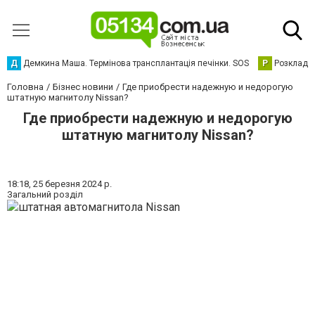
Д
Демкина Маша. Термінова трансплантація печінки. SOS
Р
Розклад р
Головна
Бізнес новини
Где приобрести надежную и недорогую
штатную магнитолу Nissan?
Где приобрести надежную и недорогую
штатную магнитолу Nissan?
18:18,
25 березня 2024 р.
Загальний розділ