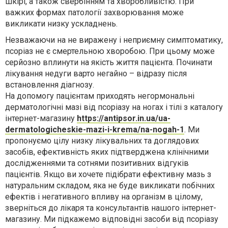
шкірі, а також свербінням та хворобливістю. При
важких формах патології захворювання може
викликати низку ускладнень.
Незважаючи на не виражену і неприємну симптоматику,
псоріаз не є смертельною хворобою. При цьому може
серйозно вплинути на якість життя пацієнта. Починати
лікування недуги варто негайно – відразу після
встановлення діагнозу.
На допомогу пацієнтам приходять негормональні
дерматологічні мазі від псоріазу на ногах і тілі з каталогу
інтернет-магазину
https://antipsor.in.ua/ua-
dermatologicheskie-mazi-i-krema/na-nogah-1
. Ми
пропонуємо цілу низку лікувальних та доглядових
засобів, ефективність яких підтверджена клінічними
дослідженнями та сотнями позитивних відгуків
пацієнтів. Якщо ви хочете підібрати ефективну мазь з
натуральним складом, яка не буде викликати побічних
ефектів і негативного впливу на організм в цілому,
зверніться до лікаря та консультантів нашого інтернет-
магазину. Ми підкажемо відповідні засоби від псоріазу