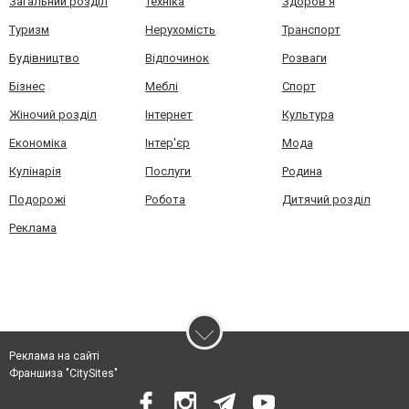
Загальний розділ
Техніка
Здоров'я
Туризм
Нерухомість
Транспорт
Будівництво
Відпочинок
Розваги
Бізнес
Меблі
Спорт
Жіночий розділ
Інтернет
Культура
Економіка
Інтер'єр
Мода
Кулінарія
Послуги
Родина
Подорожі
Робота
Дитячий розділ
Реклама
Реклама на сайті
Франшиза "CitySites"