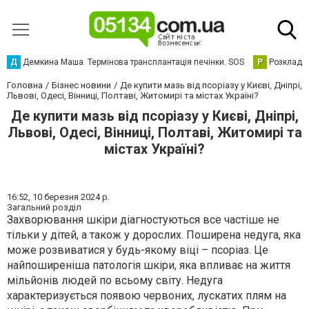
Д
Демкина Маша. Термінова трансплантація печінки. SOS
Р
Розклад р
Головна
Бізнес новини
Де купити мазь від псоріазу у Києві, Дніпрі,
Львові, Одесі, Вінниці, Полтаві, Житомирі та містах Україні?
Де купити мазь від псоріазу у Києві, Дніпрі,
Львові, Одесі, Вінниці, Полтаві, Житомирі та
містах Україні?
16:52,
10 березня 2024 р.
Загальний розділ
Захворювання шкіри діагностуються все частіше не
тільки у дітей, а також у дорослих. Поширена недуга, яка
може розвиватися у будь-якому віці – псоріаз. Це
найпоширеніша патологія шкіри, яка впливає на життя
мільйонів людей по всьому світу. Недуга
характеризується появою червоних, лускатих плям на