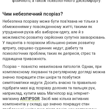
фізичного, а також психологічного дискомфорту.
Чим небезпечний псоріаз?
Небезпека псоріазу може бути пов'язана не тільки з
обмеженнями у повсякденному житті, такими як
утруднення рухів або вибором одягу, але й з
можливістю розвитку серйозних супутніх захворювань.
У пацієнтів з псоріазом збільшено ризик розвитку
артриту, серцево-судинних недуг, діабету та
психологічних проблем, таких як депресія, стрес та
підвищена тривожність.
Псоріаз – повністю невиліковна патологія. Однак, при
комплексному лікуванні та регулярному догляді можна
значно покращити стан шкіри та позбутися
симптоматики недуги. Досить вчасно та правильно
підібрати мазі від псоріазу долонях та пальцях рук,
наприклад, купити мазь Магніпсор від інтернет-
магазину
ANTIPSOR
. Засіб має кілька активних
компонентів у складі, що значно покращує стан