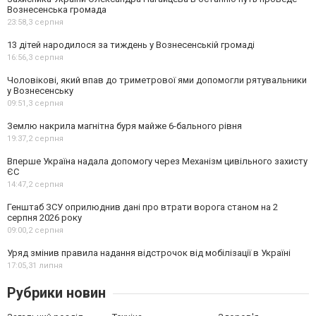
Вознесенська громада
23:58,
3 серпня
13 дітей народилося за тиждень у Вознесенській громаді
16:56,
3 серпня
Чоловікові, який впав до триметрової ями допомогли рятувальники
у Вознесенську
09:51,
3 серпня
Землю накрила магнітна буря майже 6-бального рівня
19:37,
2 серпня
Вперше Україна надала допомогу через Механізм цивільного захисту
ЄС
14:47,
2 серпня
Генштаб ЗСУ оприлюднив дані про втрати ворога станом на 2
серпня 2026 року
09:00,
2 серпня
Уряд змінив правила надання відстрочок від мобілізації в Україні
17:05,
31 липня
Рубрики новин