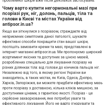
проблемної шкіри вже після декількох застосувань.
Чому варто купити негормональні мазі при
псоріазі рук, ніг, долонь, пальців, тіла та
голови в Києві та містах України від
antipsor.in.ua?
Якщо ви зіткнулися з псоріазом, страждаєте від
неприємних симптомів даної патології, шукаєте
ефективні способи покращити стан вашої шкіри,
поспішіть замовити креми та мазі, представлені в
інтернет-магазині antipsor.in.ua. Ми пропонуємо широкий
асортимент якісних та доступних за ціною мазей,
розроблених спеціально для лікування псоріазу на
різних ділянках тіла: від голови до кінчиків пальців ніг.
Незалежно від того, в якому регіоні України ви
знаходитесь, в таких містах, як Київ, Одеса, Дніпро,
Харків, Запоріжжя, ви можете придбати ефективну мазь
проти псоріазу з доставкою, кілька кліків мишкою, за
доступними цінами, з гарантією якості. Псоріаз - це
серйозне захворювання, яке потребує уваги та
ефективного лікування. Його не варто ігнорувати та