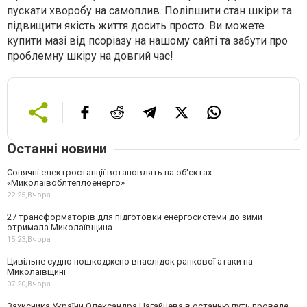
пускати хворобу на самоплив. Поліпшити стан шкіри та
підвищити якість життя досить просто. Ви можете
купити мазі від псоріазу на нашому сайті та забути про
проблемну шкіру на довгий час!
Останні новини
Сонячні електростанції встановлять на об'єктах
«Миколаївоблтеплоенерго»
22:25,
Вчора
27 трансформаторів для підготовки енергосистеми до зими
отримала Миколаївщина
15:23,
Вчора
Цивільне судно пошкоджено внаслідок ранкової атаки на
Миколаївщині
07:20,
Вчора
Захисника України Олександра Нагайцева в останню путь проведе