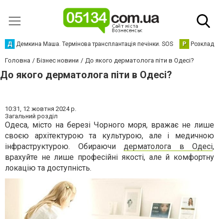
Д
Демкина Маша. Термінова трансплантація печінки. SOS
Р
Розклад р
Головна
Бізнес новини
До якого дерматолога піти в Одесі?
До якого дерматолога піти в Одесі?
10:31,
12 жовтня 2024 р.
Загальний розділ
Одеса, місто на березі Чорного моря, вражає не лише
своєю архітектурою та культурою, але і медичною
інфраструктурою. Обираючи
дерматолога в Одесі
,
врахуйте не лише професійні якості, але й комфортну
локацію та доступність.