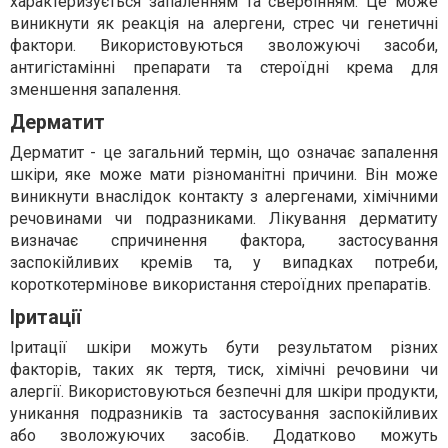
характеризується запаленням та свербінням. Це може
виникнути як реакція на алергени, стрес чи генетичні
фактори. Використовуються зволожуючі засоби,
антигістамінні препарати та стероїдні крема для
зменшення запалення.
Дерматит
Дерматит - це загальний термін, що означає запалення
шкіри, яке може мати різноманітні причини. Він може
виникнути внаслідок контакту з алергенами, хімічними
речовинами чи подразниками. Лікування дерматиту
визначає спричинення фактора, застосування
заспокійливих кремів та, у випадках потреби,
короткотермінове використання стероїдних препаратів.
Іритації
Іритації шкіри можуть бути результатом різних
факторів, таких як тертя, тиск, хімічні речовини чи
алергії. Використовуються безпечні для шкіри продукти,
уникання подразників та застосування заспокійливих
або зволожуючих засобів. Додатково можуть