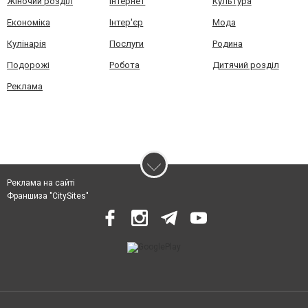
Жіночий розділ
Інтернет
Культура
Економіка
Інтер'єр
Мода
Кулінарія
Послуги
Родина
Подорожі
Робота
Дитячий розділ
Реклама
Реклама на сайті
Франшиза "CitySites"