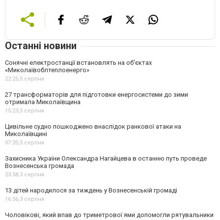
Останні новини
Сонячні електростанції встановлять на об'єктах
«Миколаївоблтеплоенерго»
22:25,
5 серпня
27 трансформаторів для підготовки енергосистеми до зими
отримала Миколаївщина
15:23,
5 серпня
Цивільне судно пошкоджено внаслідок ранкової атаки на
Миколаївщині
07:20,
5 серпня
Захисника України Олександра Нагайцева в останню путь проведе
Вознесенська громада
23:58,
3 серпня
13 дітей народилося за тиждень у Вознесенській громаді
16:56,
3 серпня
Чоловікові, який впав до триметрової ями допомогли рятувальники