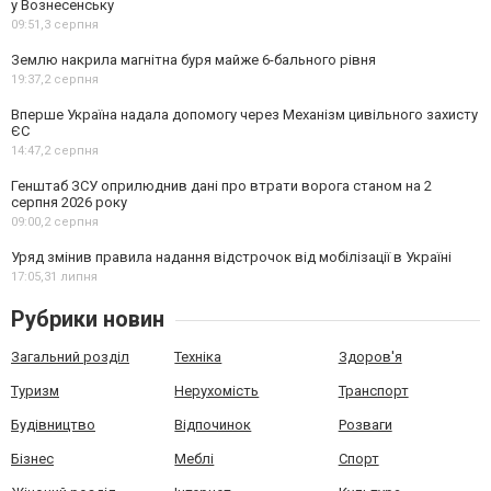
у Вознесенську
09:51,
3 серпня
Землю накрила магнітна буря майже 6-бального рівня
19:37,
2 серпня
Вперше Україна надала допомогу через Механізм цивільного захисту
ЄС
14:47,
2 серпня
Генштаб ЗСУ оприлюднив дані про втрати ворога станом на 2
серпня 2026 року
09:00,
2 серпня
Уряд змінив правила надання відстрочок від мобілізації в Україні
17:05,
31 липня
Рубрики новин
Загальний розділ
Техніка
Здоров'я
Туризм
Нерухомість
Транспорт
Будівництво
Відпочинок
Розваги
Бізнес
Меблі
Спорт