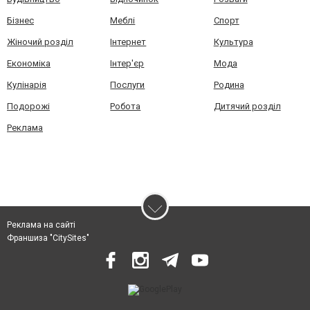
Бізнес
Меблі
Спорт
Жіночий розділ
Інтернет
Культура
Економіка
Інтер'єр
Мода
Кулінарія
Послуги
Родина
Подорожі
Робота
Дитячий розділ
Реклама
Реклама на сайті
Франшиза "CitySites"