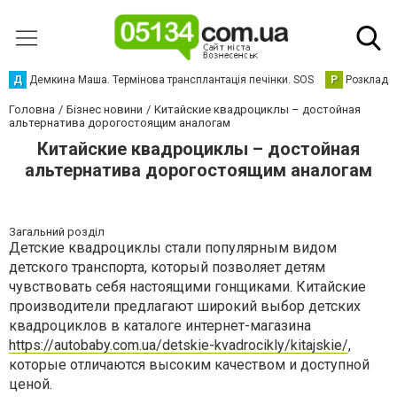
Д
Демкина Маша. Термінова трансплантація печінки. SOS
Р
Розклад р
Головна
Бізнес новини
Китайские квадроциклы – достойная
альтернатива дорогостоящим аналогам
Китайские квадроциклы – достойная
альтернатива дорогостоящим аналогам
Загальний розділ
Детские квадроциклы стали популярным видом
детского транспорта, который позволяет детям
чувствовать себя настоящими гонщиками. Китайские
производители предлагают широкий выбор детских
квадроциклов в каталоге интернет-магазина
https://autobaby.com.ua/detskie-kvadrocikly/kitajskie/
,
которые отличаются высоким качеством и доступной
ценой.