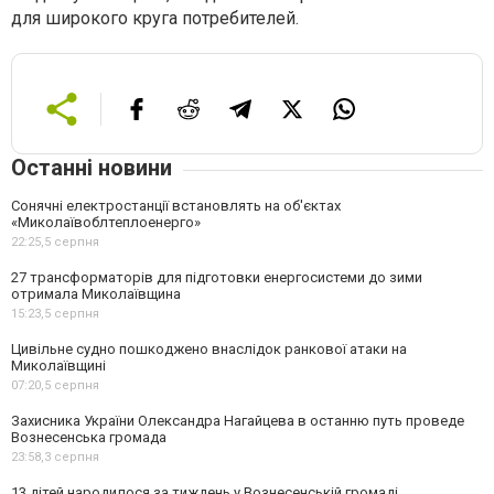
для широкого круга потребителей.
Останні новини
Сонячні електростанції встановлять на об'єктах
«Миколаївоблтеплоенерго»
22:25,
5 серпня
27 трансформаторів для підготовки енергосистеми до зими
отримала Миколаївщина
15:23,
5 серпня
Цивільне судно пошкоджено внаслідок ранкової атаки на
Миколаївщині
07:20,
5 серпня
Захисника України Олександра Нагайцева в останню путь проведе
Вознесенська громада
23:58,
3 серпня
13 дітей народилося за тиждень у Вознесенській громаді