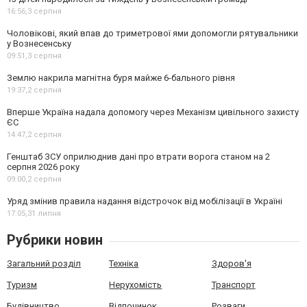
16:56,
3 серпня
Чоловікові, який впав до триметрової ями допомогли рятувальники
у Вознесенську
09:51,
3 серпня
Землю накрила магнітна буря майже 6-бального рівня
19:37,
2 серпня
Вперше Україна надала допомогу через Механізм цивільного захисту
ЄС
14:47,
2 серпня
Генштаб ЗСУ оприлюднив дані про втрати ворога станом на 2
серпня 2026 року
09:00,
2 серпня
Уряд змінив правила надання відстрочок від мобілізації в Україні
17:05,
31 липня
Рубрики новин
Загальний розділ
Техніка
Здоров'я
Туризм
Нерухомість
Транспорт
Будівництво
Відпочинок
Розваги