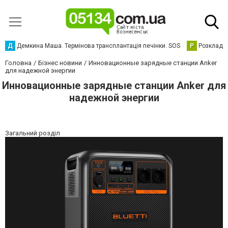
Д
Демкина Маша. Термінова трансплантація печінки. SOS
Р
Розклад р
Головна
Бізнес новини
Инновационные зарядные станции Аnker
для надежной энергии
Инновационные зарядные станции Аnker для
надежной энергии
Загальний розділ