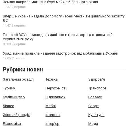
Землю накрила магнітна буря майже 6-бального рівня
19:37,
2 серпня
Вперше Україна надала допомогу через Механізм цивільного захисту
ЄС
14:47,
2 серпня
Генштаб ЗСУ оприлюднив дані про втрати ворога станом на 2
серпня 2026 року
09:00,
2 серпня
Уряд змінив правила надання відстрочок від мобілізації в Україні
17:05,
31 липня
Рубрики новин
Загальний розділ
Техніка
Здоров'я
Туризм
Нерухомість
Транспорт
Будівництво
Відпочинок
Розваги
Бізнес
Меблі
Спорт
Жіночий розділ
Інтернет
Культура
Економіка
Інтер'єр
Мода