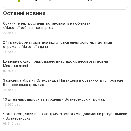
Останні новини
Сонячні електростанції встановлять на об'єктах
«Миколаївоблтеплоенерго»
22:25,
5 серпня
27 трансформаторів для підготовки енергосистеми до зими
отримала Миколаївщина
15:23,
5 серпня
Цивільне судно пошкоджено внаслідок ранкової атаки на
Миколаївщині
07:20,
5 серпня
Захисника України Олександра Нагайцева в останню путь проведе
Вознесенська громада
23:58,
3 серпня
13 дітей народилося за тиждень у Вознесенській громаді
16:56,
3 серпня
Чоловікові, який впав до триметрової ями допомогли рятувальники
у Вознесенську
09:51,
3 серпня