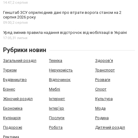
14:47,
2 серпня
Генштаб ЗСУ оприлюднив дані про втрати ворога станом на 2
серпня 2026 року
09:00,
2 серпня
Уряд змінив правила надання відстрочок від мобілізації в Україні
17:05,
31 липня
Рубрики новин
Загальний розділ
Техніка
Здоров'я
Туризм
Нерухомість
Транспорт
Будівництво
Відпочинок
Розваги
Бізнес
Меблі
Спорт
Жіночий розділ
Інтернет
Культура
Економіка
Інтер'єр
Мода
Кулінарія
Послуги
Родина
Подорожі
Робота
Дитячий розділ
Реклама