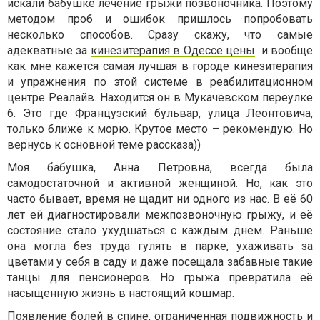
искали бабушке лечение грыжи позвоночника. Поэтому
методом проб и ошибок пришлось попробовать
несколько способов. Сразу скажу, что самые
адекватные за
кинезитерапия в Одессе цены
и вообще
как мне кажется самая лучшая в городе кинезитерапия
и упражнения по этой системе в реабилитационном
центре Реалайв. Находится он в Мукачевском переулке
6. Это где Французский бульвар, улица Леонтовича,
только ближе к морю. Крутое место – рекомендую. Но
вернусь к основной теме рассказа))
Моя бабушка, Анна Петровна, всегда была
самодостаточной и активной женщиной. Но, как это
часто бывает, время не щадит ни одного из нас. В её 60
лет ей диагностировали межпозвоночную грыжу, и её
состояние стало ухудшаться с каждым днем. Раньше
она могла без труда гулять в парке, ухаживать за
цветами у себя в саду и даже посещала забавные такие
танцы для пенсионеров. Но грыжа превратила её
насыщенную жизнь в настоящий кошмар.
Появление болей в спине, ограниченная подвижность и