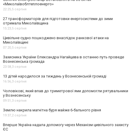
«Миколаївоблтеплоенерго»
22:25,
5 серпня
27 трансформаторів для підготовки енергосистеми до зими
отримала Миколаївщина
15:23,
5 серпня
Цивільне судно пошкоджено внаслідок ранкової атаки на
Миколаївщині
07:20,
5 серпня
Захисника України Олександра Нагайцева в останню путь проведе
Вознесенська громада
23:58,
3 серпня
13 дітей народилося за тиждень у Вознесенській громаді
16:56,
3 серпня
Чоловікові, який впав до триметрової ями допомогли рятувальники
у Вознесенську
09:51,
3 серпня
Землю накрила магнітна буря майже 6-бального рівня
19:37,
2 серпня
Вперше Україна надала допомогу через Механізм цивільного захисту
ЄС