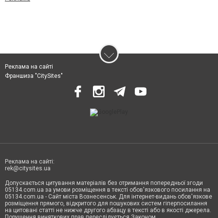
Реклама на сайті
Франшиза "CitySites"
Реклама на сайті:
rek@citysites.ua
Допускається цитування матеріалів без отримання попередньої згоди
05134.com.ua за умови розміщення в тексті обов'язкового посилання на
05134.com.ua - Сайт міста Вознесенськ. Для інтернет-видань обов'язкове
розміщення прямого, відкритого для пошукових систем гіперпосилання
на цитовані статті не нижче другого абзацу в тексті або в якості джерела.
Порушення виняткових прав переслідується Законом.