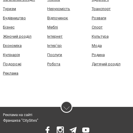
Туризм
Нерухомість
Транспорт
Будівництво
Відпочинок
Розваги
Бізнес
Меблі
Спорт
Жіночий розділ
Інтернет
Культура
Економіка
Інтер'єр
Мода
Кулінарія
Послуги
Родина
Подорожі
Робота
Дитячий розділ
Реклама
Реклама на сайті
Франшиза "CitySites"