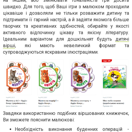
на інший, або змінювати тональність гри досить
швидко. Для того, щоб Ваші ігри з малюком проходили
цікавіше і дозволяли не тільки розважити дитину та
підтримати її гарний настрій, а й задіяти якомога більше
творчих та креативних здібностей, обирайте у якості
активного відпочинку цікаву та якісну літературу.
Ідеальним варіантом для дошкільнят будуть
дитячі
вірші
, які мають невеличкий формат та
супроводжуються яскравим ілюстраціями.
Завдяки використанню подібних віршованих книжечок,
Ви зможете пояснити малюкові:
Необхідність виконання буденних операцій -