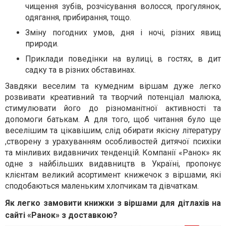
чищення зубів, розчісування волосся, прогулянок,
одягання, прибирання, тощо.
Зміну погодних умов, дня і ночі, різних явищ
природи.
Приклади поведінки на вулиці, в гостях, в дит
садку та в різних обставинах.
Завдяки веселим та кумедним віршам дуже легко
розвивати креативний та творчий потенціал малюка,
стимулювати його до різноманітної активності та
допомоги батькам. А для того, щоб читання було ще
веселішим та цікавішим, слід обирати якісну літературу
,створену з урахуванням особливостей дитячої психіки
та мінливих видавничих тенденцій. Компанії «Ранок» як
одне з найбільших видавництв в Україні, пропонує
клієнтам великий асортимент книжечок з віршами, які
сподобаються маленьким хлопчикам та дівчаткам.
Як легко замовити книжки з віршами для дітлахів на
сайті «Ранок» з доставкою?