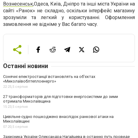
Вознесенськ
,Одеса, Київ, Дніпро та інші міста України на
сайті «Ранок» не складно, оскільки інтерфейс магазину
зрозуміли та легкий у користуванні. Оформлення
замовлення не відніме у Вас багато часу.
Останні новини
Сонячні електростанції встановлять на об'єктах
«Миколаївоблтеплоенерго»
22:25,
5 серпня
27 трансформаторів для підготовки енергосистеми до зими
отримала Миколаївщина
15:23,
5 серпня
Цивільне судно пошкоджено внаслідок ранкової атаки на
Миколаївщині
07:20,
5 серпня
Захисника України Олександра Нагайцева в останню путь проведе