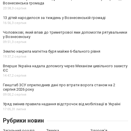
Вознесенська громада
23:58,
3 серпня
13 дітей народилося за тиждень у Вознесенській громаді
16:56,
3 серпня
Чоловікові, який впав до триметрової ями допомогли рятувальники
у Вознесенську
09:51,
3 серпня
Землю накрила магнітна буря майже 6-бального рівня
19:37,
2 серпня
Вперше Україна надала допомогу через Механізм цивільного захисту
ЄС
14:47,
2 серпня
Генштаб ЗСУ оприлюднив дані про втрати ворога станом на 2
серпня 2026 року
09:00,
2 серпня
Уряд змінив правила надання відстрочок від мобілізації в Україні
17:05,
31 липня
Рубрики новин
Загальний розділ
Техніка
Здоров'я