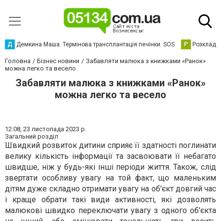
Д
Демкина Маша. Термінова трансплантація печінки. SOS
Р
Розклад р
Головна
Бізнес новини
Забавляти малюка з книжками «Ранок»
можна легко та весело
Забавляти малюка з книжками «Ранок»
можна легко та весело
12:08,
23 листопада 2023 р.
Загальний розділ
Швидкий розвиток дитини сприяє її здатності поглинати
велику кількість інформації та засвоювати її небагато
швидше, ніж у будь-які інші періоди життя. Також, слід
звертати особливу увагу на той факт, що маленьким
дітям дуже складно отримати увагу на об'єкт довгий час
і краще обрати такі види активності, які дозволять
малюкові швидко переключати увагу з одного об'єкта