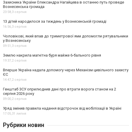
Захисника України Олександра Нагайцева в останню путь проведе
Вознесенська громада
23:58,
3 серпня
13 дітей народилося за тиждень у Вознесенській громаді
16:56,
3 серпня
Чоловікові, який впав до триметрової ями допомогли рятувальники
у Вознесенську
09:51,
3 серпня
Землю накрила магнітна буря майже 6-бального рівня
19:37,
2 серпня
Вперше Україна надала допомогу через Механізм цивільного захисту
ЄС
14:47,
2 серпня
Генштаб ЗСУ оприлюднив дані про втрати ворога станом на 2
серпня 2026 року
09:00,
2 серпня
Уряд змінив правила надання відстрочок від мобілізації в Україні
17:05,
31 липня
Рубрики новин