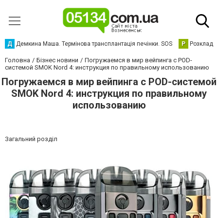
Д
Демкина Маша. Термінова трансплантація печінки. SOS
Р
Розклад р
Головна
Бізнес новини
Погружаемся в мир вейпинга с POD-
системой SMOK Nord 4: инструкция по правильному использованию
Погружаемся в мир вейпинга с POD-системой
SMOK Nord 4: инструкция по правильному
использованию
Загальний розділ