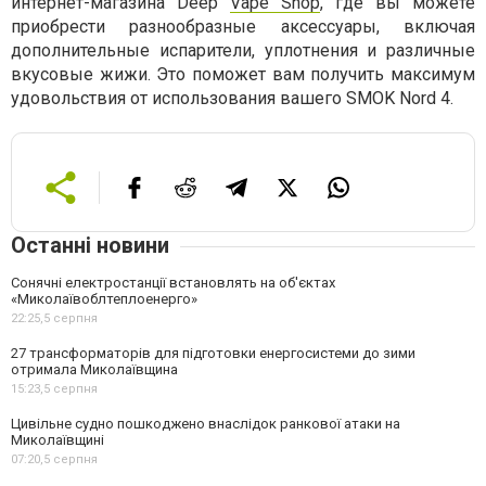
интернет-магазина Deep
Vape Shop
, где вы можете
приобрести разнообразные аксессуары, включая
дополнительные испарители, уплотнения и различные
вкусовые жижи. Это поможет вам получить максимум
удовольствия от использования вашего SMOK Nord 4.
Останні новини
Сонячні електростанції встановлять на об'єктах
«Миколаївоблтеплоенерго»
22:25,
5 серпня
27 трансформаторів для підготовки енергосистеми до зими
отримала Миколаївщина
15:23,
5 серпня
Цивільне судно пошкоджено внаслідок ранкової атаки на
Миколаївщині
07:20,
5 серпня