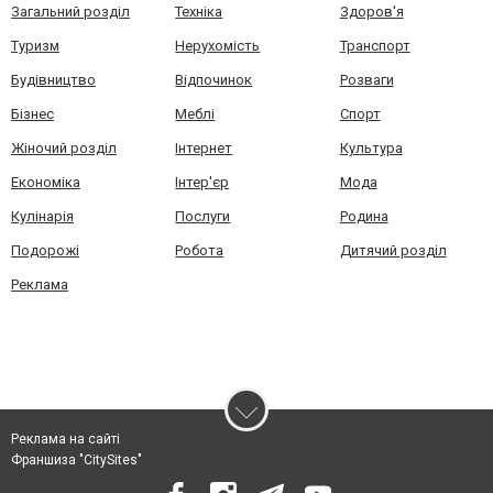
Загальний розділ
Техніка
Здоров'я
Туризм
Нерухомість
Транспорт
Будівництво
Відпочинок
Розваги
Бізнес
Меблі
Спорт
Жіночий розділ
Інтернет
Культура
Економіка
Інтер'єр
Мода
Кулінарія
Послуги
Родина
Подорожі
Робота
Дитячий розділ
Реклама
Реклама на сайті
Франшиза "CitySites"