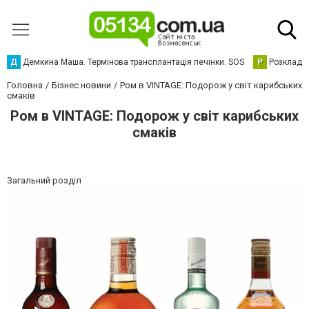
Д
Демкина Маша. Термінова трансплантація печінки. SOS
Р
Розклад р
Головна
Бізнес новини
Ром в VINTAGE: Подорож у світ карибських
смаків
Ром в VINTAGE: Подорож у світ карибських
смаків
Загальний розділ