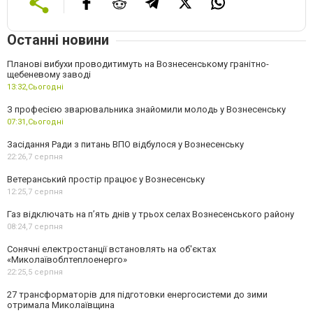
Останні новини
Планові вибухи проводитимуть на Вознесенському гранітно-
щебеневому заводі
13:32,
Сьогодні
З професією зварювальника знайомили молодь у Вознесенську
07:31,
Сьогодні
Засідання Ради з питань ВПО відбулося у Вознесенську
22:26,
7 серпня
Ветеранський простір працює у Вознесенську
12:25,
7 серпня
Газ відключать на п’ять днів у трьох селах Вознесенського району
08:24,
7 серпня
Сонячні електростанції встановлять на об'єктах
«Миколаївоблтеплоенерго»
22:25,
5 серпня
27 трансформаторів для підготовки енергосистеми до зими
отримала Миколаївщина