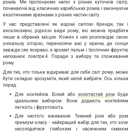
ромів. Ми пропонуємо напої з різних куточків світу,
починаючи від класичних карибських ромів і закінчуючи
екзотичними зразками з різних частин світу.
У нас представлені як відомі світові бренди, так і
ексклюзивні, рідкісні види рому, які можна придбати
лише в обраних місцях. Кожен з них розповідає свою
унікальну історію, переносячи вас у країни, де сонце
завжди сяє яскраво, а аромат пальм і тропічних фруктів
наповнює повітря.4. Поради з вибору та споживання
рому
Для тих, хто тільки відкриває для себе світ рому, може
бути складно зрозуміти, який напій вибрати. Ось кілька
порад:
Для коктейлів: Білий або
золотистий ром
буде
ідеальним вибором. Вони додають коктейлям
легкість і фруктовість.
Для чистого вживання: Темний ром або ром
преміум-класу - найкращий вибір для тих, хто хоче
насолодитися глибоким і насиченим смаком