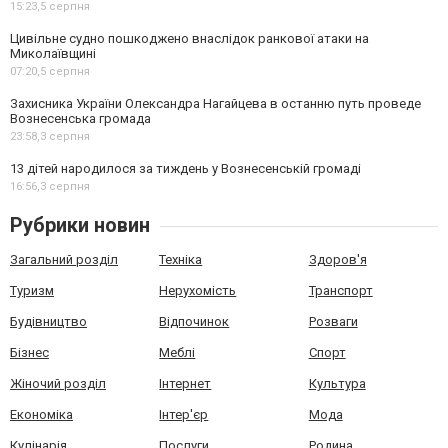
15:23,
5 серпня
Цивільне судно пошкоджено внаслідок ранкової атаки на
Миколаївщині
07:20,
5 серпня
Захисника України Олександра Нагайцева в останню путь проведе
Вознесенська громада
23:58,
3 серпня
13 дітей народилося за тиждень у Вознесенській громаді
16:56,
3 серпня
Рубрики новин
Загальний розділ
Техніка
Здоров'я
Туризм
Нерухомість
Транспорт
Будівництво
Відпочинок
Розваги
Бізнес
Меблі
Спорт
Жіночий розділ
Інтернет
Культура
Економіка
Інтер'єр
Мода
Кулінарія
Послуги
Родина