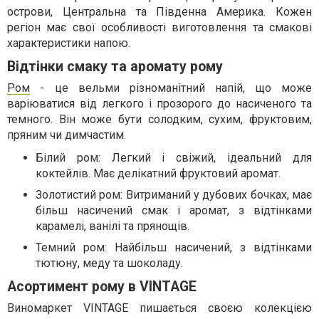
острови, Центральна та Південна Америка. Кожен
регіон має свої особливості виготовлення та смакові
характеристики напою.
Відтінки смаку та аромату рому
Ром
- це вельми різноманітний напій, що може
варіюватися від легкого і прозорого до насиченого та
темного. Він може бути солодким, сухим, фруктовим,
пряним чи димчастим.
Білий ром: Легкий і свіжий, ідеальний для
коктейлів. Має делікатний фруктовий аромат.
Золотистий ром: Витриманий у дубових бочках, має
більш насичений смак і аромат, з відтінками
карамелі, ванілі та прянощів.
Темний ром: Найбільш насичений, з відтінками
тютюну, меду та шоколаду.
Асортимент рому в VINTAGE
Виномаркет VINTAGE пишається своєю колекцією