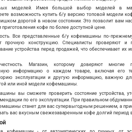
овых моделей. Имея большой выбор моделей в ма
ете возможность купить б/у версию топовой модели к
лишком дорогой в новом состоянии. Это позволит вам на
приготовления кофе по более доступной цене.
ость. Все представленные б/у кофемашины по-прежнем
т прочную конструкцию. Специалисты проверяют и п
вание устройства перед продажей, что обеспечивает их и
честность. Магазин, которому доверяют многие по
олную информацию о каждом товаре, включая его те
сторию эксплуатации и другую информацию, важную дл
той или иной модели кофемашины.
ашины вы сможете проверить состояние устройства, ут
омендации по его эксплуатации. При правильном обдуман
фемашины станет для вас супервыгодным решением, а при
ать вас вкусным свежезаваренным кофе долгий период 
ой
ов кофемашин - от автоматических до ручных, от эс