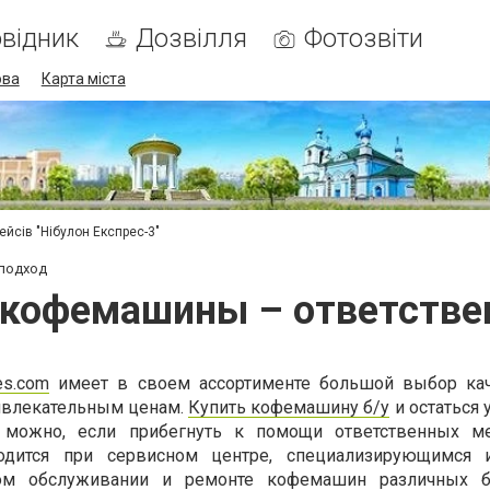
відник
Дозвілля
Фотозвіти
ова
Карта міста
ейсів "Нібулон Експрес-3"
 подход
у кофемашины – ответстве
es.com
имеет в своем ассортименте большой выбор кач
ивлекательным ценам.
Купить кофемашину б/у
и остаться
 можно, если прибегнуть к помощи ответственных м
ходится при сервисном центре, специализирующимся 
ском обслуживании и ремонте кофемашин различных б