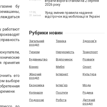
втрати ворога станом на 2 серпня
2026 року
газине бу
офемашины,
17:05,
Уряд змінив правила надання
31 липня
слаждаться
відстрочок від мобілізації в Україні
у работают
Рубрики новин
роизводят
справность
Загальний
Техніка
Здоров'я
розділ
купатели,
Туризм
Нерухомість
Транспорт
хнические
Будівництво
Відпочинок
Розваги
я принятия
Бізнес
Меблі
Спорт
Жіночий
Інтернет
Культура
очнить его
розділ
ном выборе
Економіка
Інтер'єр
Мода
обретенная
времени.
Кулінарія
Послуги
Родина
Подорожі
Робота
Дитячий
розділ
прессо до