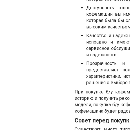
Доступность топ
кофемашин, вы име
которая была бы с
высоким качеством 
Качество и надежн
исправно и имею
сервисное обслужи
и надежность.
Прозрачность и 
предоставляет п
характеристики, и
решения о выборе 
При покупке б/у кофем
историю и получить рек
модели, покупка б/у ко
кофемашина будет радов
Совет перед покупк
Существует много тип