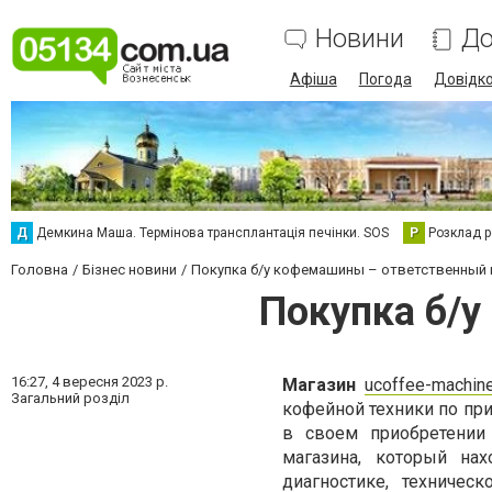
Новини
До
Афіша
Погода
Довідк
Д
Демкина Маша. Термінова трансплантація печінки. SOS
Р
Розклад р
Головна
Бізнес новини
Покупка б/у кофемашины – ответственный
Покупка б/
16:27,
4 вересня 2023 р.
Магазин
ucoffee-machin
Загальний розділ
кофейной техники по пр
в своем приобретении
магазина, который на
диагностике, техниче