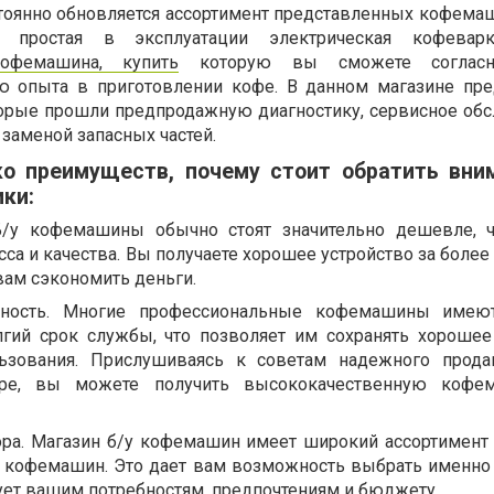
стоянно обновляется ассортимент представленных кофемаш
 простая в эксплуатации электрическая кофевар
кофемашина, купить
которую вы сможете соглас
ю опыта в приготовлении кофе. В данном магазине пр
орые прошли предпродажную диагностику, сервисное об
заменой запасных частей.
о преимуществ, почему стоит обратить вни
ики:
Б/у кофемашины обычно стоят значительно дешевле, 
сса и качества. Вы получаете хорошее устройство за боле
 вам сэкономить деньги.
жность. Многие профессиональные кофемашины имею
гий срок службы, что позволяет им сохранять хорошее
ьзования. Прислушиваясь к советам надежного прода
тре, вы можете получить высококачественную кофе
ра. Магазин б/у кофемашин имеет широкий ассортимент
 кофемашин. Это дает вам возможность выбрать именно 
ует вашим потребностям, предпочтениям и бюджету.