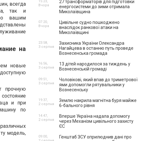
15:23,
27 трансформаторів для підготовки
ин, всегда
Вчора
енергосистеми до зими отримала
ка, так и
Миколаївщина
но вашим
07:20,
Цивільне судно пошкоджено
едставлены
Вчора
внаслідок ранкової атаки на
служивание
Миколаївщині
23:58,
Захисника України Олександра
3 серпня
мание на
Нагайцева в останню путь проведе
Вознесенська громада
16:56,
13 дітей народилося за тиждень у
чем новые
3 серпня
Вознесенській громаді
е доступную
09:51,
Чоловікові, який впав до триметрової
3 серпня
ями допомогли рятувальники у
т прочную
Вознесенську
 состояние
19:37,
Землю накрила магнітна буря майже
вца и при
2 серпня
6-бального рівня
машину по
14:47,
Вперше Україна надала допомогу
2 серпня
через Механізм цивільного захисту
 различных
ЄС
ту модель,
09:00,
Генштаб ЗСУ оприлюднив дані про
2 серпня