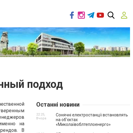
нный подход
Останні новини
ественной
 уверенным
22:25,
Сонячні електростанції встановлять
енеджеров
Вчора
на об'єктах
именно на
«Миколаївоблтеплоенерго»
рендов. В