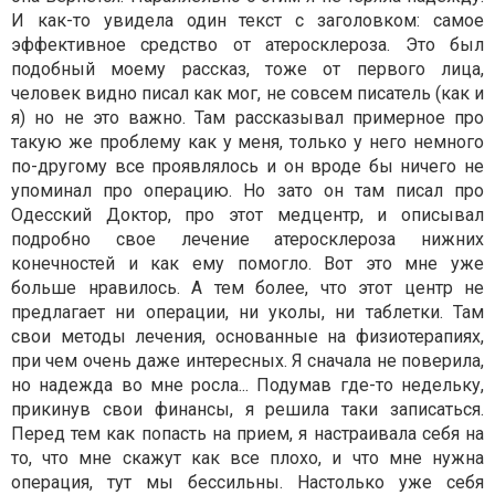
И как-то увидела один текст с заголовком: самое
эффективное средство от атеросклероза. Это был
подобный моему рассказ, тоже от первого лица,
человек видно писал как мог, не совсем писатель (как и
я) но не это важно. Там рассказывал примерное про
такую же проблему как у меня, только у него немного
по-другому все проявлялось и он вроде бы ничего не
упоминал про операцию. Но зато он там писал про
Одесский Доктор, про этот медцентр, и описывал
подробно свое лечение атеросклероза нижних
конечностей и как ему помогло. Вот это мне уже
больше нравилось. А тем более, что этот центр не
предлагает ни операции, ни уколы, ни таблетки. Там
свои методы лечения, основанные на физиотерапиях,
при чем очень даже интересных. Я сначала не поверила,
но надежда во мне росла... Подумав где-то недельку,
прикинув свои финансы, я решила таки записаться.
Перед тем как попасть на прием, я настраивала себя на
то, что мне скажут как все плохо, и что мне нужна
операция, тут мы бессильны. Настолько уже себя