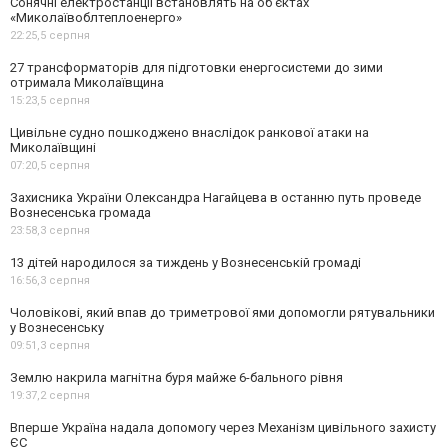
Сонячні електростанції встановлять на об'єктах
«Миколаївоблтеплоенерго»
22:25,
5 серпня
27 трансформаторів для підготовки енергосистеми до зими
отримала Миколаївщина
15:23,
5 серпня
Цивільне судно пошкоджено внаслідок ранкової атаки на
Миколаївщині
07:20,
5 серпня
Захисника України Олександра Нагайцева в останню путь проведе
Вознесенська громада
23:58,
3 серпня
13 дітей народилося за тиждень у Вознесенській громаді
16:56,
3 серпня
Чоловікові, який впав до триметрової ями допомогли рятувальники
у Вознесенську
09:51,
3 серпня
Землю накрила магнітна буря майже 6-бального рівня
19:37,
2 серпня
Вперше Україна надала допомогу через Механізм цивільного захисту
ЄС