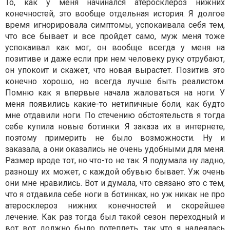
То, как у меня начинался атеросклероз нижних
конечностей, это вообще отдельная история. Я долгое
время игнорировала симптомы, успокаивала себя тем,
что все бывает и все пройдет само, муж меня тоже
успокаивал как мог, он вообще всегда у меня на
позитиве и даже если при нем человеку руку отрубают,
он упокоит и скажет, что новая вырастет. Позитив это
конечно хорошо, но всегда лучше быть реалистом.
Помню как я впервые начала жаловаться на ноги. У
меня появились какие-то нетипичные боли, как будто
мне отдавили ноги. По стечению обстоятельств я тогда
себе купила новые ботинки. Я заказа их в интернете,
поэтому примерить не было возможности. Ну и
заказала, а они оказались не очень удобными для меня.
Размер вроде тот, но что-то не так. Я подумала ну ладно,
разношу их может, с каждой обувью бывает. Уж очень
они мне нравились. Вот и думала, что связано это с тем,
что я отдавила себе ноги в ботинках, но уж никак не про
атеросклероз нижних конечностей и скорейшее
лечение. Как раз тогда был такой сезон переходный и
вот вот должно было потеплеть, так что я надеялась