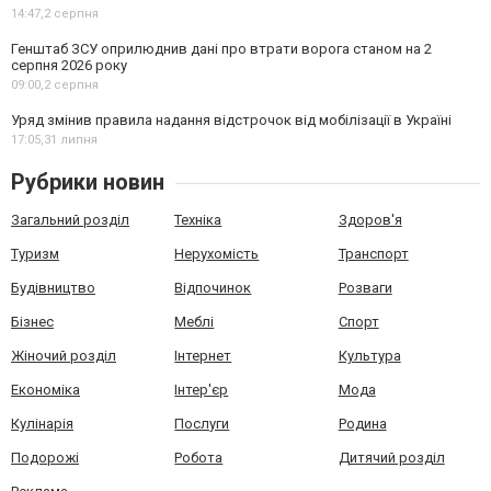
14:47,
2 серпня
Генштаб ЗСУ оприлюднив дані про втрати ворога станом на 2
серпня 2026 року
09:00,
2 серпня
Уряд змінив правила надання відстрочок від мобілізації в Україні
17:05,
31 липня
Рубрики новин
Загальний розділ
Техніка
Здоров'я
Туризм
Нерухомість
Транспорт
Будівництво
Відпочинок
Розваги
Бізнес
Меблі
Спорт
Жіночий розділ
Інтернет
Культура
Економіка
Інтер'єр
Мода
Кулінарія
Послуги
Родина
Подорожі
Робота
Дитячий розділ