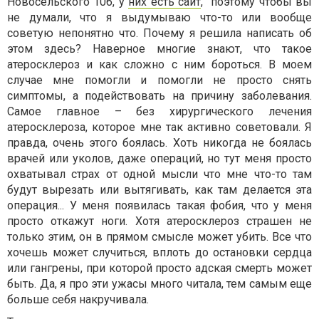
Новосельского 106, у
них есть сайт
, поэтому чтобы вы
не думали, что я выдумываю что-то или вообще
советую непонятно что. Почему я решила написать об
этом здесь? Наверное многие знают, что такое
атеросклероз и как сложно с ним бороться. В моем
случае мне помогли и помогли не просто снять
симптомы, а подействовать на причину заболевания.
Самое главное – без хирургического лечения
атеросклероза, которое мне так активно советовали. Я
правда, очень этого боялась. Хоть никогда не боялась
врачей или уколов, даже операций, но тут меня просто
охватывал страх от одной мысли что мне что-то там
будут вырезать или вытягивать, как там делается эта
операция... У меня появилась такая фобия, что у меня
просто откажут ноги. Хотя атеросклероз страшен не
только этим, он в прямом смысле может убить. Все что
хочешь может случиться, вплоть до остановки сердца
или гангрены, при которой просто адская смерть может
быть. Да, я про эти ужасы много читала, тем самым еще
больше себя накручивала.