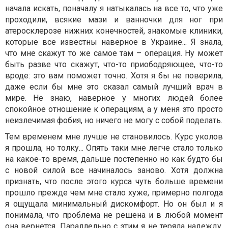
начала искать, поначалу я натыкалась на все то, что уже
проходили, всякие мази и ванночки для ног при
атеросклерозе нижних конечностей, знакомые клиники,
которые все известны наверное в Украине... Я знала,
что мне скажут то же самое там – операция. Ну может
быть разве что скажут, что-то приободряющее, что-то
вроде: это вам поможет точно. Хотя я бы не поверила,
даже если бы мне это сказал самый лучший врач в
мире. Не знаю, наверное у многих людей более
спокойное отношение к операциям, а у меня это просто
неизлечимая фобия, но ничего не могу с собой поделать.
Тем временем мне лучше не становилось. Курс уколов
я прошла, но толку... Опять таки мне легче стало только
на какое-то время, дальше постепенно но как будто бы
с новой силой все начиналось заново. Хотя должна
признать, что после этого курса чуть больше времени
прошло прежде чем мне стало хуже, примерно полгода
я ощущала минимальный дискомфорт. Но он был и я
понимала, что проблема не решена и в любой момент
она вернется. Параллельно с этим я не теряла надежду.