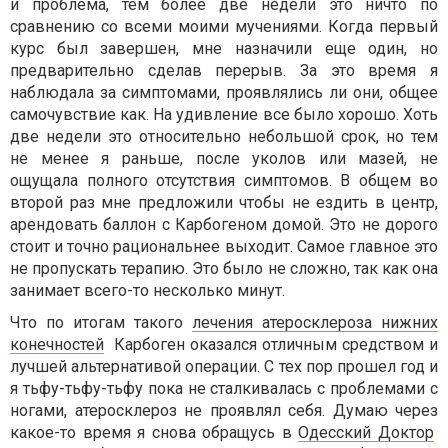
и проблема, тем более две недели это ничто по
сравнению со всеми моими мучениями. Когда первый
курс был завершен, мне назначили еще один, но
предварительно сделав перерыв. За это время я
наблюдала за симптомами, проявлялись ли они, общее
самочувствие как. На удивление все было хорошо. Хоть
две недели это относительно небольшой срок, но тем
не менее я раньше, после уколов или мазей, не
ощущала полного отсутствия симптомов. В общем во
второй раз мне предложили чтобы не ездить в центр,
арендовать баллон с Карбогеном домой. Это не дорого
стоит и точно рациональнее выходит. Самое главное это
не пропускать терапию. Это было не сложно, так как она
занимает всего-то несколько минут.
Что по итогам такого
лечения атеросклероза нижних
конечностей
Карбоген оказался отличным средством и
лучшей альтернативой операции. С тех пор прошел год и
я тьфу-тьфу-тьфу пока не сталкивалась с проблемами с
ногами, атеросклероз не проявлял себя. Думаю через
какое-то время я снова обращусь в
Одесский Доктор