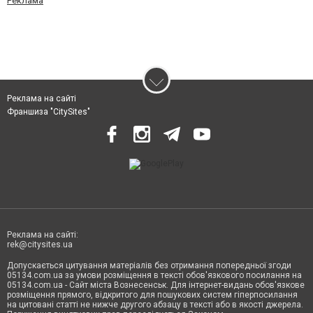
Реклама
Реклама на сайті
Франшиза "CitySites"
Реклама на сайті:
rek@citysites.ua
Допускається цитування матеріалів без отримання попередньої згоди
05134.com.ua за умови розміщення в тексті обов'язкового посилання на
05134.com.ua - Сайт міста Вознесенськ. Для інтернет-видань обов'язкове
розміщення прямого, відкритого для пошукових систем гіперпосилання
на цитовані статті не нижче другого абзацу в тексті або в якості джерела.