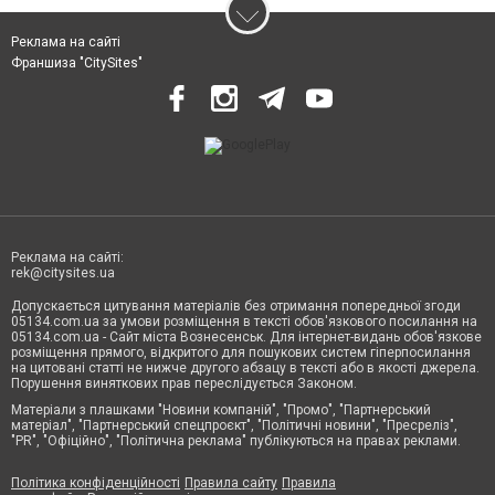
Реклама на сайті
Франшиза "CitySites"
Реклама на сайті:
rek@citysites.ua
Допускається цитування матеріалів без отримання попередньої згоди
05134.com.ua за умови розміщення в тексті обов'язкового посилання на
05134.com.ua - Сайт міста Вознесенськ. Для інтернет-видань обов'язкове
розміщення прямого, відкритого для пошукових систем гіперпосилання
на цитовані статті не нижче другого абзацу в тексті або в якості джерела.
Порушення виняткових прав переслідується Законом.
Матеріали з плашками "Новини компаній", "Промо", "Партнерський
матеріал", "Партнерський спецпроєкт", "Політичні новини", "Пресреліз",
"PR", "Офіційно", "Політична реклама" публікуються на правах реклами.
Політика конфіденційності
Правила сайту
Правила