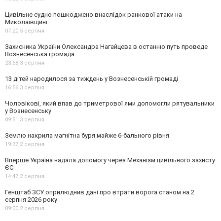
Цивільне судно пошкоджено внаслідок ранкової атаки на
Миколаївщині
07:20,
5 серпня
Захисника України Олександра Нагайцева в останню путь проведе
Вознесенська громада
23:58,
3 серпня
13 дітей народилося за тиждень у Вознесенській громаді
16:56,
3 серпня
Чоловікові, який впав до триметрової ями допомогли рятувальники
у Вознесенську
09:51,
3 серпня
Землю накрила магнітна буря майже 6-бального рівня
19:37,
2 серпня
Вперше Україна надала допомогу через Механізм цивільного захисту
ЄС
14:47,
2 серпня
Генштаб ЗСУ оприлюднив дані про втрати ворога станом на 2
серпня 2026 року
09:00,
2 серпня