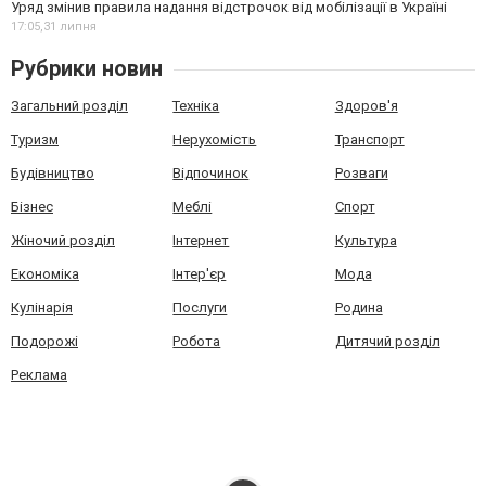
Уряд змінив правила надання відстрочок від мобілізації в Україні
17:05,
31 липня
Рубрики новин
Загальний розділ
Техніка
Здоров'я
Туризм
Нерухомість
Транспорт
Будівництво
Відпочинок
Розваги
Бізнес
Меблі
Спорт
Жіночий розділ
Інтернет
Культура
Економіка
Інтер'єр
Мода
Кулінарія
Послуги
Родина
Подорожі
Робота
Дитячий розділ
Реклама