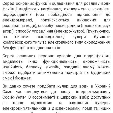
Серед основних функцій обладнання для розливу води
фахівці виділяють нагрівання, охолодження, наявність
водороздавача (без необхідності підключення до
електромережі, призначаються виключно для
розливання води), способу подачі рідини (пляшка внизу/
вгорі), способу управління (електро/хутро). Грунтуючись
на системі охолодження, кулери бувають
компресорного типу та електричного типу охолодження,
без функції охолодження та ін.
Серед основних переваг кулерів для води фахівці
виділяють їхню функціональність, економічність,
надійність, безпеку, дизайн, завдяки якому кожен
зможе підібрати оптимальний пристрій на будь-який
смак і бюджет.
Ви давно хочете придбати кулер для води в Україні?
Саме час звернутись до послуг інтернет-магазину
Cooler-Water. В асортименті є широкий вибір доступних
за ціною підлогових та настільних кулерів,
електрокип'ятильників з диспенсерами, помп та інших