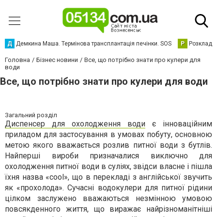
Д
Демкина Маша. Термінова трансплантація печінки. SOS
Р
Розклад р
Головна
Бізнес новини
Все, що потрібно знати про кулери для
води
Все, що потрібно знати про кулери для води
Загальний розділ
Диспенсер для охолодження води
є інноваційним
приладом для застосування в умовах побуту, основною
метою якого вважається розлив питної води з бутлів.
Найперші вироби призначалися виключно для
охолодження питної води в суліях, звідси власне і пішла
їхня назва «cool», що в перекладі з англійської звучить
як «прохолода». Сучасні водокулери для питної рідини
цілком заслужено вважаються незмінною умовою
повсякденного життя, що виражає найрізноманітніші