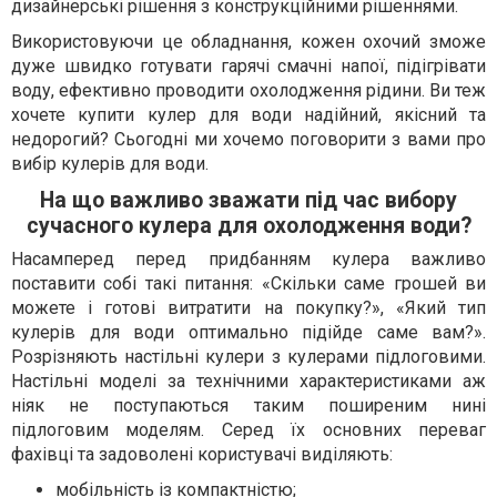
дизайнерські рішення з конструкційними рішеннями.
Використовуючи це обладнання, кожен охочий зможе
дуже швидко готувати гарячі смачні напої, підігрівати
воду, ефективно проводити охолодження рідини. Ви теж
хочете купити кулер для води надійний, якісний та
недорогий? Сьогодні ми хочемо поговорити з вами про
вибір кулерів для води.
На що важливо зважати під час вибору
сучасного кулера для охолодження води?
Насамперед перед придбанням кулера важливо
поставити собі такі питання: «Скільки саме грошей ви
можете і готові витратити на покупку?», «Який тип
кулерів для води оптимально підійде саме вам?».
Розрізняють настільні кулери з кулерами підлоговими.
Настільні моделі за технічними характеристиками аж
ніяк не поступаються таким поширеним нині
підлоговим моделям. Серед їх основних переваг
фахівці та задоволені користувачі виділяють:
мобільність із компактністю;