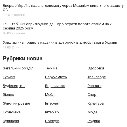
Вперше Україна надала допомогу через Механізм цивільного захисту
ЄС
14:47,
2 серпня
Генштаб ЗСУ оприлюднив дані про втрати ворога станом на 2
серпня 2026 року
09:00,
2 серпня
Уряд змінив правила надання відстрочок від мобілізації в Україні
17:05,
31 липня
Рубрики новин
Загальний розділ
Техніка
Здоров'я
Туризм
Нерухомість
Транспорт
Будівництво
Відпочинок
Розваги
Бізнес
Меблі
Спорт
Жіночий розділ
Інтернет
Культура
Економіка
Інтер'єр
Мода
Кулінарія
Послуги
Родина