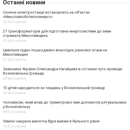
Останні новини
Сонячні електростанції встановлять на об'єктах
«Миколаївоблтеплоенерго»
22:25,
5 серпня
27 трансформаторів для підготовки енергосистеми до зими
отримала Миколаївщина
15:23,
5 серпня
Цивільне судно пошкоджено внаслідок ранкової атаки на
Миколаївщині
07:20,
5 серпня
Захисника України Олександра Нагайцева в останню путь проведе
Вознесенська громада
23:58,
3 серпня
13 дітей народилося за тиждень у Вознесенській громаді
16:56,
3 серпня
Чоловікові, який впав до триметрової ями допомогли рятувальники
у Вознесенську
09:51,
3 серпня
Землю накрила магнітна буря майже 6-бального рівня
19:37,
2 серпня