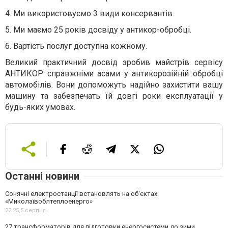
4.
Ми використовуємо 3 види консервантів.
5.
Ми маємо 25 років досвіду у антикор-обробці.
6.
Вартість послуг доступна кожному.
Великий практичний досвід зробив майстрів сервісу
АНТИКОР справжніми асами у антикорозійній обробці
автомобілів. Вони допоможуть надійно захистити вашу
машину та забезпечать їй довгі роки експлуатації у
будь-яких умовах.
Останні новини
Сонячні електростанції встановлять на об'єктах
«Миколаївоблтеплоенерго»
22:25,
5 серпня
27 трансформаторів для підготовки енергосистеми до зими