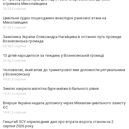
отримала Миколаївщина
15:23,
5 серпня
Цивільне судно пошкоджено внаслідок ранкової атаки на
Миколаївщині
07:20,
5 серпня
Захисника України Олександра Нагайцева в останню путь проведе
Вознесенська громада
23:58,
3 серпня
13 дітей народилося за тиждень у Вознесенській громаді
16:56,
3 серпня
Чоловікові, який впав до триметрової ями допомогли рятувальники
у Вознесенську
09:51,
3 серпня
Землю накрила магнітна буря майже 6-бального рівня
19:37,
2 серпня
Вперше Україна надала допомогу через Механізм цивільного захисту
ЄС
14:47,
2 серпня
Генштаб ЗСУ оприлюднив дані про втрати ворога станом на 2
серпня 2026 року