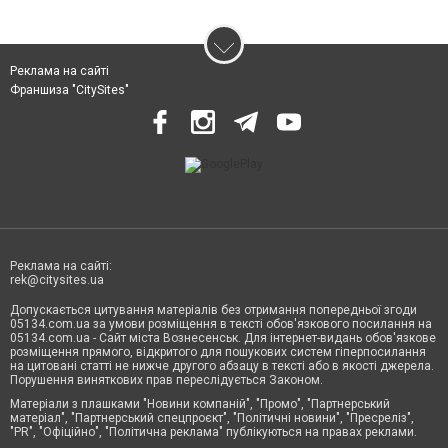
Реклама на сайті
Франшиза "CitySites"
Реклама на сайті:
rek@citysites.ua
Допускається цитування матеріалів без отримання попередньої згоди
05134.com.ua за умови розміщення в тексті обов'язкового посилання на
05134.com.ua - Сайт міста Вознесенськ. Для інтернет-видань обов'язкове
розміщення прямого, відкритого для пошукових систем гіперпосилання
на цитовані статті не нижче другого абзацу в тексті або в якості джерела.
Порушення виняткових прав переслідується Законом.
Матеріали з плашками "Новини компаній", "Промо", "Партнерський
матеріал", "Партнерський спецпроєкт", "Політичні новини", "Пресреліз",
"PR", "Офіційно", "Політична реклама" публікуються на правах реклами.