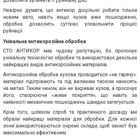
дозволять зупинити її руйнівну дію.
Невірно думати, що антикор доцільно робити тільки
новим авто, навіть якщо кузов вже пошкоджено,
обробка дозволить суттєво уповільнити процес
руйнації.
Унікальна антикорозійна обробка
СТО АНТИКОР має чудову репутацію, бо пропонує
унікальну технологію обробки та використовує декілька
найкращих видів антикорозійних матеріалів.
Антикорозійна обробка кузова проводиться «на гарячу»:
матеріал підігрівають та під великим тиском наносять
на метал. Таким чином, він не вкриває кузов, а просочує
його, створюючи «живе покриття», що навіть за
наявності механічних пошкоджень швидко затягується.
Крім того, шляхом спроб та практичного досвіду ми
обрали найкращі матеріали для обробки. Для кожної
зони використовуються окремі склади, щоб захист був
максимально ефективним.