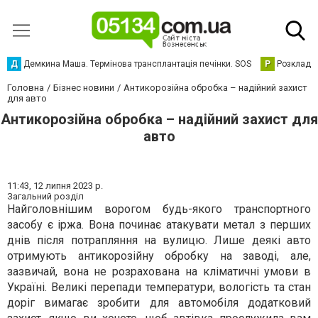
Д
Демкина Маша. Термінова трансплантація печінки. SOS
Р
Розклад р
Головна
Бізнес новини
Антикорозійна обробка – надійний захист
для авто
Антикорозійна обробка – надійний захист для
авто
11:43,
12 липня 2023 р.
Загальний розділ
Найголовнішим ворогом будь-якого транспортного
засобу є іржа. Вона починає атакувати метал з перших
днів після потрапляння на вулицю. Лише деякі авто
отримують антикорозійну обробку на заводі, але,
зазвичай, вона не розрахована на кліматичні умови в
Україні. Великі перепади температури, вологість та стан
доріг вимагає зробити для автомобіля додатковий