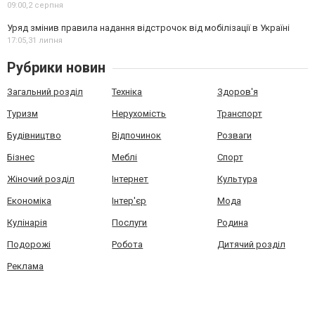
09:00,
2 серпня
Уряд змінив правила надання відстрочок від мобілізації в Україні
17:05,
31 липня
Рубрики новин
Загальний розділ
Техніка
Здоров'я
Туризм
Нерухомість
Транспорт
Будівництво
Відпочинок
Розваги
Бізнес
Меблі
Спорт
Жіночий розділ
Інтернет
Культура
Економіка
Інтер'єр
Мода
Кулінарія
Послуги
Родина
Подорожі
Робота
Дитячий розділ
Реклама