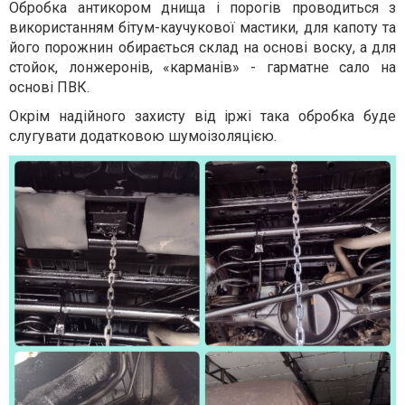
Обробка антикором днища і порогів проводиться з
використанням бітум-каучукової мастики, для капоту та
його порожнин обирається склад на основі воску, а для
стойок, лонжеронів, «карманів» - гарматне сало на
основі ПВК.
Окрім надійного захисту від іржі така обробка буде
слугувати додатковою шумоізоляцією.