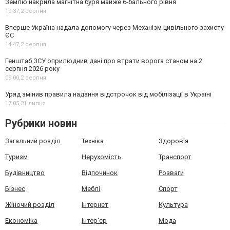
Землю накрила магнітна буря майже 6-бального рівня
19:37,
2 серпня
Вперше Україна надала допомогу через Механізм цивільного захисту
ЄС
14:47,
2 серпня
Генштаб ЗСУ оприлюднив дані про втрати ворога станом на 2
серпня 2026 року
09:00,
2 серпня
Уряд змінив правила надання відстрочок від мобілізації в Україні
17:05,
31 липня
Рубрики новин
Загальний розділ
Техніка
Здоров'я
Туризм
Нерухомість
Транспорт
Будівництво
Відпочинок
Розваги
Бізнес
Меблі
Спорт
Жіночий розділ
Інтернет
Культура
Економіка
Інтер'єр
Мода