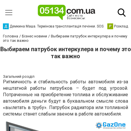
Д
Демкина Маша. Термінова трансплантація печінки. SOS
Р
Розклад р
Головна
Бізнес новини
Выбираем патрубок интеркулера и почему
это так важно
Выбираем патрубок интеркулера и почему это
так важно
Загальний розділ
Ритмичность и стабильность работы автомобиля из-за
нештатной работы патрубков – будет под угрозой.
Потраченные на приобретение топлива и обслуживание
автомобиля деньги будут в буквальном смысле слова
«вылетать в трубу». Патрубок радиатора или топливной
системы станет слабым звеном в работе автомобиля.