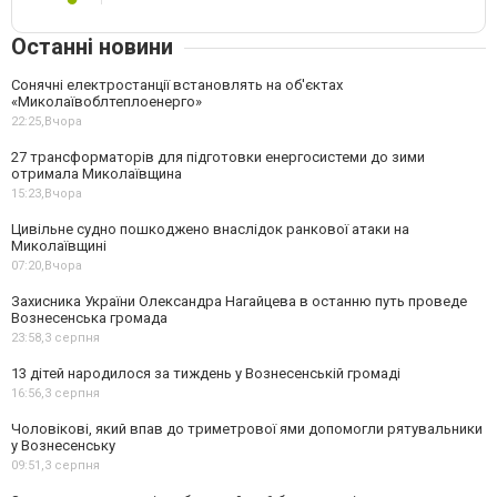
Останні новини
Сонячні електростанції встановлять на об'єктах
«Миколаївоблтеплоенерго»
22:25,
Вчора
27 трансформаторів для підготовки енергосистеми до зими
отримала Миколаївщина
15:23,
Вчора
Цивільне судно пошкоджено внаслідок ранкової атаки на
Миколаївщині
07:20,
Вчора
Захисника України Олександра Нагайцева в останню путь проведе
Вознесенська громада
23:58,
3 серпня
13 дітей народилося за тиждень у Вознесенській громаді
16:56,
3 серпня
Чоловікові, який впав до триметрової ями допомогли рятувальники
у Вознесенську
09:51,
3 серпня