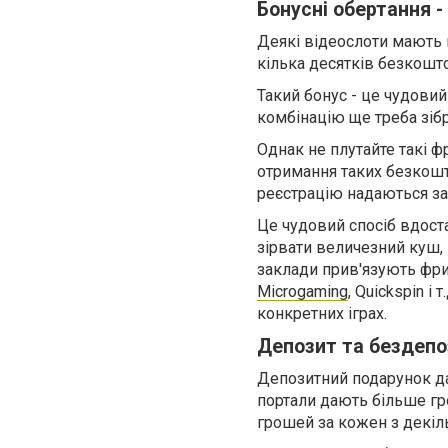
Бонусні обертання -
Деякі відеослоти мають 
кілька десятків безкошт
Такий бонус - це чудовий
комбінацію ще треба зібр
Однак не плутайте такі ф
отримання таких безкошт
реєстрацію надаються за
Це чудовий спосіб вдост
зірвати величезний куш, 
заклади прив'язують фрис
Microgaming
, Quickspin 
конкретних іграх.
Депозит та бездепо
Депозитний подарунок да
портали дають більше гр
грошей за кожен з декіл