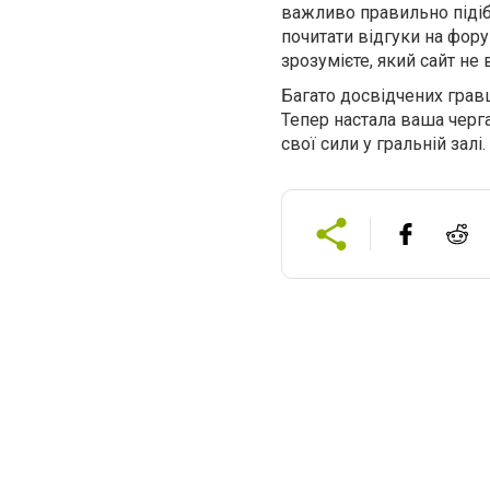
важливо правильно підіб
почитати відгуки на фору
зрозумієте, який сайт не 
Багато досвідчених грав
Тепер настала ваша черга
свої сили у гральній залі.