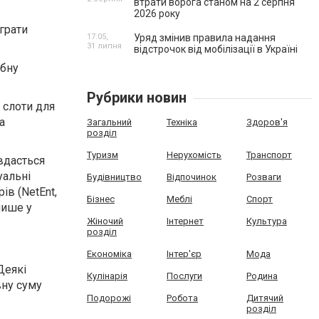
втрати ворога станом на 2 серпня
2026 року
грати
17:05,
Уряд змінив правила надання
31 липня
відстрочок від мобілізації в Україні
ібну
Рубрики новин
 слоти для
а
Загальний
Техніка
Здоров'я
розділ
Туризм
Нерухомість
Транспорт
вдасться
уальні
Будівництво
Відпочинок
Розваги
ів (NetEnt,
Бізнес
Меблі
Спорт
лише у
Жіночий
Інтернет
Культура
розділ
Економіка
Інтер'єр
Мода
Деякі
Кулінарія
Послуги
Родина
вну суму
Подорожі
Робота
Дитячий
розділ