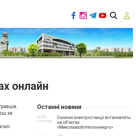
х онлайн
Останні новини
гравців.
єш за
22:25,
Сонячні електростанції встановлять
5 серпня
на об'єктах
агалі
«Миколаївоблтеплоенерго»