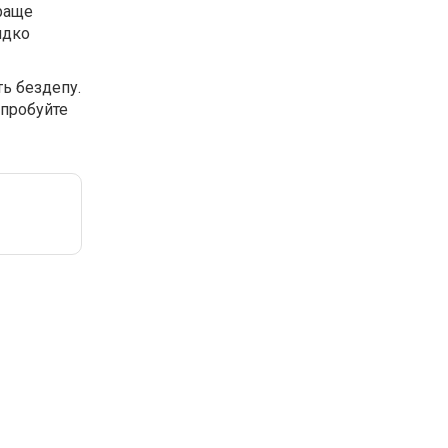
краще
идко
ть бездепу.
спробуйте