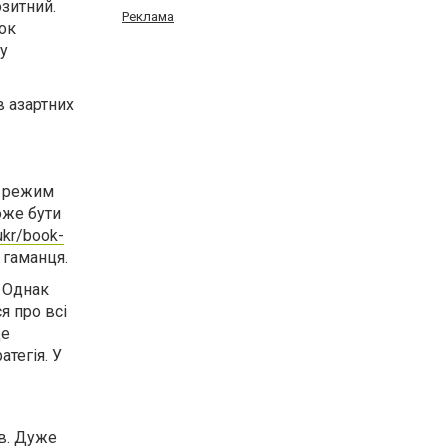
озитний.
Реклама
нок
 у
в азартних
й режим
оже бути
ukr/book-
 гаманця.
. Однак
я про всі
де
атегія. У
ів. Дуже