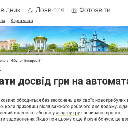
відник
Дозвілля
Фотозвіти
ова
Карта міста
ейсів "Нібулон Експрес-3"
н
ати досвід гри на автомата
 казино обходиться без заохочень для своїх новоприбулих 
о, коли приходиш після важкого робочого дня додому, сіда
лений відеослот або іншу
азартну гру
і починаєш просто
ти задоволення. Якщо при цьому є ще й різні бонуси, це вз