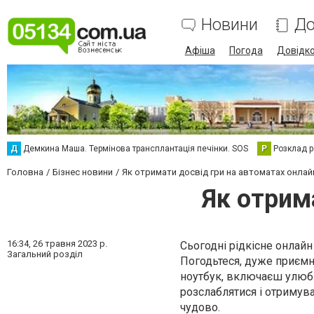
Новини
До
Афіша
Погода
Довідк
Д
Демкина Маша. Термінова трансплантація печінки. SOS
Р
Розклад р
Головна
Бізнес новини
Як отримати досвід гри на автоматах онлай
Як отрим
16:34,
26 травня 2023 р.
Сьогодні рідкісне онлайн
Загальний розділ
Погодьтеся, дуже приємн
ноутбук, включаєш улюб
розслаблятися і отримува
чудово.