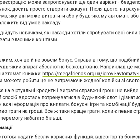
а реєстрацію може запропонувати ще один варіант - бездеп
ок, досить просто створити аккаунт. Після цього, на раху
ма, яку він може витратити або у будь-якому автоматі, або
алежить від умов закладу.
ідійдуть новачкам, які завжди хотіли спробувати свої сили 
кувати власними коштами.
жим, хоч це й не зовсім бонус. Справа в тому, що подібни
будь-який апарат абсолютно безкоштовно. Наприклад це м
й автомат книжки:
https://megafriends.org.ua/igrovi-avtomaty-
и можете робити це не витрачаючи жодної копійки зі свого
я на віртуальні кредити і виграти справжні гроші не вийде
й спосіб вдосталь потренуватися в будь-який слот і дізнатис
як вся інформація про виплати, бонусні ігри та комбінації бу
о грати на гроші. Все ж таки краще грати, коли є певна стр
перемогу набагато більші.
мації
 готові надати безліч корисних функцій, відеоігор та бонус