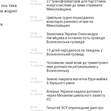
15:23,
27 трансформаторів для підготовки
5 серпня
 ось така
енергосистеми до зими отримала
Миколаївщина
чи жодної
07:20,
Цивільне судно пошкоджено
5 серпня
внаслідок ранкової атаки на
те
Миколаївщині
23:58,
Захисника України Олександра
3 серпня
Нагайцева в останню путь проведе
Вознесенська громада
16:56,
13 дітей народилося за тиждень у
3 серпня
Вознесенській громаді
09:51,
Чоловікові, який впав до триметрової
3 серпня
ями допомогли рятувальники у
Вознесенську
19:37,
Землю накрила магнітна буря майже
2 серпня
6-бального рівня
14:47,
Вперше Україна надала допомогу
2 серпня
через Механізм цивільного захисту
ЄС
09:00,
Генштаб ЗСУ оприлюднив дані про
2 серпня