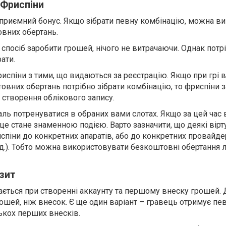
 Фриспіни
приємний бонус. Якщо зібрати певну комбінацію, можна ви
овних обертань.
 спосіб заробити грошей, нічого не витрачаючи. Однак потр
ати.
риспіни з тими, що видаються за реєстрацію. Якщо при грі в
овних обертань потрібно зібрати комбінацію, то фриспіни з
 створення облікового запису.
аль потренуватися в обраних вами слотах. Якщо за цей час 
це стане знаменною подією. Варто зазначити, що деякі вірт
піни до конкретних апаратів, або до конкретних провайдер
і т.д.). Тобто можна використовувати безкоштовні обертання 
зит
ється при створенні аккаунту та першому внеску грошей. 
ошей, ніж внесок. Є ще один варіант – гравець отримує пе
ькох перших внесків.