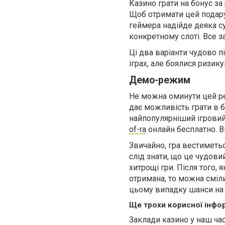
Казино грати на бонус з
Щоб отримати цей подарун
геймера надійде деяка су
конкретному слоті. Все з
Ці два варіанти чудово п
іграх, але боялися ризи
Демо-режим
Не можна оминути цей ре
дає можливість грати в 
найпопулярніший ігрови
of-ra
онлайн бесплатно. В
Звичайно, гра вестиметьс
слід знати, що це чудови
хитрощі гри. Після того, 
отримана, то можна смілив
цьому випадку шанси на 
Ще трохи корисної інфор
Заклади казино у наш час