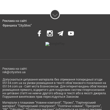
Реклама на сайті
Франшиза "CitySites"
Реклама на сайті:
rek@citysites.ua
Допускається цитування матеріалів без отримання попередньої згоди
05134.com.ua за умови розміщення в тексті обов'язкового посилання на
05134.com.ua - Сайт міста Вознесенськ. Для інтернет-видань обов'язкове
розміщення прямого, відкритого для пошукових систем гіперпосилання
на цитовані статті не нижче другого абзацу в тексті або в якості джерела.
Порушення виняткових прав переслідується Законом.
Матеріали з плашками "Новини компаній", "Промо", "Партнерський
матеріал", "Партнерський спецпроєкт", "Політичні новини", "Пресреліз",
"PR", "Офіційно", "Політична реклама" публікуються на правах реклами.