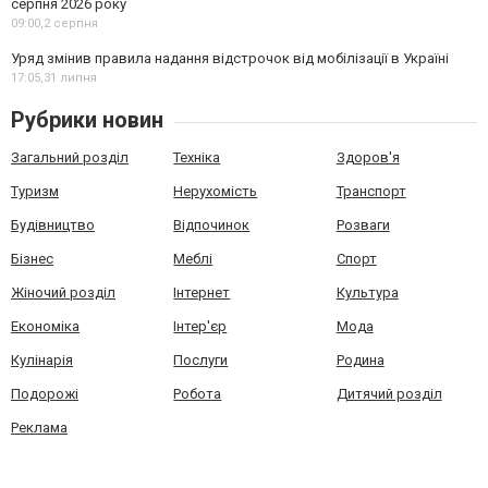
серпня 2026 року
09:00,
2 серпня
Уряд змінив правила надання відстрочок від мобілізації в Україні
17:05,
31 липня
Рубрики новин
Загальний розділ
Техніка
Здоров'я
Туризм
Нерухомість
Транспорт
Будівництво
Відпочинок
Розваги
Бізнес
Меблі
Спорт
Жіночий розділ
Інтернет
Культура
Економіка
Інтер'єр
Мода
Кулінарія
Послуги
Родина
Подорожі
Робота
Дитячий розділ
Реклама