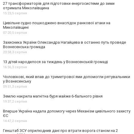
27 трансформаторів для підготовки енергосистеми до зими
отримала Миколаївщина
15:23,
5 серпня
Цивільне судно пошкоджено внаслідок ранкової атаки на
Миколаївщині
07:20,
5 серпня
Захисника України Олександра Нагайцева в останню путь проведе
Вознесенська громада
23:58,
3 серпня
13 дітей народилося за тиждень у Вознесенській громаді
16:56,
3 серпня
Чоловікові, який впав до триметрової ями допомогли рятувальники
у Вознесенську
09:51,
3 серпня
Землю накрила магнітна буря майже 6-бального рівня
19:37,
2 серпня
Вперше Україна надала допомогу через Механізм цивільного захисту
ЄС
14:47,
2 серпня
Генштаб ЗСУ оприлюднив дані про втрати ворога станом на 2