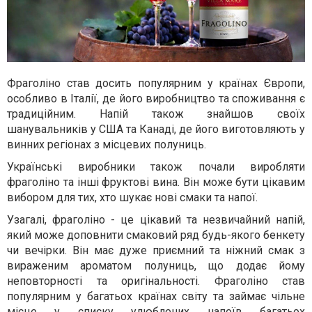
Фраголіно став досить популярним у країнах Європи,
особливо в Італії, де його виробництво та споживання є
традиційним. Напій також знайшов своїх
шанувальників у США та Канаді, де його виготовляють у
винних регіонах з місцевих полуниць.
Українські виробники також почали виробляти
фраголіно та інші фруктові вина. Він може бути цікавим
вибором для тих, хто шукає нові смаки та напої.
Узагалі, фраголіно - це цікавий та незвичайний напій,
який може доповнити смаковий ряд будь-якого бенкету
чи вечірки. Він має дуже приємний та ніжний смак з
вираженим ароматом полуниць, що додає йому
неповторності та оригінальності. Фраголіно став
популярним у багатьох країнах світу та займає чільне
місце у списку улюблених напоїв багатьох