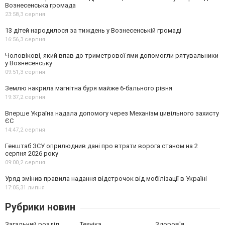
Вознесенська громада
23:58,
3 серпня
13 дітей народилося за тиждень у Вознесенській громаді
16:56,
3 серпня
Чоловікові, який впав до триметрової ями допомогли рятувальники
у Вознесенську
09:51,
3 серпня
Землю накрила магнітна буря майже 6-бального рівня
19:37,
2 серпня
Вперше Україна надала допомогу через Механізм цивільного захисту
ЄС
14:47,
2 серпня
Генштаб ЗСУ оприлюднив дані про втрати ворога станом на 2
серпня 2026 року
09:00,
2 серпня
Уряд змінив правила надання відстрочок від мобілізації в Україні
17:05,
31 липня
Рубрики новин
Загальний розділ
Техніка
Здоров'я