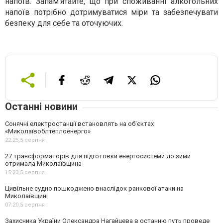
напоїв. Запам'ятайте, що при споживанні алкогольних
напоїв потрібно дотримуватися міри та забезпечувати
безпеку для себе та оточуючих.
Останні новини
Сонячні електростанції встановлять на об'єктах
«Миколаївоблтеплоенерго»
22:25,
5 серпня
27 трансформаторів для підготовки енергосистеми до зими
отримала Миколаївщина
15:23,
5 серпня
Цивільне судно пошкоджено внаслідок ранкової атаки на
Миколаївщині
07:20,
5 серпня
Захисника України Олександра Нагайцева в останню путь проведе