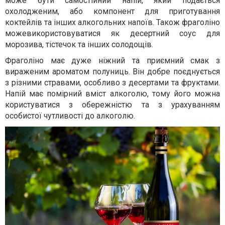
може бути самостійний напій, який подається
охолодженим, або компонент для приготування
коктейлів та інших алкогольних напоїв. Також фраголіно
можевикористовуватися як десертний соус для
морозива, тістечок та інших солодощів.
Фраголіно має дуже ніжний та приємний смак з
вираженим ароматом полуниць. Він добре поєднується
з різними стравами, особливо з десертами та фруктами.
Напій має помірний вміст алкоголю, тому його можна
користуватися з обережністю та з урахуванням
особистої чутливості до алкоголю.