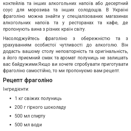
коктейлів та інших алкогольних напоїв або десертний
соус для морозива та інших солодощів. В Україні
фраголіно можна знайти у спеціалізованих магазинах
алкогольних напоїв та у ресторанах та кафе, де
пропонують вина з різних країн світу.
Насолоджуйтесь фраголіно з обережністю та з
урахуванням особистої чутливості до алкоголю. Він
додасть вашому столу неповторність та оригінальність,
а його приємний смак та аромат полуниць не залишать
вас байдужими.Якщо ви хочете спробувати приготувати
фраголіно самостійно, то ми пропонуємо вам рецепт.
Рецепт фраголіно
Інгредієнти:
1 кг свіжих полуниць
200 г гіркого шоколаду
500 мл спирту
500 мл води