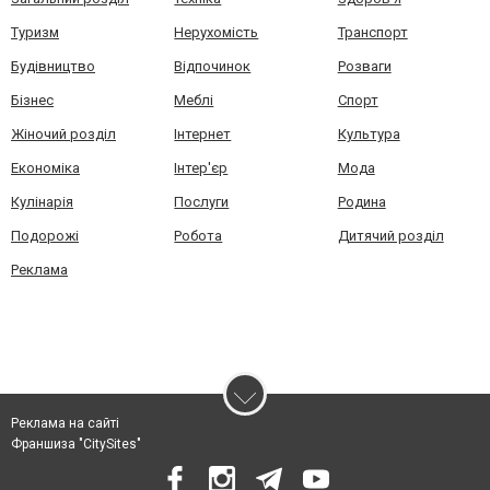
Туризм
Нерухомість
Транспорт
Будівництво
Відпочинок
Розваги
Бізнес
Меблі
Спорт
Жіночий розділ
Інтернет
Культура
Економіка
Інтер'єр
Мода
Кулінарія
Послуги
Родина
Подорожі
Робота
Дитячий розділ
Реклама
Реклама на сайті
Франшиза "CitySites"