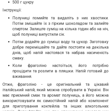
500 г цукру
Інструкції:
Полуниці помийте та видаліть з них хвостики.
Потім змішайте їх з гірким шоколадом та залийте
спиртом. Залиште суміш на кілька годин або на ніч,
щоб полуниці випустили сік.
Потім додайте до суміші воду та цукор. Заготовку
добре перемішайте та дайте постояти на декілька
днів, щоб напій настоявся та набрав насиченість
смаку.
Коли фраголіно настоїться, його потрібно
процідити та розлити в пляшки. Напій готовий до
вживання.
Отже, фраголіно - це оригінальний та цікавий
італійський напій, який можна спробувати в Україні. Він
має приємний смак та аромат полуниць, а його можна
використовувати як самостійний напій або компонент
для приготування коктейлів та інших алкогольних