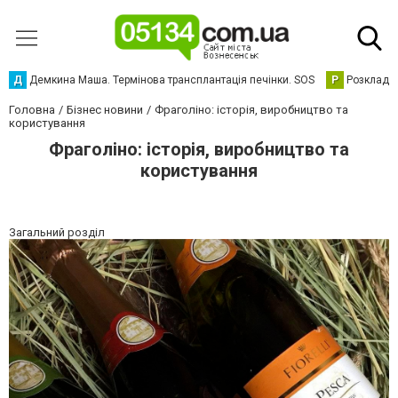
Д
Демкина Маша. Термінова трансплантація печінки. SOS
Р
Розклад р
Головна
Бізнес новини
Фраголіно: історія, виробництво та
користування
Фраголіно: історія, виробництво та
користування
Загальний розділ