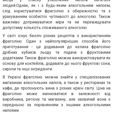
людей.Однак, як і з будь-яким алкогольним напоєм,
слід користуватися фраголіно з обережністю та з
урахуванням особистої чутливості до алкоголю. Також
важливо дотримуватися міри та не перевищувати
допустиму кількість споживаного алкоголю.
У світі існує безліч різних рецептів з використанням
фраголіно. Один з найпопулярніших способів його
приготування - це додавання до келиха фраголіно
дрібних кубиків льоду та подача з фруктовими
додатками. Також фраголіно можна використовувати як
основу для коктейлів, додавати до нього фруктові соки,
сиропи та інші інгредієнти.
В Україні фраголіно можна знайти у спеціалізованих
магазинах алкогольних напоїв, а також у ресторанах та
кафе, де пропонують вина з різних країн світу. Ціна на
фраголіно може змінюватися в залежності від
виробника, регіону та магазину, але зазвичай вона є
середньою за порівнянням з іншими алкогольними
напоями.