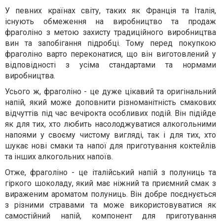
У певних країнах світу, таких як Франція та Італія,
існують обмеження на виробництво та продаж
фраголіно з метою захисту традиційного виробництва
вин та запобігання підробці. Тому перед покупкою
фраголіно варто переконатися, що він виготовлений у
відповідності з усіма стандартами та нормами
виробництва.
Усього ж, фраголіно - це дуже цікавий та оригінальний
напій, який може доповнити різноманітність смакових
відчуттів під час вечірокта особливих подій. Він підійде
як для тих, хто любить насолоджуватися алкогольними
напоями у своєму чистому вигляді, так і для тих, хто
шукає нові смаки та напої для приготування коктейлів
та інших алкогольних напоїв.
Отже, фраголіно - це італійський напій з полуниць та
гіркого шоколаду, який має ніжний та приємний смак з
вираженим ароматом полуниць. Він добре поєднується
з різними стравами та може використовуватися як
самостійний напій, компонент для приготування