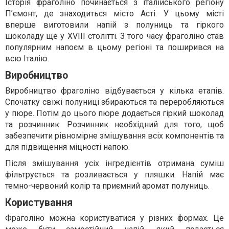
Історія фраголіно починається з італійського регіону
П’ємонт, де знаходиться місто Асті. У цьому місті
вперше виготовили напій з полуниць та гіркого
шоколаду ще у XVIII столітті. З того часу фраголіно став
популярним напоєм в цьому регіоні та поширився на
всю Італію.
Виробництво
Виробництво фраголіно відбувається у кілька етапів.
Спочатку свіжі полуниці збираються та переробляються
у пюре. Потім до цього пюре додається гіркий шоколад
та розчинник. Розчинник необхідний для того, щоб
забезпечити рівномірне змішування всіх компонентів та
для підвищення міцності напою.
Після змішування усіх інгредієнтів отримана суміш
фільтрується та розливається у пляшки. Напій має
темно-червоний колір та приємний аромат полуниць.
Користування
Фраголіно можна користуватися у різних формах. Це