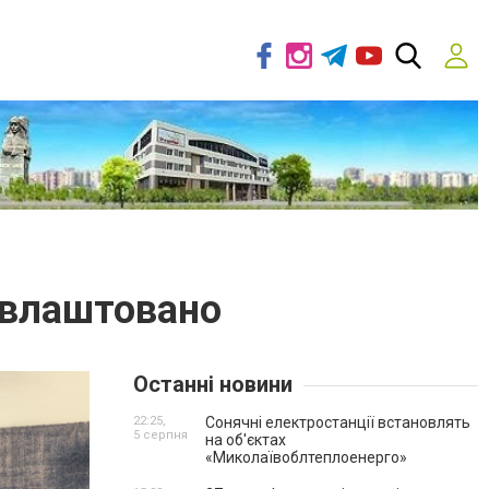
е влаштовано
Останні новини
22:25,
Сонячні електростанції встановлять
5 серпня
на об'єктах
«Миколаївоблтеплоенерго»