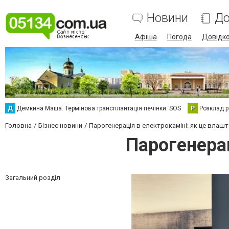
Новини
До
Афіша
Погода
Довідк
Д
Демкина Маша. Термінова трансплантація печінки. SOS
Р
Розклад р
Головна
Бізнес новини
Парогенерація в електрокаміні: як це влаш
Парогенерац
Загальний розділ