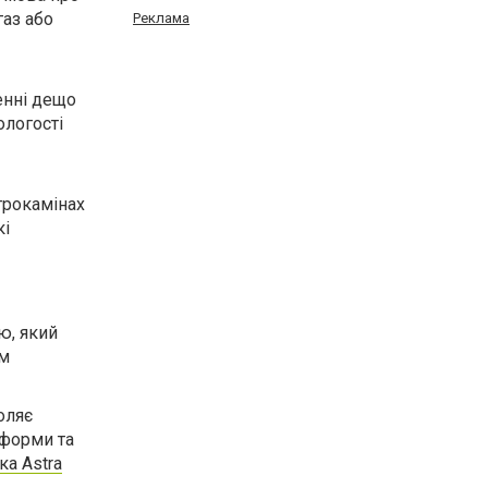
газ або
Реклама
енні дещо
ологості
трокамінах
кі
ю, який
ом
оляє
 форми та
ка Astra