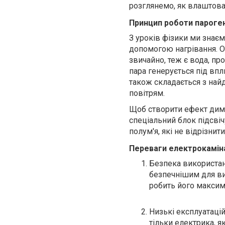
розглянемо, як влаштова
Принцип роботи пароген
З уроків фізики ми знаєм
допомогою нагрівання. О
звичайно, теж є вода, пр
пара генерується під впл
також складається з найд
повітрям.
Щоб створити ефект диму
спеціальний блок підсві
полум'я, які не відрізнит
Переваги електрокамін
Безпека використан
безпечнішим для ви
робить його максим
Низькі експлуатацій
тільки електрика, 