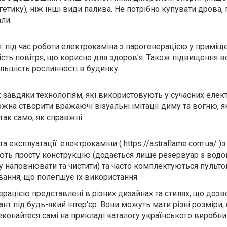
етику), ніж інші види палива. Не потрібно купувати дрова, 
али.
: під час роботи електрокаміна з парогенерацією у приміщ
сть повітря, що корисно для здоров'я. Також підвищення в
ільшість рослинності в будинку.
: завдяки технологіям, які використовують у сучасних елек
жна створити вражаючі візуальні імітації диму та вогню, я
ак само, як справжні.
та експлуатації: електрокаміни
(
https://astraflame.com.ua/
)
з
ть просту конструкцію (додається лише резервуар з водо
су наповнювати та чистити) та часто комплектуються пульт
вання, що полегшує їх використання.
ерацією представлені в різних дизайнах та стилях, що дозв
нт під будь-який інтер'єр. Вони можуть мати різні розміри,
еконайтеся самі на прикладі каталогу
українського виробни