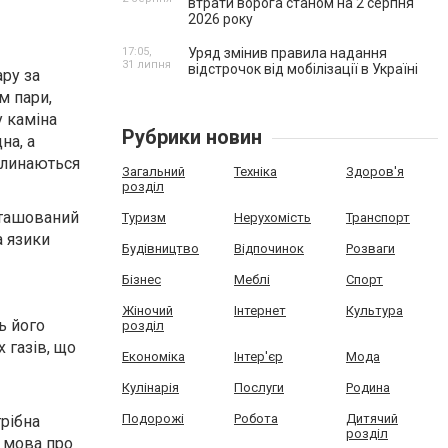
втрати ворога станом на 2 серпня
2026 року
17:05,
Уряд змінив правила надання
31 липня
відстрочок від мобілізації в Україні
ару за
м пари,
у каміна
Рубрики новин
на, а
оглинаються
Загальний
Техніка
Здоров'я
розділ
зташований
Туризм
Нерухомість
Транспорт
а язики
Будівництво
Відпочинок
Розваги
Бізнес
Меблі
Спорт
Жіночий
Інтернет
Культура
ь його
розділ
 газів, що
Економіка
Інтер'єр
Мода
Кулінарія
Послуги
Родина
Подорожі
Робота
Дитячий
трібна
розділ
о мова про