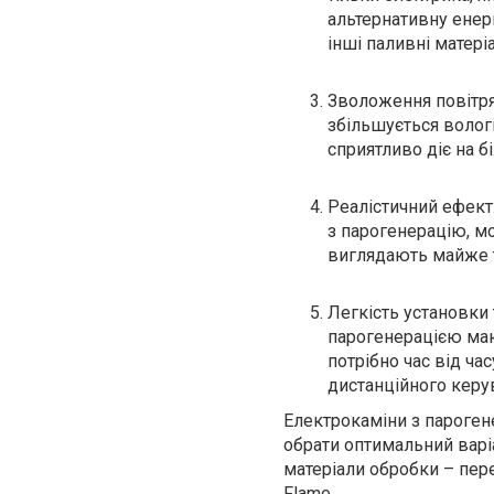
альтернативну енерг
інші паливні матері
Зволоження повітря
збільшується вологі
сприятливо діє на б
Реалістичний ефект
з парогенерацію, мо
виглядають майже т
Легкість установки 
парогенерацією маю
потрібно час від ча
дистанційного керу
Електрокаміни з пароген
обрати оптимальний варіа
матеріали обробки – пер
Flame
.