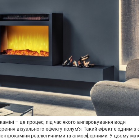
аміні – це процес, під час якого випаровування води
рення візуального ефекту полум'я. Такий ефект є одним з
лектрокаміни реалістичними та атмосферними. У цьому мате