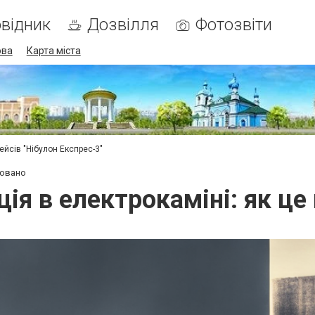
відник
Дозвілля
Фотозвіти
ова
Карта міста
ейсів "Нібулон Експрес-3"
товано
ія в електрокаміні: як ц