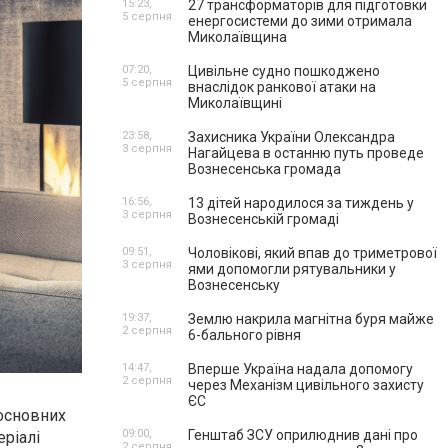
15:23,
27 трансформаторів для підготовки
5 серпня
енергосистеми до зими отримала
Миколаївщина
07:20,
Цивільне судно пошкоджено
5 серпня
внаслідок ранкової атаки на
Миколаївщині
23:58,
Захисника України Олександра
3 серпня
Нагайцева в останню путь проведе
Вознесенська громада
16:56,
13 дітей народилося за тиждень у
3 серпня
Вознесенській громаді
09:51,
Чоловікові, який впав до триметрової
3 серпня
ями допомогли рятувальники у
Вознесенську
19:37,
Землю накрила магнітна буря майже
2 серпня
6-бального рівня
14:47,
Вперше Україна надала допомогу
2 серпня
через Механізм цивільного захисту
ЄС
 основних
09:00,
Генштаб ЗСУ оприлюднив дані про
ріалі
2 серпня