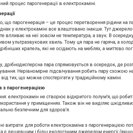
ний процес парогенерації в електрокаміні.
ерації
о, що парогенерація – це процес перетворення рідини на п
днак у електрокаміні все влаштовано інакше. Тут джерело
оте впливає на неї зовсім не температура, а звук. В осередк
ивом ультразвукових хвиль. Тому ця пара не гаряча, а холод
рібніших крапель, які не осідають на меблях, а миттєво п
, дрібнодисперсна пара спрямовується в осередок, де ро
чування. Нерівномірне підсвічування робить пару схожою н
и від тих, що можна спостерігати у традиційному каміні.
а з парогенерацією
ня: електрокамін не створює відкритого полум'я, що робит
користання у приміщеннях. Також він не виділяє шкідливих
ально безпечним для здоров'я.
ні витрати: для роботи електрокаміна з парогенерацією по
яка є дешевшим і білш екологічним джерелом енергії (якщ