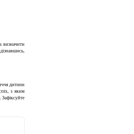
а визначити 
ізнавшись, 
иччя дитини 
іх, з яким 
 Зафіксуйте 