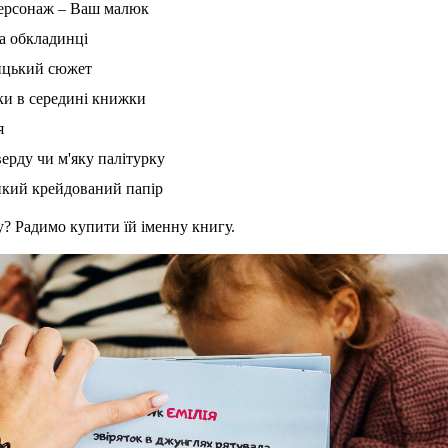
персонаж – Ваш малюк
а обкладинці
ицький сюжет
ки в середині книжки
я 
ерду чи м'яку палітурку
пкий крейдований папір
? Радимо купити їй іменну книгу.