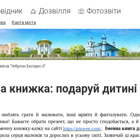
відник
Дозвілля
Фотозвіти
ова
Карта міста
ейсів "Нібулон Експрес-3"
а книжка: подаруй дитині
і люблять грати й малювати, інші мріяти й фантазувати. Одна
ки! Бажаєте обрати презент, що не просто сподобається, а й 
іменну книжку-казку на сайті
https://piuwee.com/
.  
Іменна книга д
рила серця малюків та дорослих в усьому світі. Зазвичай ці крас