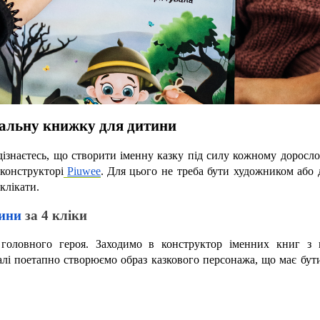
нальну книжку для дитини
дізнаєтесь, що створити іменну казку під силу кожному доросло
 конструкторі
Piuwee
.
Для цього не треба бути художником або 
клікати.
тини
 за 4 кліки
головного героя. Заходимо в конструктор іменних книг з к
лі поетапно створюємо образ казкового персонажа, що має бути