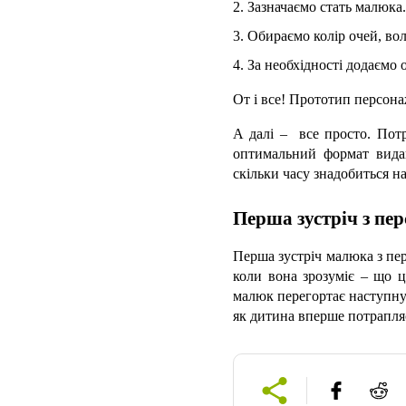
2. 
Зазначаємо стать малюка.
3. Обираємо колір очей, воло
4. За необхідності додаємо 
От і все! Прототип персон
А далі –  все просто. Пот
оптимальний формат виданн
скільки часу знадобиться н
Перша зустріч з пе
Перша зустріч малюка з пер
коли вона зрозуміє – що ц
малюк перегортає наступну 
як дитина вперше потрапля