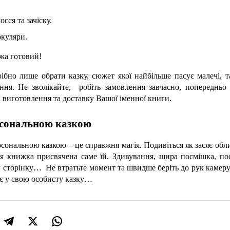
сся та зачіску.
окуляри.
ажа готовий!
рібно лише обрати казку, сюжет якої найбільше пасує малечі, т
я. Не зволікайте,  робіть замовлення завчасно, попередньо д
а виготовлення та доставку Вашої іменної книги.
рсональною казкою
сональною казкою – це справжня магія. Подивіться як засяє обл
я книжка присвячена саме їй. Здивування, щира посмішка, посп
сторінку…  Не втратьте момент та швидше беріть до рук камеру.
є у свою особисту казку…