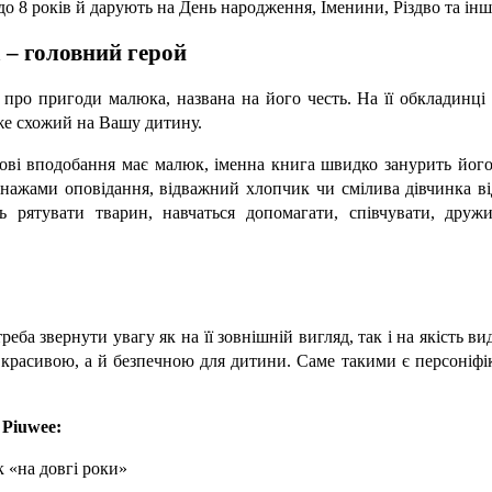
до 8 років й дарують на День народження, Іменини, Різдво та інші
 – головний герой
 про пригоди малюка, названа на його честь. На її обкладинці
же схожий на Вашу дитину.
грові вподобання має малюк, іменна книга
швидко
занурить його
сонажами оповідання, відважний хлопчик чи смілива дівчинка ві
ь рятувати тварин, навчаться допомагати, співчувати, дружи
ба звернути увагу як на її зовнішній вигляд, так і на якість ви
 красивою, а й безпечною для дитини. Саме такими є персоніфік
 
Piuwee
:
 «на довгі роки»