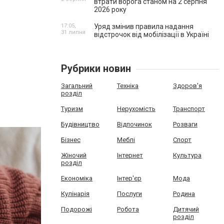
втрати ворога станом на 2 серпня
2026 року
17:05,
Уряд змінив правила надання
31 липня
відстрочок від мобілізації в Україні
Рубрики новин
Загальний
Техніка
Здоров'я
розділ
Туризм
Нерухомість
Транспорт
Будівництво
Відпочинок
Розваги
Бізнес
Меблі
Спорт
Жіночий
Інтернет
Культура
розділ
Економіка
Інтер'єр
Мода
Кулінарія
Послуги
Родина
Подорожі
Робота
Дитячий
розділ