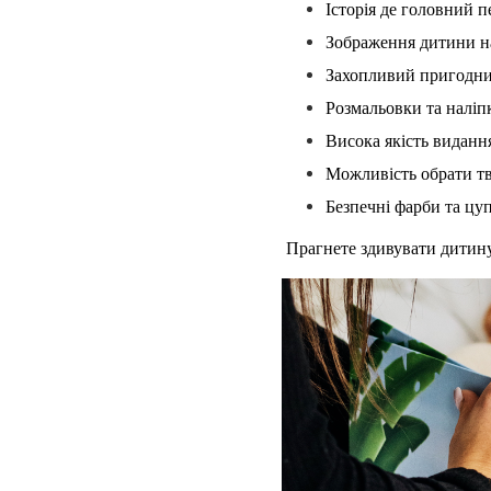
Історія де головний 
Зображення дитини н
Захопливий пригодн
Розмальовки та наліп
Висока якість виданн
Можливість обрати тв
Безпечні фарби та цу
 Прагнете здивувати дитину