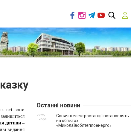
 казку
Останні новини
к всі вони 
22:25,
Сонячні електростанції встановлять
залишиться 
Вчора
на об'єктах
ля дитини 
– 
«Миколаївоблтеплоенерго»
иві видання 