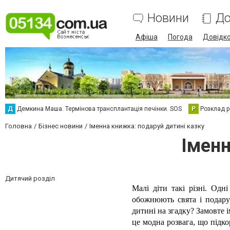
Новини
До
Афіша
Погода
Довідк
Д
Демкина Маша. Термінова трансплантація печінки. SOS
Р
Розклад р
Головна
Бізнес новини
Іменна книжка: подаруй дитині казку
Іменн
Дитячий розділ
Малі діти такі різні. Одн
обожнюють свята і подарун
дитині на згадку? Замовте 
це модна розвага, що підко