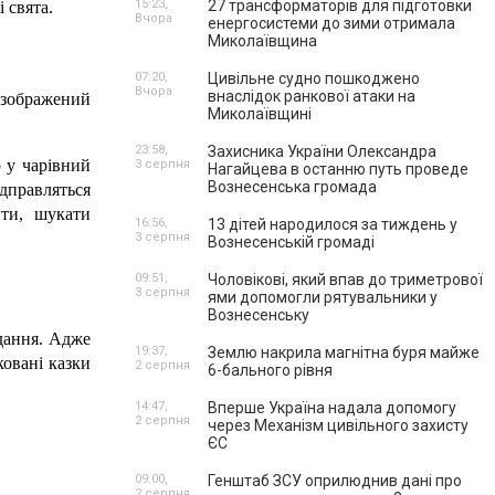
15:23,
27 трансформаторів для підготовки
 свята. 
Вчора
енергосистеми до зими отримала
Миколаївщина
07:20,
Цивільне судно пошкоджено
Вчора
внаслідок ранкової атаки на
 зображений 
Миколаївщині
23:58,
Захисника України Олександра
 у чарівний 
3 серпня
Нагайцева в останню путь проведе
Вознесенська громада
дправляться 
ти, шукати 
16:56,
13 дітей народилося за тиждень у
3 серпня
Вознесенській громаді
09:51,
Чоловікові, який впав до триметрової
3 серпня
ями допомогли рятувальники у
Вознесенську
дання. Адже 
19:37,
Землю накрила магнітна буря майже
овані казки 
2 серпня
6-бального рівня
14:47,
Вперше Україна надала допомогу
2 серпня
через Механізм цивільного захисту
ЄС
09:00,
Генштаб ЗСУ оприлюднив дані про
2 серпня