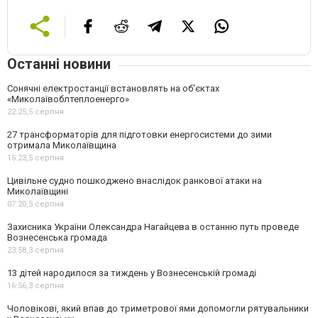
Останні новини
Сонячні електростанції встановлять на об'єктах
«Миколаївоблтеплоенерго»
22:25,
5 серпня
27 трансформаторів для підготовки енергосистеми до зими
отримала Миколаївщина
15:23,
5 серпня
Цивільне судно пошкоджено внаслідок ранкової атаки на
Миколаївщині
07:20,
5 серпня
Захисника України Олександра Нагайцева в останню путь проведе
Вознесенська громада
23:58,
3 серпня
13 дітей народилося за тиждень у Вознесенській громаді
16:56,
3 серпня
Чоловікові, який впав до триметрової ями допомогли рятувальники