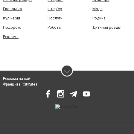
Економіка
Інтер'єр
Мода
Кулінарія
Послуги
Родина
Подорожі
Робота
Дитячий розділ
Реклама
Реклама на сайті
Франшиза "CitySites"