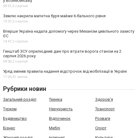
у Вознесенську
09:51,
3 серпня
Землю накрила магнітна буря майже 6-бального рівня
19:37,
2 серпня
Вперше Україна надала допомогу через Механізм цивільного захисту
ЄС
14:47,
2 серпня
Генштаб ЗСУ оприлюднив дані про втрати ворога станом на 2
серпня 2026 року
09:00,
2 серпня
Уряд змінив правила надання відстрочок від мобілізації в Україні
17:05,
31 липня
Рубрики новин
Загальний розділ
Техніка
Здоров'я
Туризм
Нерухомість
Транспорт
Будівництво
Відпочинок
Розваги
Бізнес
Меблі
Спорт
Жіночий розділ
Інтернет
Культура