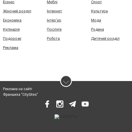
Бізнес
Меблі
Спорт
Жіночий розділ
Інтернет
Культура
Економіка
Інтер'єр
Мода
Кулінарія
Послуги
Родина
Подорожі
Робота
Дитячий розділ
Реклама
Реклама на сайті
Франшиза "CitySites"