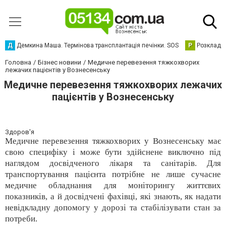
Д
Демкина Маша. Термінова трансплантація печінки. SOS
Р
Розклад р
Головна
Бізнес новини
Медичне перевезення тяжкохворих
лежачих пацієнтів у Вознесенську
Медичне перевезення тяжкохворих лежачих
пацієнтів у Вознесенську
Здоров'я
Медичне перевезення тяжкохворих у Вознесенську має
свою специфіку і може бути здійснене виключно під
наглядом досвідченого лікаря та санітарів. Для
транспортування пацієнта потрібне не лише сучасне
медичне обладнання для моніторингу життєвих
показників, а й досвідчені фахівці, які знають, як надати
невідкладну допомогу у дорозі та стабілізувати стан за
потреби.