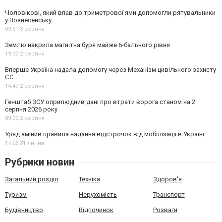
Чоловікові, який впав до триметрової ями допомогли рятувальники
у Вознесенську
09:51,
3 серпня
Землю накрила магнітна буря майже 6-бального рівня
19:37,
2 серпня
Вперше Україна надала допомогу через Механізм цивільного захисту
ЄС
14:47,
2 серпня
Генштаб ЗСУ оприлюднив дані про втрати ворога станом на 2
серпня 2026 року
09:00,
2 серпня
Уряд змінив правила надання відстрочок від мобілізації в Україні
17:05,
31 липня
Рубрики новин
Загальний розділ
Техніка
Здоров'я
Туризм
Нерухомість
Транспорт
Будівництво
Відпочинок
Розваги