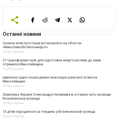
Останні новини
Сонячні електростанції встановлять на об'єктах
«Миколаївоблтеплоенерго»
22:25,
5 серпня
27 трансформаторів для підготовки енергосистеми до зими
отримала Миколаївщина
15:23,
5 серпня
Цивільне судно пошкоджено внаслідок ранкової атаки на
Миколаївщині
07:20,
5 серпня
Захисника України Олександра Нагайцева в останню путь проведе
Вознесенська громада
23:58,
3 серпня
13 дітей народилося за тиждень у Вознесенській громаді
16:56,
3 серпня