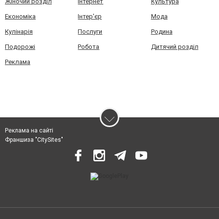
Жіночий розділ
Інтернет
Культура
Економіка
Інтер'єр
Мода
Кулінарія
Послуги
Родина
Подорожі
Робота
Дитячий розділ
Реклама
Реклама на сайті
Франшиза "CitySites"