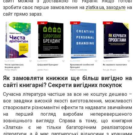
сайті можна з доставкою по Україні. Якщо готові
зробити своє перше замовлення на
zlatka.ua, заходьте
на
сайт прямо зараз.
Як замовляти книжки ще більш вигідно на
сайті книгарні? Секрети вигідних покупок
Сучасна література частіше за все не коштує дешево –
все завдяки високій якості виготовлення, можливості
створювати різноманітні ефекти та надавати звичайним
на перший погляд виробам неперевершеного
зовнішнього вигляду. Справа в тому, що книгарня
«Златка» є не тільки багаторічним реалізатором
літератури, а й має партнерські відносини з кращими