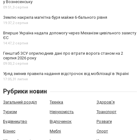
у Вознесенську
09:51,
3 серпня
Землю накрила магнітна буря майже 6-бального рівня
19:37,
2 серпня
Вперше Україна надала допомогу через Механізм цивільного захисту
ЄС
14:47,
2 серпня
Генштаб ЗСУ оприлюднив дані про втрати ворога станом на 2
серпня 2026 року
09:00,
2 серпня
Уряд змінив правила надання відстрочок від мобілізації в Україні
17:05,
31 липня
Рубрики новин
Загальний розділ
Техніка
Здоров'я
Туризм
Нерухомість
Транспорт
Будівництво
Відпочинок
Розваги
Бізнес
Меблі
Спорт