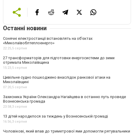
Останні новини
Сонячні електростанції встановлять на об'єктах
«Миколаївоблтеплоенерго»
22:25,
5 серпня
27 трансформаторів для підготовки енергосистеми до зими
отримала Миколаївщина
15:23,
5 серпня
Цивільне судно пошкоджено внаслідок ранкової атаки на
Миколаївщині
07:20,
5 серпня
Захисника України Олександра Нагайцева в останню путь проведе
Вознесенська громада
23:58,
3 серпня
13 дітей народилося за тиждень у Вознесенській громаді
16:56,
3 серпня
Чоловікові, який впав до триметрової ями допомогли рятувальники