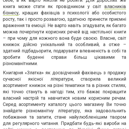
себе, а як варто ніколи не робити. Для дорослих же
книга може стати як провідником у світ
власників
бізнесу
, кращих фахівців з психології або особистого
росту, так і просто розвагою, здатною принести приємні
враження та емоції. Не варто навіть згадувати, як багато
можна почерпнути корисних речей від настільної книги
– при чому для кожного вона буде своєю. Власне, світ
книжок дійсно унікальний та особливий, а отже –
здатний підбадьорити, подарувати впевненість в собі та
зробити буденні справи більш цікавими та
різноманітними.
Книгарня «Златка» як досвідчений фахівець з продажу
сучасної якісної літератури, створила великий
асортимент книжок на різні тематики та в різних стилях,
які точно стануть в нагоді тим, хто бажає покращити
власний настрій та навчитися новим корисним речам.
Серед асортименту каталогу цього магазину Ви точно
знайдете різноманітну літературу, яка задовольнить
побажання та запити, стане найулюбленішим твором
для регулярного читання. Придбати будь-які вироби на