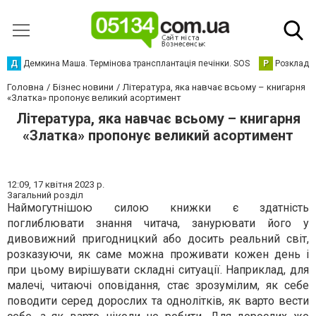
Д
Демкина Маша. Термінова трансплантація печінки. SOS
Р
Розклад р
Головна
Бізнес новини
Література, яка навчає всьому – книгарня
«Златка» пропонує великий асортимент
Література, яка навчає всьому – книгарня
«Златка» пропонує великий асортимент
12:09,
17 квітня 2023 р.
Загальний розділ
Наймогутнішою силою книжки є здатність
поглиблювати знання читача, занурювати його у
дивовижний пригодницкий або досить реальний світ,
розказуючи, як саме можна проживати кожен день і
при цьому вирішувати складні ситуації. Наприклад, для
малечі, читаючі оповідання, стає зрозумілим, як себе
поводити серед дорослих та однолітків, як варто вести