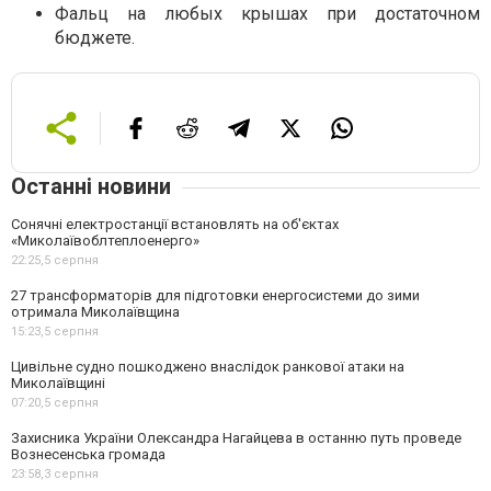
Фальц на любых крышах при достаточном
бюджете.
Останні новини
Сонячні електростанції встановлять на об'єктах
«Миколаївоблтеплоенерго»
22:25,
5 серпня
27 трансформаторів для підготовки енергосистеми до зими
отримала Миколаївщина
15:23,
5 серпня
Цивільне судно пошкоджено внаслідок ранкової атаки на
Миколаївщині
07:20,
5 серпня
Захисника України Олександра Нагайцева в останню путь проведе
Вознесенська громада
23:58,
3 серпня