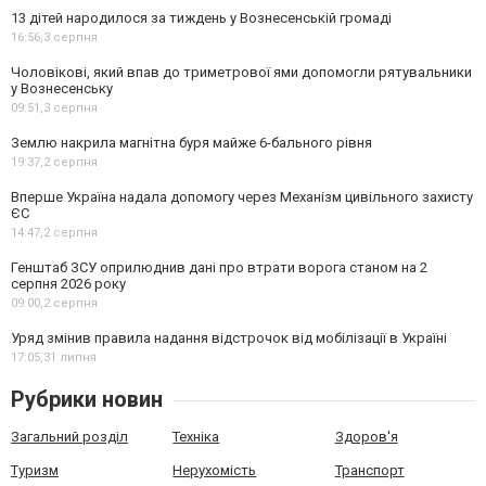
13 дітей народилося за тиждень у Вознесенській громаді
16:56,
3 серпня
Чоловікові, який впав до триметрової ями допомогли рятувальники
у Вознесенську
09:51,
3 серпня
Землю накрила магнітна буря майже 6-бального рівня
19:37,
2 серпня
Вперше Україна надала допомогу через Механізм цивільного захисту
ЄС
14:47,
2 серпня
Генштаб ЗСУ оприлюднив дані про втрати ворога станом на 2
серпня 2026 року
09:00,
2 серпня
Уряд змінив правила надання відстрочок від мобілізації в Україні
17:05,
31 липня
Рубрики новин
Загальний розділ
Техніка
Здоров'я
Туризм
Нерухомість
Транспорт