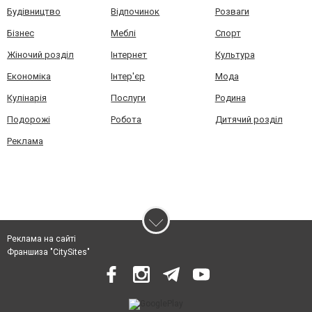
Будівництво
Відпочинок
Розваги
Бізнес
Меблі
Спорт
Жіночий розділ
Інтернет
Культура
Економіка
Інтер'єр
Мода
Кулінарія
Послуги
Родина
Подорожі
Робота
Дитячий розділ
Реклама
Реклама на сайті
Франшиза "CitySites"