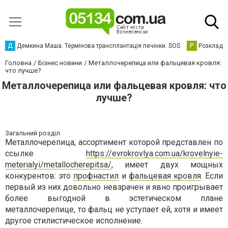
Д
Демкина Маша. Термінова трансплантація печінки. SOS
Р
Розклад р
Головна
Бізнес новини
Металлочерепица или фальцевая кровля:
что лучше?
Металлочерепица или фальцевая кровля: что
лучше?
Загальний розділ
Металлочерепица, ассортимент которой представлен по
ссылке
https://evrokrovlya.com.ua/krovelnyie-
meterialyi/metallocherepitsa/
, имеет двух мощных
конкурентов: это
профнастил
и
фальцевая кровля
. Если
первый из них довольно невзрачен и явно проигрывает
более выгодной в эстетическом плане
металлочерепице, то фальц не уступает ей, хотя и имеет
другое стилистическое исполнение.