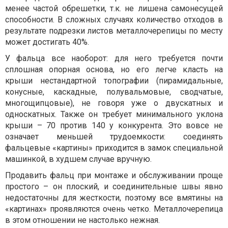
менее частой обрешетки, т.к. не лишена самонесущей
способности. В сложных случаях количество отходов в
результате подрезки листов металлочерепицы по месту
может достигать 40%.
У фальца все наоборот: для него требуется почти
сплошная опорная основа, но его легче класть на
крыши нестандартной топографии (пирамидальные,
конусные, каскадные, полувальмовые, сводчатые,
многощипцовые), не говоря уже о двускатных и
односкатных. Также он требует минимального уклона
крыши – 7
0
против 14
0
у конкурента. Это вовсе не
означает меньшей трудоемкости: соединять
фальцевые «картины» приходится в замок специальной
машинкой, в худшем случае вручную.
Продавить фальц при монтаже и обслуживании проще
простого – он плоский, и соединительные швы явно
недостаточны для жесткости, поэтому все вмятины на
«картинах» проявляются очень четко. Металлочерепица
в этом отношении не настолько нежная.