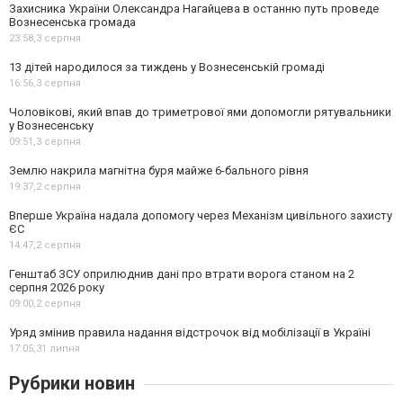
Захисника України Олександра Нагайцева в останню путь проведе
Вознесенська громада
23:58,
3 серпня
13 дітей народилося за тиждень у Вознесенській громаді
16:56,
3 серпня
Чоловікові, який впав до триметрової ями допомогли рятувальники
у Вознесенську
09:51,
3 серпня
Землю накрила магнітна буря майже 6-бального рівня
19:37,
2 серпня
Вперше Україна надала допомогу через Механізм цивільного захисту
ЄС
14:47,
2 серпня
Генштаб ЗСУ оприлюднив дані про втрати ворога станом на 2
серпня 2026 року
09:00,
2 серпня
Уряд змінив правила надання відстрочок від мобілізації в Україні
17:05,
31 липня
Рубрики новин