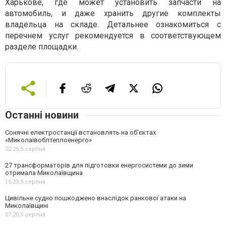
Харькове, где может установить запчасти на
автомобиль, и даже хранить другие комплекты
владельца на складе. Детальнее ознакомиться с
перечнем услуг рекомендуется в соответствующем
разделе площадки.
Останні новини
Сонячні електростанції встановлять на об'єктах
«Миколаївоблтеплоенерго»
22:25,
5 серпня
27 трансформаторів для підготовки енергосистеми до зими
отримала Миколаївщина
15:23,
5 серпня
Цивільне судно пошкоджено внаслідок ранкової атаки на
Миколаївщині
07:20,
5 серпня