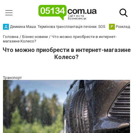
Д
Демкина Маша. Термінова трансплантація печінки. SOS
Р
Розклад р
Головна
Бізнес новини
Что можно приобрести в интернет-
магазине Колесо?
Что можно приобрести в интернет-магазине
Колесо?
Транспорт