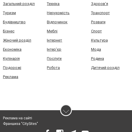
Загальний розділ
Техніка
Здоров'я
Туризм
Нерухомість
Транспорт
Будівництво
Відпочинок
Розваги
Бізнес
Меблі
Спорт
Жіночий розділ
Інтернет
Культура
Економіка
Інтер'єр
Мода
Кулінарія
Послуги
Родина
Подорожі
Робота
Дитячий розділ
Реклама
Реклама на сайті
Франшиза "CitySites"