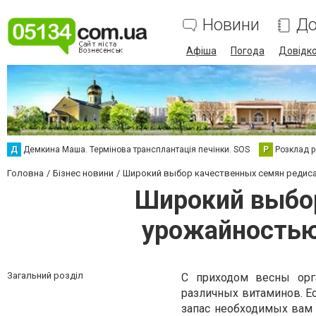
Новини
До
Афіша
Погода
Довідк
Д
Демкина Маша. Термінова трансплантація печінки. SOS
Р
Розклад р
Головна
Бізнес новини
Широкий выбор качественных семян редиса 
Широкий выбор
урожайностью 
Загальний розділ
С приходом весны орг
различных витаминов. Е
запас необходимых вам 