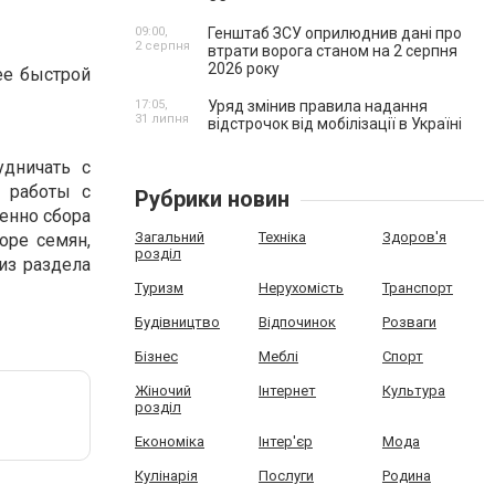
09:00,
Генштаб ЗСУ оприлюднив дані про
2 серпня
втрати ворога станом на 2 серпня
2026 року
ее быстрой
17:05,
Уряд змінив правила надання
31 липня
відстрочок від мобілізації в Україні
дничать с
т работы с
Рубрики новин
енно сбора
Загальний
Техніка
Здоров'я
оре семян,
розділ
из раздела
Туризм
Нерухомість
Транспорт
Будівництво
Відпочинок
Розваги
Бізнес
Меблі
Спорт
Жіночий
Інтернет
Культура
розділ
Економіка
Інтер'єр
Мода
Кулінарія
Послуги
Родина