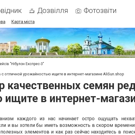
відник
Дозвілля
Фотозвіти
ова
Карта міста
ейсів "Нібулон Експрес-3"
с отличной урожайностью ищите в интернет-магазине AliSun.shop
 качественных семян ред
ищите в интернет-магази
анизм каждого из нас начинает остро ощущать нехва
сли и вы хотели бы иметь возможность в скором времени
полезных элементов и как раз сейчас находитесь в поиск