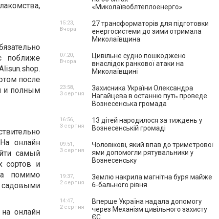
лакомства,
«Миколаївоблтеплоенерго»
15:23,
27 трансформаторів для підготовки
Вчора
енергосистеми до зими отримала
Миколаївщина
язательно
07:20,
Цивільне судно пошкоджено
с поближе
Вчора
внаслідок ранкової атаки на
lisun.shop.
Миколаївщині
отом после
23:58,
Захисника України Олександра
и и полным
3 серпня
Нагайцева в останню путь проведе
Вознесенська громада
16:56,
13 дітей народилося за тиждень у
3 серпня
Вознесенській громаді
ствительно
На онлайн
09:51,
Чоловікові, який впав до триметрової
3 серпня
айти самый
ями допомогли рятувальники у
Вознесенську
 сортов и
на помимо
19:37,
Землю накрила магнітна буря майже
2 серпня
 садовыми
6-бального рівня
14:47,
Вперше Україна надала допомогу
2 серпня
через Механізм цивільного захисту
 на онлайн
ЄС