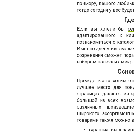
примеру, вашего любимо
тогда сегодня у вас буде
Где
Если вы хотели бы
се
адаптированного к кл
познакомиться с каталог
Именно здесь вы сможет
созревания сможет пор
набором полезных микро
Основ
Прежде всего хотим отм
лучшее место для пок
страницах данного инт
большой из всех возм
различных производит
широкого ассортимент
товарами также можно 
гарантия высочайш