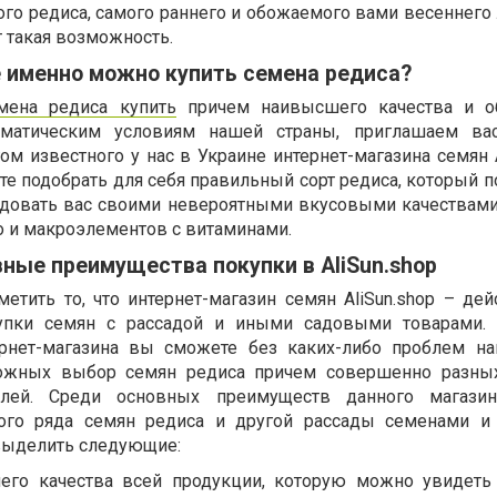
го редиса, самого раннего и обожаемого вами весеннего 
т такая возможность.
 именно можно купить семена редиса?
мена редиса купить
причем наивысшего качества и об
иматическим условиям нашей страны, приглашаем ва
ом известного у нас в Украине интернет-магазина семян A
е подобрать для себя правильный сорт редиса, который п
адовать вас своими невероятными вкусовыми качествам
 и макроэлементов с витаминами.
ные преимущества покупки в AliSun.shop
етить то, что интернет-магазин семян AliSun.shop – дей
упки семян с рассадой и иными садовыми товарами. 
ернет-магазина вы сможете без каких-либо проблем н
ожных выбор семян редиса причем совершенно разных
елей. Среди основных преимуществ данного магази
ного ряда семян редиса и другой рассады семенами и
выделить следующие:
его качества всей продукции, которую можно увидеть