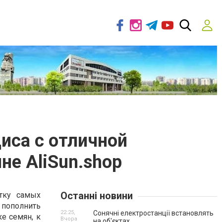
иса с отличной
не AliSun.shop
Останні новини
тку самых
 пополнить
22:25,
Сонячні електростанції встановлять
е семян, к
Вчора
на об'єктах