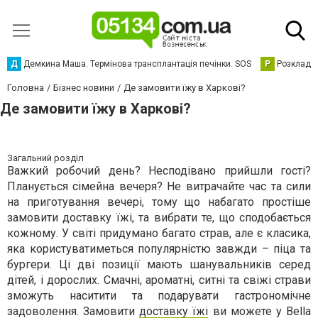
Д
Демкина Маша. Термінова трансплантація печінки. SOS
Р
Розклад р
Головна
Бізнес новини
Де замовити їжу в Харкові?
Де замовити їжу в Харкові?
Загальний розділ
Важкий робочий день? Несподівано прийшли гості?
Планується сімейна вечеря? Не витрачайте час та сили
на приготування вечері, тому що набагато простіше
замовити доставку їжі, та вибрати те, що сподобається
кожному. У світі придумано багато страв, але є класика,
яка користуватиметься популярністю завжди – піца та
бургери. Ці дві позиції мають шанувальників серед
дітей, і дорослих. Смачні, ароматні, ситні та свіжі страви
зможуть наситити та подарувати гастрономічне
задоволення. Замовити
доставку їжі
ви можете у Bella