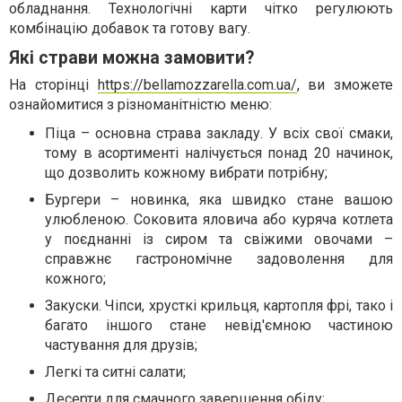
обладнання. Технологічні карти чітко регулюють
комбінацію добавок та готову вагу.
Які страви можна замовити?
На сторінці
https://bellamozzarella.com.ua/
, ви зможете
ознайомитися з різноманітністю меню:
Піца – основна страва закладу. У всіх свої смаки,
тому в асортименті налічується понад 20 начинок,
що дозволить кожному вибрати потрібну;
Бургери – новинка, яка швидко стане вашою
улюбленою. Соковита яловича або куряча котлета
у поєднанні із сиром та свіжими овочами –
справжнє гастрономічне задоволення для
кожного;
Закуски. Чіпси, хрусткі крильця, картопля фрі, тако і
багато іншого стане невід'ємною частиною
частування для друзів;
Легкі та ситні салати;
Десерти для смачного завершення обіду;