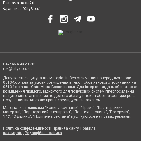
Реклама на сайті
Франшиза "CitySites"
Реклама на сайті:
rek@citysites.ua
Допускається цитування матеріалів без отримання попередньої згоди
05134.com.ua за умови розміщення в тексті обов'язкового посилання на
05134.com.ua - Сайт міста Вознесенськ. Для інтернет-видань обов'язкове
розміщення прямого, відкритого для пошукових систем гіперпосилання
на цитовані статті не нижче другого абзацу в тексті або в якості джерела.
Порушення виняткових прав переслідується Законом.
Матеріали з плашками "Новини компаній", "Промо", "Партнерський
матеріал", "Партнерський спецпроєкт", "Політичні новини", "Пресреліз",
"PR", "Офіційно", "Політична реклама" публікуються на правах реклами.
Політика конфіденційності
Правила сайту
Правила
класифайд
Редакційна політика