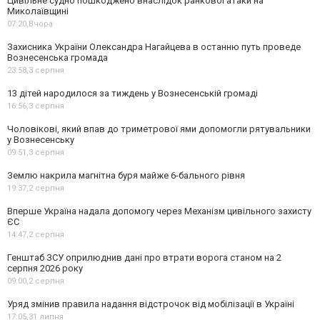
Цивільне судно пошкоджено внаслідок ранкової атаки на
Миколаївщині
07:20,
Вчора
Захисника України Олександра Нагайцева в останню путь проведе
Вознесенська громада
23:58,
3 серпня
13 дітей народилося за тиждень у Вознесенській громаді
16:56,
3 серпня
Чоловікові, який впав до триметрової ями допомогли рятувальники
у Вознесенську
09:51,
3 серпня
Землю накрила магнітна буря майже 6-бального рівня
19:37,
2 серпня
Вперше Україна надала допомогу через Механізм цивільного захисту
ЄС
14:47,
2 серпня
Генштаб ЗСУ оприлюднив дані про втрати ворога станом на 2
серпня 2026 року
09:00,
2 серпня
Уряд змінив правила надання відстрочок від мобілізації в Україні
17:05,
31 липня