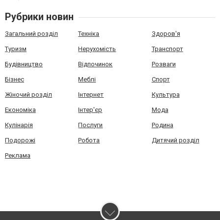
Рубрики новин
Загальний розділ
Техніка
Здоров'я
Туризм
Нерухомість
Транспорт
Будівництво
Відпочинок
Розваги
Бізнес
Меблі
Спорт
Жіночий розділ
Інтернет
Культура
Економіка
Інтер'єр
Мода
Кулінарія
Послуги
Родина
Подорожі
Робота
Дитячий розділ
Реклама