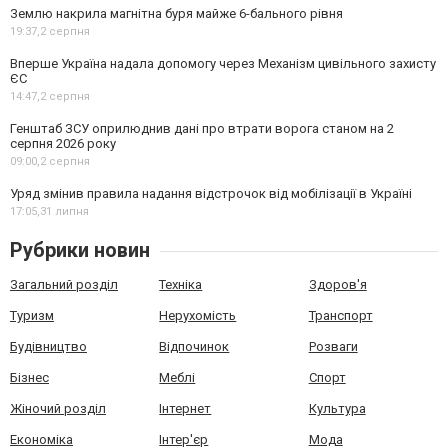
Землю накрила магнітна буря майже 6-бального рівня
19:37,
2 серпня
Вперше Україна надала допомогу через Механізм цивільного захисту
ЄС
14:47,
2 серпня
Генштаб ЗСУ оприлюднив дані про втрати ворога станом на 2
серпня 2026 року
09:00,
2 серпня
Уряд змінив правила надання відстрочок від мобілізації в Україні
17:05,
31 липня
Рубрики новин
Загальний розділ
Техніка
Здоров'я
Туризм
Нерухомість
Транспорт
Будівництво
Відпочинок
Розваги
Бізнес
Меблі
Спорт
Жіночий розділ
Інтернет
Культура
Економіка
Інтер'єр
Мода