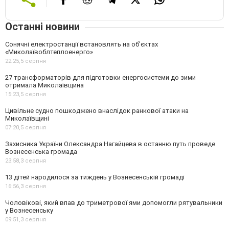
Останні новини
Сонячні електростанції встановлять на об'єктах
«Миколаївоблтеплоенерго»
22:25,
5 серпня
27 трансформаторів для підготовки енергосистеми до зими
отримала Миколаївщина
15:23,
5 серпня
Цивільне судно пошкоджено внаслідок ранкової атаки на
Миколаївщині
07:20,
5 серпня
Захисника України Олександра Нагайцева в останню путь проведе
Вознесенська громада
23:58,
3 серпня
13 дітей народилося за тиждень у Вознесенській громаді
16:56,
3 серпня
Чоловікові, який впав до триметрової ями допомогли рятувальники
у Вознесенську
09:51,
3 серпня