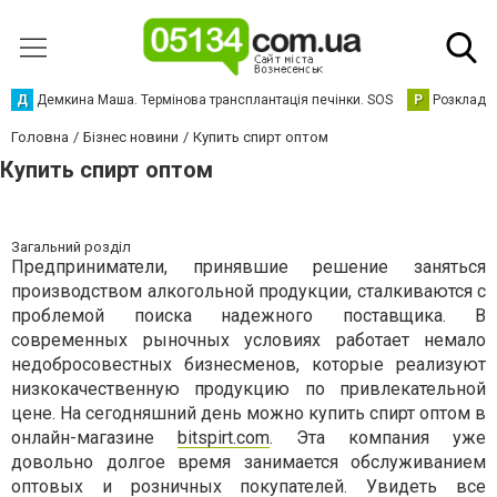
Д
Демкина Маша. Термінова трансплантація печінки. SOS
Р
Розклад р
Головна
Бізнес новини
Купить спирт оптом
Купить спирт оптом
Загальний розділ
Предприниматели, принявшие решение заняться
производством алкогольной продукции, сталкиваются с
проблемой поиска надежного поставщика. В
современных рыночных условиях работает немало
недобросовестных бизнесменов, которые реализуют
низкокачественную продукцию по привлекательной
цене. На сегодняшний день можно купить спирт оптом в
онлайн-магазине
bitspirt.com
. Эта компания уже
довольно долгое время занимается обслуживанием
оптовых и розничных покупателей. Увидеть все