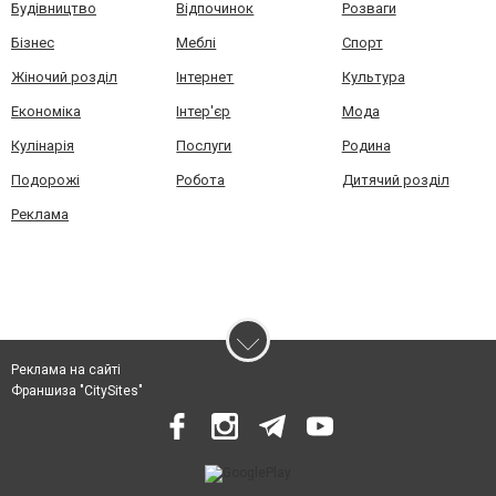
Будівництво
Відпочинок
Розваги
Бізнес
Меблі
Спорт
Жіночий розділ
Інтернет
Культура
Економіка
Інтер'єр
Мода
Кулінарія
Послуги
Родина
Подорожі
Робота
Дитячий розділ
Реклама
Реклама на сайті
Франшиза "CitySites"