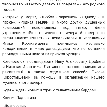
творчество известно далеко за пределами его родного
города.
«Встреча у моря», «Любовь заразная», «Однажды в
парке», «Родная земля» и много других душевных
композиций, исполненных под гитару, были
украшением тёплого весеннего вечера. А каверы на
песни многих известных исполнителей в исполнении
Игоря Коростышева получились настолько
колоритными и животрепещущими, что не оставили
равнодушными никого из присутствующих.
Хотелось бы поблагодарить Нину Алексеевну Дробыш
и Николая Ивановича Литвиненко за гостеприимство и
реквизиты! А также отдельное спасибо Оксане
Коростышевой за помощь в организации нашего
музыкального вечера!
Будем ждать новых встреч с талантливым бардом!
Ксения Ладыжина
г.Вознесенск