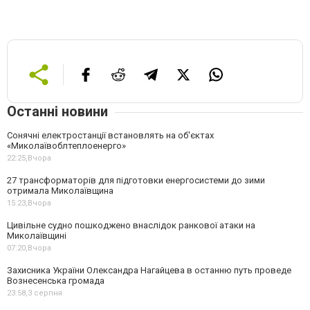
Останні новини
Сонячні електростанції встановлять на об'єктах
«Миколаївоблтеплоенерго»
22:25,
Вчора
27 трансформаторів для підготовки енергосистеми до зими
отримала Миколаївщина
15:23,
Вчора
Цивільне судно пошкоджено внаслідок ранкової атаки на
Миколаївщині
07:20,
Вчора
Захисника України Олександра Нагайцева в останню путь проведе
Вознесенська громада
23:58,
3 серпня