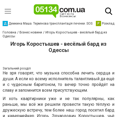
Д
Демкина Маша. Термінова трансплантація печінки. SOS
Р
Розклад р
Головна
Бізнес новини
Игорь Коростышев - весёлый бард из
Одессы
Игорь Коростышев - весёлый бард из
Одессы
Загальний розділ
Не зря говорят, что музыка способна лечить сердца и
души. А если ко всему исполнитель талантливый да ещё
и с чудесным баритоном, то вечер точно пройдёт на
славу и запомнится всем присутствующим.
И хоть квартирники уже и не так популярны, как
раньше, мы всё же решили провести такую тёплую и
дружескую встречу, тем более наш город посетил бард
и кавермейкер Игорь Эдуардович Коростышев, чьё