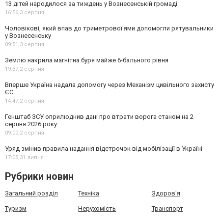
13 дітей народилося за тиждень у Вознесенській громаді
16:56,
3 серпня
Чоловікові, який впав до триметрової ями допомогли рятувальники
у Вознесенську
09:51,
3 серпня
Землю накрила магнітна буря майже 6-бального рівня
19:37,
2 серпня
Вперше Україна надала допомогу через Механізм цивільного захисту
ЄС
14:47,
2 серпня
Генштаб ЗСУ оприлюднив дані про втрати ворога станом на 2
серпня 2026 року
09:00,
2 серпня
Уряд змінив правила надання відстрочок від мобілізації в Україні
17:05,
31 липня
Рубрики новин
Загальний розділ
Техніка
Здоров'я
Туризм
Нерухомість
Транспорт