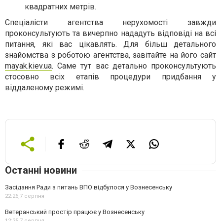
квадратних метрів.
Спеціалісти агентства нерухомості завжди
проконсультують та вичерпно нададуть відповіді на всі
питання, які вас цікавлять. Для більш детального
знайомства з роботою агентства, завітайте на його сайт
mayak.kiev.ua
. Саме тут вас детально проконсультують
стосовно всіх етапів процедури придбання у
віддаленому режимі.
Останні новини
Засідання Ради з питань ВПО відбулося у Вознесенську
22:26,
7 серпня
Ветеранський простір працює у Вознесенську
12:25,
7 серпня