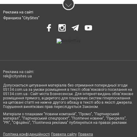
Реклама на сайті
Франшиза "CitySites"
Реклама на сайті:
rek@citysites.ua
Допускається цитування матеріалів без отримання попередньої згоди
05134.com.ua за умови розміщення в тексті обов'язкового посилання на
05134.com.ua - Сайт міста Вознесенськ. Для інтернет-видань обов'язкове
розміщення прямого, відкритого для пошукових систем гіперпосилання
на цитовані статті не нижче другого абзацу в тексті або в якості джерела.
Порушення виняткових прав переслідується Законом.
Матеріали з плашками "Новини компаній", "Промо", "Партнерський
матеріал", "Партнерський спецпроєкт", "Політичні новини", "Пресреліз",
"PR", "Офіційно", "Політична реклама" публікуються на правах реклами.
Політика конфіденційності
Правила сайту
Правила