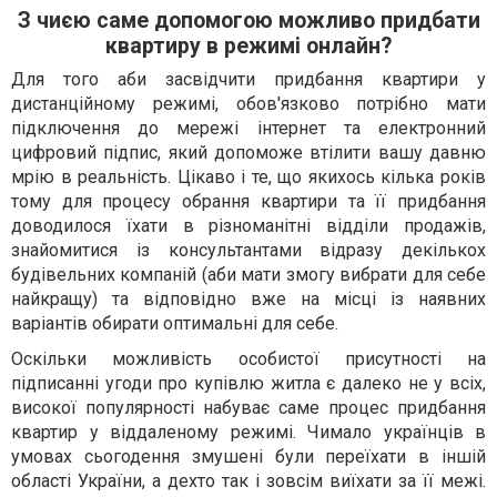
З чиєю саме допомогою можливо придбати
квартиру в режимі онлайн?
Для того аби засвідчити придбання квартири у
дистанційному режимі, обов'язково потрібно мати
підключення до мережі інтернет та електронний
цифровий підпис, який допоможе втілити вашу давню
мрію в реальність. Цікаво і те, що якихось кілька років
тому для процесу обрання квартири та її придбання
доводилося їхати в різноманітні відділи продажів,
знайомитися із консультантами відразу декількох
будівельних компаній (аби мати змогу вибрати для себе
найкращу) та відповідно вже на місці із наявних
варіантів обирати оптимальні для себе.
Оскільки можливість особистої присутності на
підписанні угоди про купівлю житла є далеко не у всіх,
високої популярності набуває саме процес придбання
квартир у віддаленому режимі. Чимало українців в
умовах сьогодення змушені були переїхати в іншій
області України, а дехто так і зовсім виїхати за її межі.