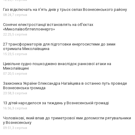
Газ відключать на п’ять днів у трьох селах Вознесенського району
08:24,
7 серпня
Сонячні електростанції встановлять на об'єктах
«Миколаївоблтеплоенерго»
22:25,
5 серпня
27 трансформаторів для підготовки енергосистеми до зими
отримала Миколаївщина
15:23,
5 серпня
Цивільне судно пошкоджено внаслідок ранкової атаки на
Миколаївщині
07:20,
5 серпня
Захисника України Олександра Нагайцева в останню путь проведе
Вознесенська громада
23:58,
3 серпня
13 дітей народилося за тиждень у Вознесенській громаді
16:56,
3 серпня
Чоловікові, який впав до триметрової ями допомогли рятувальники
у Вознесенську
09:51,
3 серпня