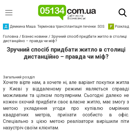
Д
Демкина Маша. Термінова трансплантація печінки. SOS
Р
Розклад р
Головна
Бізнес новини
Зручний спосіб придбати житло в столиці
дистанційно – правда чи міф?
Зручний спосіб придбати житло в столиці
дистанційно – правда чи міф?
Загальний розділ
Хочете вірте нам, а хочете ні, але варіант покупки житла
у Києві у віддаленому режимі являється справді
можливим та цілком популярним. Сьогодні далеко не
кожен охочий придбати своє власне житло, має змогу з
метою укладення угоди про купівлю омріяних
квадратних метрів, приїхати особисто в офіс.
Спеціально з цією метою реалізатори вирішили піти
назустріч своїм клієнтам.