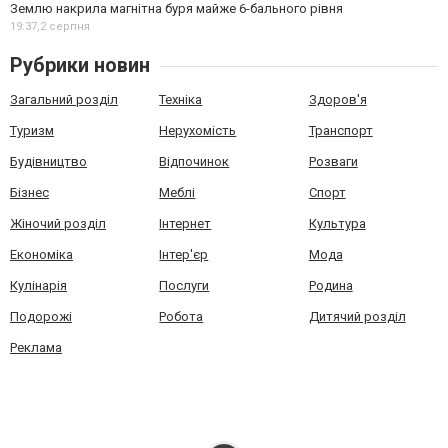
Землю накрила магнітна буря майже 6-бального рівня
19:37,
2 серпня
Рубрики новин
Загальний розділ
Техніка
Здоров'я
Туризм
Нерухомість
Транспорт
Будівництво
Відпочинок
Розваги
Бізнес
Меблі
Спорт
Жіночий розділ
Інтернет
Культура
Економіка
Інтер'єр
Мода
Кулінарія
Послуги
Родина
Подорожі
Робота
Дитячий розділ
Реклама