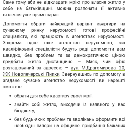
Саме тому аби не відкладати мрію про власне житло у
себе на батьківщині, можна розпочати її активне
втілення уже прямо зараз.
Допомогти обрати найкращий варіант квартири на
сучасному ринку нерухомості готові професійні
спеціалісти, які працюють в агентствах нерухомості.
Зокрема одне таке агентство нерухомості, чиї
кваліфіковані спеціалісти будуть раді допомогти вам
швидко, без проблем та за демократичною ціною
придбати житло дистанційно – Маяк, чий офіс
розташований за адресою –
вул. М.Драгомирова, 20,
ЖК Новопечерські Липки
. Звернувшись по допомогу в
згадане сучасне агентство нерухомості ви нарешті
зможете:
обрати для себе квартиру своєї мрії;
знайти собі житло, виходячи із наявного у вас
бюджету;
без будь-яких проблем та зволікань оформити всі
необхідні папери на офіційне придбання бажаних