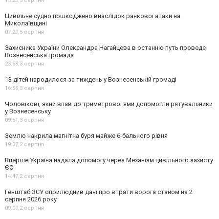
15:23,
5 серпня
Цивільне судно пошкоджено внаслідок ранкової атаки на
Миколаївщині
07:20,
5 серпня
Захисника України Олександра Нагайцева в останню путь проведе
Вознесенська громада
23:58,
3 серпня
13 дітей народилося за тиждень у Вознесенській громаді
16:56,
3 серпня
Чоловікові, який впав до триметрової ями допомогли рятувальники
у Вознесенську
09:51,
3 серпня
Землю накрила магнітна буря майже 6-бального рівня
19:37,
2 серпня
Вперше Україна надала допомогу через Механізм цивільного захисту
ЄС
14:47,
2 серпня
Генштаб ЗСУ оприлюднив дані про втрати ворога станом на 2
серпня 2026 року
09:00,
2 серпня