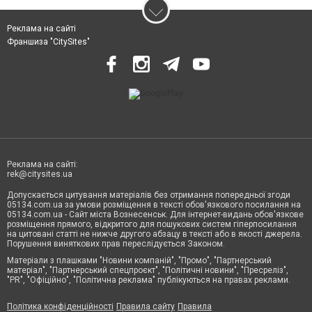
Реклама на сайті
Франшиза "CitySites"
Реклама на сайті:
rek@citysites.ua
Допускається цитування матеріалів без отримання попередньої згоди
05134.com.ua за умови розміщення в тексті обов'язкового посилання на
05134.com.ua - Сайт міста Вознесенськ. Для інтернет-видань обов'язкове
розміщення прямого, відкритого для пошукових систем гіперпосилання
на цитовані статті не нижче другого абзацу в тексті або в якості джерела.
Порушення виняткових прав переслідується Законом.
Матеріали з плашками "Новини компаній", "Промо", "Партнерський
матеріал", "Партнерський спецпроєкт", "Політичні новини", "Пресреліз",
"PR", "Офіційно", "Політична реклама" публікуються на правах реклами.
Політика конфіденційності
Правила сайту
Правила