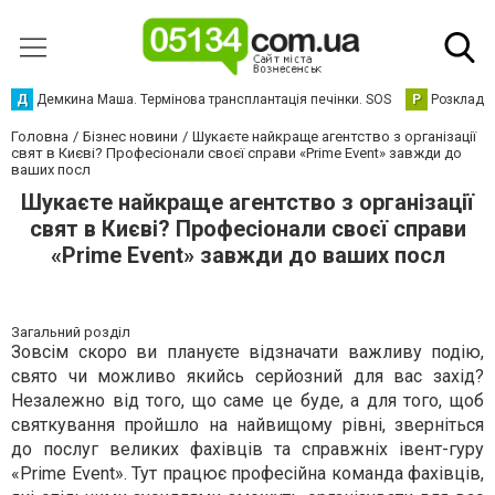
Д
Демкина Маша. Термінова трансплантація печінки. SOS
Р
Розклад р
Головна
Бізнес новини
Шукаєте найкраще агентство з організації
свят в Києві? Професіонали своєї справи «Prime Event» завжди до
ваших посл
Шукаєте найкраще агентство з організації
свят в Києві? Професіонали своєї справи
«Prime Event» завжди до ваших посл
Загальний розділ
Зовсім скоро ви плануєте відзначати важливу подію,
свято чи можливо якийсь серйозний для вас захід?
Незалежно від того, що саме це буде, а для того, щоб
святкування пройшло на найвищому рівні, зверніться
до послуг великих фахівців та справжніх івент-гуру
«Prime Event». Тут працює професійна команда фахівців,