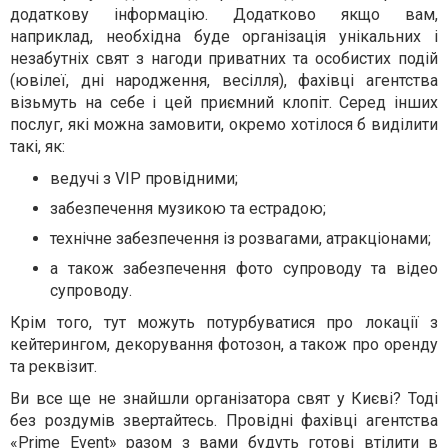
додаткову інформацію. Додатково якщо вам,
наприклад, необхідна буде організація унікальних і
незабутніх свят з нагоди приватних та особистих подій
(ювілеї, дні народження, весілля), фахівці агентства
візьмуть на себе і цей приємний клопіт. Серед інших
послуг, які можна замовити, окремо хотілося б виділити
такі, як:
ведучі з VIP провідними;
забезпечення музикою та естрадою;
технічне забезпечення із розвагами, атракціонами;
а також забезпечення фото супроводу та відео
супроводу.
Крім того, тут можуть потурбуватися про локації з
кейтерингом, декорування фотозон, а також про оренду
та реквізит.
Ви все ще не знайшли організатора свят у Києві? Тоді
без роздумів звертайтесь. Провідні фахівці агентства
«Prime Event» разом з вами будуть готові втілити в