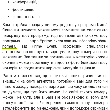
конференцій;
фестивалів;
концертів та ін.
Вам потрібна краща у своєму роді шоу програма Київ?
Якщо ви шукаєте можливості замовити на своє свято
найкращу шоу програму, тоді це гарантовано саме шоу
програма
https://prime-event.com.ua/ua/service/shou-
nomera/
від Prime Event. Професійні спеціалісти
агентства запропонують варті уваги шоу номери із всіх
можливих. Завітавши за посиланням в категорію кожен
охочий зможе переглянути відео та фото більшості шоу
номерів та подивитися варіанти виступів з цінами.
Раптом сталося так, що з тих чи інших причин ви не
знайшли на сайті агентства потрібний вам для того чи
іншого заходу номер, не варто раніше часу хвилюватися
та думати, що тут його немає. На сайті такого номеру
може і не бути, але в базі він обов'язково є. Тому для
консультації та обговорення самого шоу номера
зателефонуйте до менеджера, який допоможе отримати