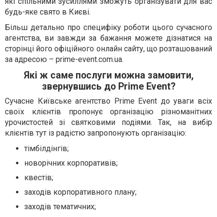
які спільними зусиллями зможуть організувати для вас
будь-яке свято в Києві.
Більш детально про специфіку роботи цього сучасного
агентства, ви завжди за бажання можете дізнатися на
сторінці його офіційного онлайн сайту, що розташований
за адресою – prime-event.com.ua.
Які ж саме послуги можна замовити,
звернувшись до Prime Event?
Сучасне Київське агентство Prime Event до уваги всіх
своїх клієнтів пропонує організацію різноманітних
урочистостей зі святковими подіями. Так, на вибір
клієнтів тут із радістю запропонують організацію:
тімбілдінгів;
новорічних корпоративів;
квестів;
заходів корпоративного плану;
заходів тематичних;