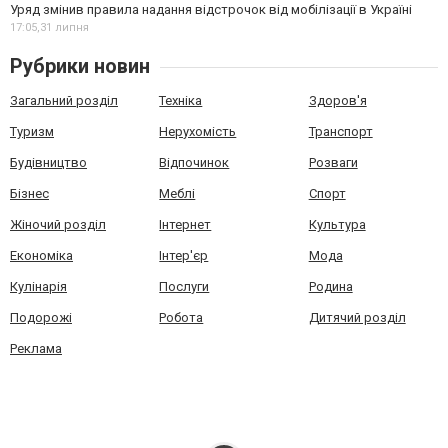
Уряд змінив правила надання відстрочок від мобілізації в Україні
17:05,
31 липня
Рубрики новин
Загальний розділ
Техніка
Здоров'я
Туризм
Нерухомість
Транспорт
Будівництво
Відпочинок
Розваги
Бізнес
Меблі
Спорт
Жіночий розділ
Інтернет
Культура
Економіка
Інтер'єр
Мода
Кулінарія
Послуги
Родина
Подорожі
Робота
Дитячий розділ
Реклама