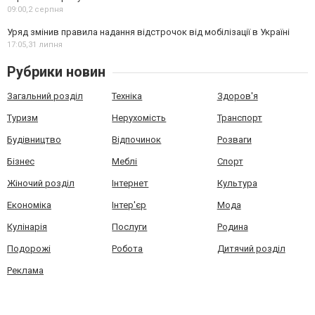
09:00,
2 серпня
Уряд змінив правила надання відстрочок від мобілізації в Україні
17:05,
31 липня
Рубрики новин
Загальний розділ
Техніка
Здоров'я
Туризм
Нерухомість
Транспорт
Будівництво
Відпочинок
Розваги
Бізнес
Меблі
Спорт
Жіночий розділ
Інтернет
Культура
Економіка
Інтер'єр
Мода
Кулінарія
Послуги
Родина
Подорожі
Робота
Дитячий розділ
Реклама