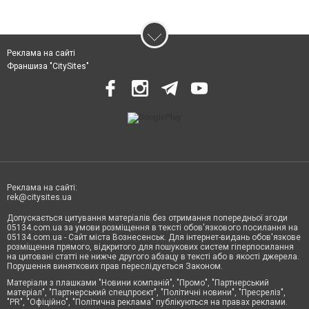
Реклама на сайті
Франшиза "CitySites"
Реклама на сайті:
rek@citysites.ua
Допускається цитування матеріалів без отримання попередньої згоди
05134.com.ua за умови розміщення в тексті обов'язкового посилання на
05134.com.ua - Сайт міста Вознесенськ. Для інтернет-видань обов'язкове
розміщення прямого, відкритого для пошукових систем гіперпосилання
на цитовані статті не нижче другого абзацу в тексті або в якості джерела.
Порушення виняткових прав переслідується Законом.
Матеріали з плашками "Новини компаній", "Промо", "Партнерський
матеріал", "Партнерський спецпроєкт", "Політичні новини", "Пресреліз",
"PR", "Офіційно", "Політична реклама" публікуються на правах реклами.