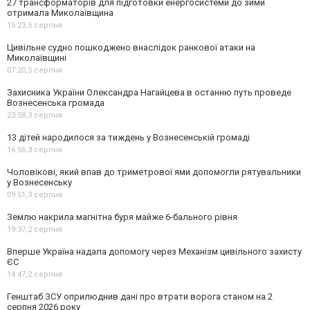
27 трансформаторів для підготовки енергосистеми до зими
отримала Миколаївщина
15:23,
5 серпня
Цивільне судно пошкоджено внаслідок ранкової атаки на
Миколаївщині
07:20,
5 серпня
Захисника України Олександра Нагайцева в останню путь проведе
Вознесенська громада
23:58,
3 серпня
13 дітей народилося за тиждень у Вознесенській громаді
16:56,
3 серпня
Чоловікові, який впав до триметрової ями допомогли рятувальники
у Вознесенську
09:51,
3 серпня
Землю накрила магнітна буря майже 6-бального рівня
19:37,
2 серпня
Вперше Україна надала допомогу через Механізм цивільного захисту
ЄС
14:47,
2 серпня
Генштаб ЗСУ оприлюднив дані про втрати ворога станом на 2
серпня 2026 року