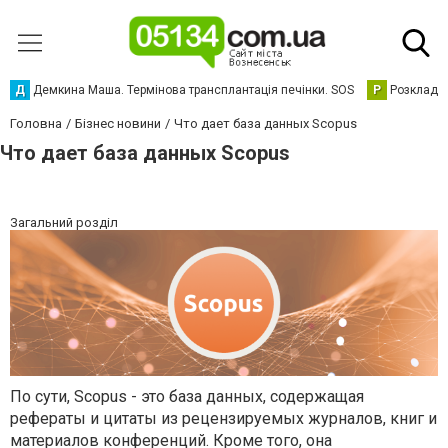
Д
Демкина Маша. Термінова трансплантація печінки. SOS
Р
Розклад р
Головна
Бізнес новини
Что дает база данных Scopus
Что дает база данных Scopus
Загальний розділ
По сути, Scopus - это база данных, содержащая
рефераты и цитаты из рецензируемых журналов, книг и
материалов конференций. Кроме того, она