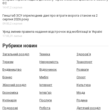
ЄС
14:47,
2 серпня
Генштаб ЗСУ оприлюднив дані про втрати ворога станом на 2
серпня 2026 року
09:00,
2 серпня
Уряд змінив правила надання відстрочок від мобілізації в Україні
17:05,
31 липня
Рубрики новин
Загальний розділ
Техніка
Здоров'я
Туризм
Нерухомість
Транспорт
Будівництво
Відпочинок
Розваги
Бізнес
Меблі
Спорт
Жіночий розділ
Інтернет
Культура
Економіка
Інтер'єр
Мода
Кулінарія
Послуги
Родина
Подорожі
Робота
Дитячий розділ