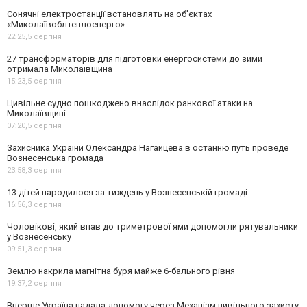
Сонячні електростанції встановлять на об'єктах
«Миколаївоблтеплоенерго»
22:25,
5 серпня
27 трансформаторів для підготовки енергосистеми до зими
отримала Миколаївщина
15:23,
5 серпня
Цивільне судно пошкоджено внаслідок ранкової атаки на
Миколаївщині
07:20,
5 серпня
Захисника України Олександра Нагайцева в останню путь проведе
Вознесенська громада
23:58,
3 серпня
13 дітей народилося за тиждень у Вознесенській громаді
16:56,
3 серпня
Чоловікові, який впав до триметрової ями допомогли рятувальники
у Вознесенську
09:51,
3 серпня
Землю накрила магнітна буря майже 6-бального рівня
19:37,
2 серпня
Вперше Україна надала допомогу через Механізм цивільного захисту