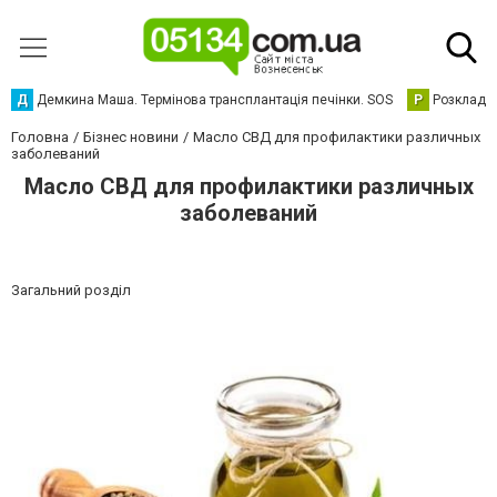
Д
Демкина Маша. Термінова трансплантація печінки. SOS
Р
Розклад р
Головна
Бізнес новини
Масло СВД для профилактики различных
заболеваний
Масло СВД для профилактики различных
заболеваний
Загальний розділ