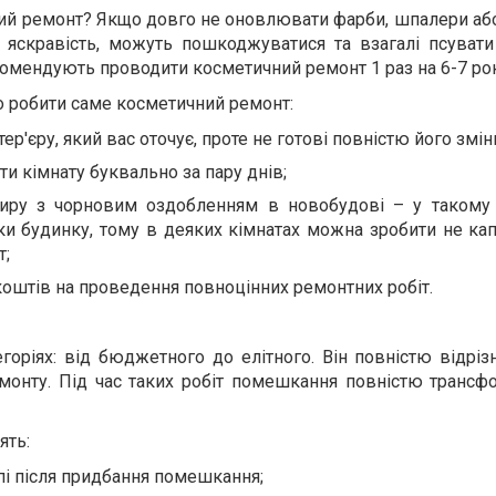
ий ремонт? Якщо довго не оновлювати фарби, шпалери аб
 яскравість, можуть пошкоджуватися та взагалі псувати
комендують проводити косметичний ремонт 1 раз на 6-7 рок
но робити саме косметичний ремонт:
ер'єру, який вас оточує, проте не готові повністю його змін
ти кімнату буквально за пару днів;
иру з чорновим оздобленням в новобудові – у такому 
ки будинку, тому в деяких кімнатах можна зробити не кап
т;
 коштів на проведення повноцінних ремонтних робіт.
горіях: від бюджетного до елітного. Він повністю відріз
монту. Під час таких робіт помешкання повністю трансфо
ять:
пі після придбання помешкання;