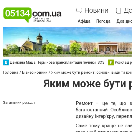
Новини
До
Афіша
Погода
Довідк
Д
Демкина Маша. Термінова трансплантація печінки. SOS
Р
Розклад р
Головна
Бізнес новини
Яким може бути ремонт: основні види та їхн
Яким може бути р
Загальний розділ
Ремонт – це те, що з
багатоетапний. Особлив
дизайну інтер'єру, переп
Саме тому краще не зай