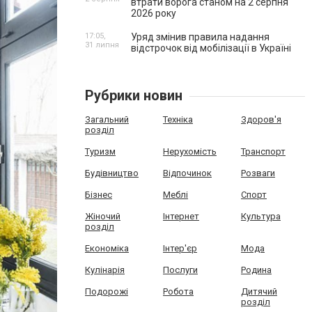
втрати ворога станом на 2 серпня
2026 року
17:05,
Уряд змінив правила надання
31 липня
відстрочок від мобілізації в Україні
Рубрики новин
Загальний
Техніка
Здоров'я
розділ
Туризм
Нерухомість
Транспорт
Будівництво
Відпочинок
Розваги
Бізнес
Меблі
Спорт
Жіночий
Інтернет
Культура
розділ
Економіка
Інтер'єр
Мода
Кулінарія
Послуги
Родина
Подорожі
Робота
Дитячий
розділ