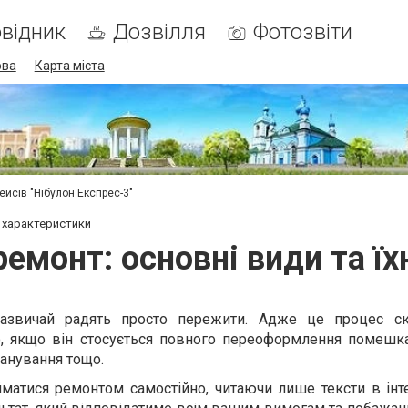
відник
Дозвілля
Фотозвіти
ова
Карта міста
ейсів "Нібулон Експрес-3"
і характеристики
емонт: основні види та їх
азвичай радять просто пережити. Адже це процес ск
о, якщо він стосується повного переоформлення помешка
ланування тощо.
матися ремонтом самостійно, читаючи лише тексти в інте