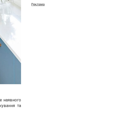
Реклама
же наявного
кування та