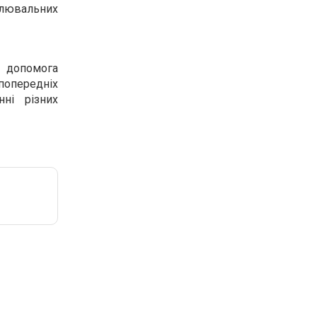
блювальних
 допомога
опередніх
нні різних