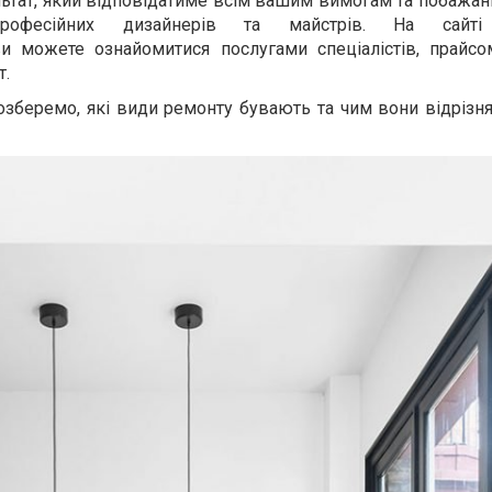
льтат, який відповідатиме всім вашим вимогам та побажа
професійних дизайнерів та майстрів. На сай
 можете ознайомитися послугами спеціалістів, прайсо
т.
озберемо, які види ремонту бувають та чим вони відрізн