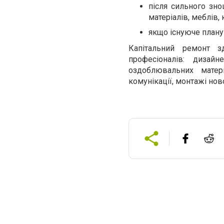
після сильного зн
матеріалів, меблів,
якщо існуюче плану
Капітальний ремонт 
професіоналів: дизай
оздоблювальних матері
комунікації, монтажі но