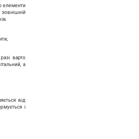
о елементи
 зовнішній
ів.
ити;
разі варто
італьний, а
няється від
рмується і