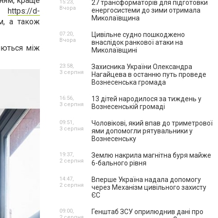
нням, краще
15:23,
27 трансформаторів для підготовки
Вчора
ті
https://d-
енергосистеми до зими отримала
Миколаївщина
м, а також
07:20,
Цивільне судно пошкоджено
Вчора
внаслідок ранкової атаки на
яються між
Миколаївщині
23:58,
Захисника України Олександра
3 серпня
Нагайцева в останню путь проведе
Вознесенська громада
16:56,
13 дітей народилося за тиждень у
3 серпня
Вознесенській громаді
09:51,
Чоловікові, який впав до триметрової
3 серпня
ями допомогли рятувальники у
Вознесенську
19:37,
Землю накрила магнітна буря майже
2 серпня
6-бального рівня
14:47,
Вперше Україна надала допомогу
2 серпня
через Механізм цивільного захисту
ЄС
09:00,
Генштаб ЗСУ оприлюднив дані про
2 серпня