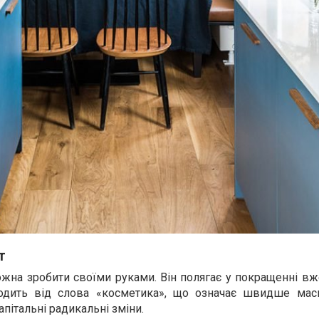
т
ожна зробити своїми руками. Він полягає у покращенні в
одить від слова «косметика», що означає швидше мас
апітальні радикальні зміни.