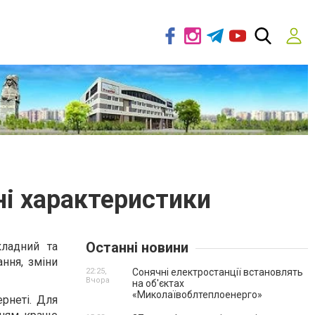
ні характеристики
Останні новини
ладний та
ння, зміни
22:25,
Сонячні електростанції встановлять
Вчора
на об'єктах
«Миколаївоблтеплоенерго»
рнеті. Для