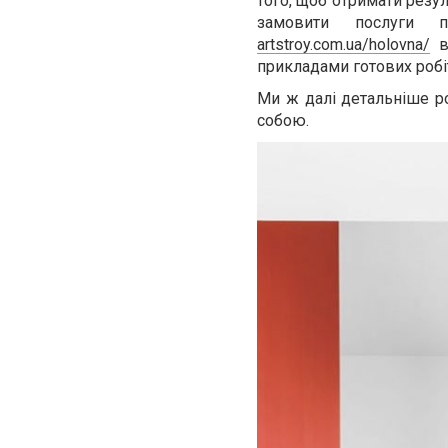
того, щоб отримати резу
замовити послуги 
artstroy.com.ua/holovna/
ви
прикладами готових робі
Ми ж далі детальніше р
собою.