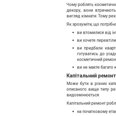
Чому роблять косметичн
декору, вони втрачають
вигляд кімнати. Тому ре
Як зрозуміти, що потріб
ви втомилися від інт
ви хочете перевтіли
ви придбали кварт
готуватись до усад
косметичний ремон
ви не маєте багато
Капітальний ремонт
Може бути в різних кате
описаного вище типу ре
видозмінюється.
Капітальний ремонт робл
на початковому ета