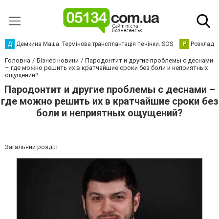
Д
Демкина Маша. Термінова трансплантація печінки. SOS
Р
Розклад р
Головна
Бізнес новини
Пародонтит и другие проблемы с деснами
– где можно решить их в кратчайшие сроки без боли и неприятных
ощущений?
Пародонтит и другие проблемы с деснами –
где можно решить их в кратчайшие сроки без
боли и неприятных ощущений?
Загальний розділ