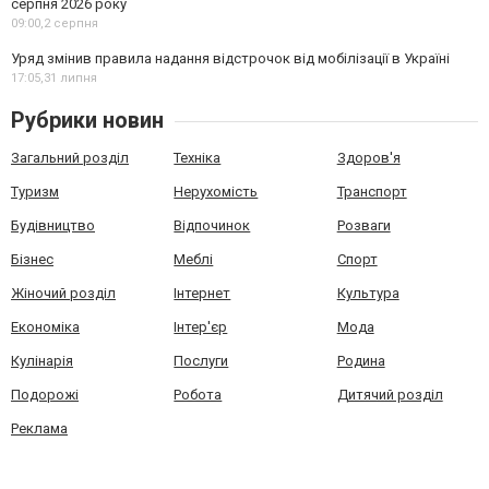
серпня 2026 року
09:00,
2 серпня
Уряд змінив правила надання відстрочок від мобілізації в Україні
17:05,
31 липня
Рубрики новин
Загальний розділ
Техніка
Здоров'я
Туризм
Нерухомість
Транспорт
Будівництво
Відпочинок
Розваги
Бізнес
Меблі
Спорт
Жіночий розділ
Інтернет
Культура
Економіка
Інтер'єр
Мода
Кулінарія
Послуги
Родина
Подорожі
Робота
Дитячий розділ
Реклама