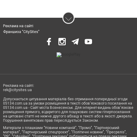
Реклама на сайті
Франшиза "CitySites"
Реклама на сайті:
rek@citysites.ua
Допускається цитування матеріалів без отримання попередньої згоди
05134.com.ua за умови розміщення в тексті обов'язкового посилання на
05134.com.ua - Сайт міста Вознесенськ. Для інтернет-видань обов'язкове
розміщення прямого, відкритого для пошукових систем гіперпосилання
на цитовані статті не нижче другого абзацу в тексті або в якості джерела.
Порушення виняткових прав переслідується Законом.
Матеріали з плашками "Новини компаній", "Промо", "Партнерський
матеріал", "Партнерський спецпроєкт", "Політичні новини", "Пресреліз",
"PR", "Офіційно", "Політична реклама" публікуються на правах реклами.