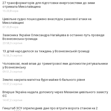
27 трансформаторів для підготовки енергосистеми до зими
отримала Миколаївщина
15:23,
Вчора
Цивільне судно пошкоджено внаслідок ранкової атаки на
Миколаївщині
07:20,
Вчора
Захисника України Олександра Нагайцева в останню путь проведе
Вознесенська громада
23:58,
3 серпня
13 дітей народилося за тиждень у Вознесенській громаді
16:56,
3 серпня
Чоловікові, який впав до триметрової ями допомогли рятувальники
у Вознесенську
09:51,
3 серпня
Землю накрила магнітна буря майже 6-бального рівня
19:37,
2 серпня
Вперше Україна надала допомогу через Механізм цивільного захисту
ЄС
14:47,
2 серпня
Генштаб ЗСУ оприлюднив дані про втрати ворога станом на 2