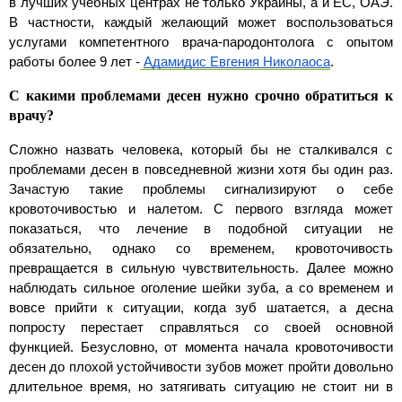
в лучших учебных центрах не только Украины, а и ЕС, ОАЭ. 
В частности, каждый желающий может воспользоваться 
услугами компетентного врача-пародонтолога с опытом 
работы более 9 лет -
Адамидис Евгения Николаоса
.
С какими проблемами десен нужно срочно обратиться к 
врачу?
Сложно назвать человека, который бы не сталкивался с 
проблемами десен в повседневной жизни хотя бы один раз. 
Зачастую такие проблемы сигнализируют о себе 
кровоточивостью и налетом. С первого взгляда может 
показаться, что лечение в подобной ситуации не 
обязательно, однако со временем, кровоточивость 
превращается в сильную чувствительность. Далее можно 
наблюдать сильное оголение шейки зуба, а со временем и 
вовсе прийти к ситуации, когда зуб шатается, а десна 
попросту перестает справляться со своей основной 
функцией. Безусловно, от момента начала кровоточивости 
десен до плохой устойчивости зубов может пройти довольно 
длительное время, но затягивать ситуацию не стоит ни в 