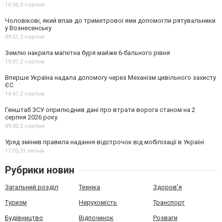
16:56,
3 серпня
Чоловікові, який впав до триметрової ями допомогли рятувальники
у Вознесенську
09:51,
3 серпня
Землю накрила магнітна буря майже 6-бального рівня
19:37,
2 серпня
Вперше Україна надала допомогу через Механізм цивільного захисту
ЄС
14:47,
2 серпня
Генштаб ЗСУ оприлюднив дані про втрати ворога станом на 2
серпня 2026 року
09:00,
2 серпня
Уряд змінив правила надання відстрочок від мобілізації в Україні
17:05,
31 липня
Рубрики новин
Загальний розділ
Техніка
Здоров'я
Туризм
Нерухомість
Транспорт
Будівництво
Відпочинок
Розваги