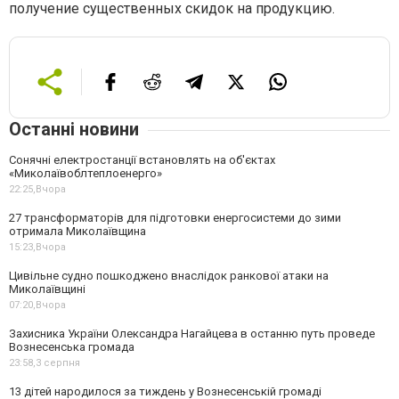
получение существенных скидок на продукцию.
Останні новини
Сонячні електростанції встановлять на об'єктах
«Миколаївоблтеплоенерго»
22:25,
Вчора
27 трансформаторів для підготовки енергосистеми до зими
отримала Миколаївщина
15:23,
Вчора
Цивільне судно пошкоджено внаслідок ранкової атаки на
Миколаївщині
07:20,
Вчора
Захисника України Олександра Нагайцева в останню путь проведе
Вознесенська громада
23:58,
3 серпня
13 дітей народилося за тиждень у Вознесенській громаді