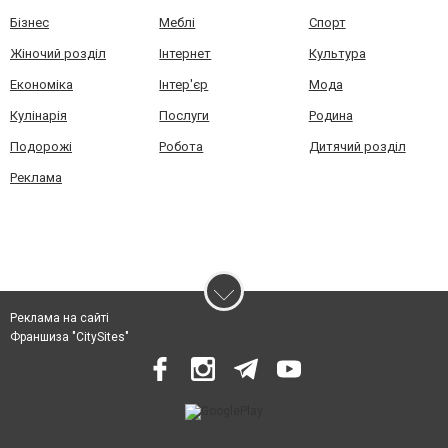
Бізнес
Меблі
Спорт
Жіночий розділ
Інтернет
Культура
Економіка
Інтер'єр
Мода
Кулінарія
Послуги
Родина
Подорожі
Робота
Дитячий розділ
Реклама
Реклама на сайті
Франшиза "CitySites"